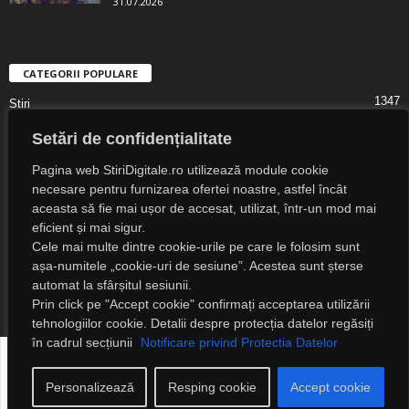
31.07.2026
CATEGORII POPULARE
1347
Știri
1323
Digital Lifestyle
Setări de confidențialitate
1307
Digital
Pagina web StiriDigitale.ro utilizează module cookie
1216
Societate
necesare pentru furnizarea ofertei noastre, astfel încât
aceasta să fie mai ușor de accesat, utilizat, într-un mod mai
825
Cultură
eficient și mai sigur.
547
Religie
Cele mai multe dintre cookie-urile pe care le folosim sunt
525
așa-numitele „cookie-uri de sesiune”. Acestea sunt șterse
Știri Externe
automat la sfârșitul sesiunii.
Prin click pe "Accept cookie" confirmați acceptarea utilizării
tehnologiilor cookie. Detalii despre protecția datelor regăsiți
în cadrul secțiunii
Notificare privind Protectia Datelor
Despre noi
Notificare privind protecția datelor
Detalii legale
Contact
Personalizează
Resping cookie
Accept cookie
© 2023 Știri Digitale. Toate drepturile rezervate!