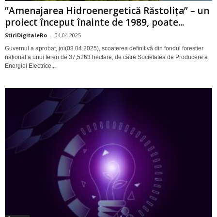
”Amenajarea Hidroenergetică Răstolița” – un
proiect început înainte de 1989, poate...
StiriDigitaleRo
-
04.04.2025
Guvernul a aprobat, joi(03.04.2025), scoaterea definitivă din fondul forestier
național a unui teren de 37,5263 hectare, de către Societatea de Producere a
Energiei Electrice...