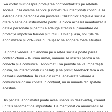
S-a vorbit mult despre protejarea confidențialității pe rețelele
sociale, însă diverse servicii și indivizi rău intenționați continuă să
extragă date personale din postările utilizatorilor. Rețelele sociale
oferă o serie de instrumente pentru a bloca accesul neautorizat la
datele personale și pentru a adăuga straturi suplimentare de
protecție împotriva fraudei și furtului. Chiar și așa, soluțiile de
anonimizare și VPN-urile nu reușesc să acopere toate situațiile.
La prima vedere, a fi anonim pe o rețea socială poate părea
contradictoriu – la urma urmei, oamenii se înscriu pentru a se
conecta și a comunica. Anonimatul vă permite să vă împărtășiți
opinia, să interacționați cu ceilalți și să primiți feedback fără a vă
dezvălui identitatea. În cele din urmă, adevărata valoare a
comunicării online constă în conținut, nu în numele din spatele
acestuia.
Din păcate, anonimatul poate avea uneori un dezavantaj, creând
un fals sentiment de impunitate. De menționat că anonimatul se
aplică doar interacțiunilor sociale, online. Atunci când vine vorba de