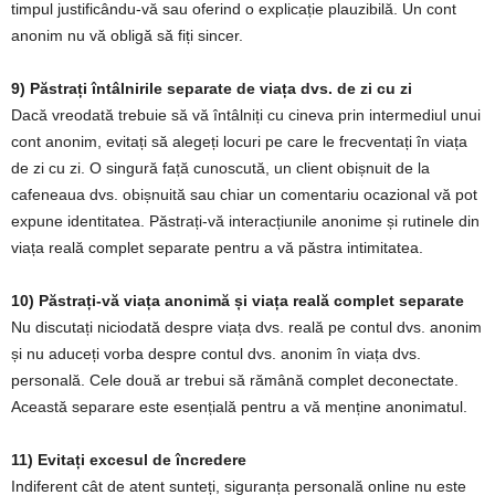
timpul justificându-vă sau oferind o explicație plauzibilă. Un cont
anonim nu vă obligă să fiți sincer.
9) Păstrați întâlnirile separate de viața dvs. de zi cu zi
Dacă vreodată trebuie să vă întâlniți cu cineva prin intermediul unui
cont anonim, evitați să alegeți locuri pe care le frecventați în viața
de zi cu zi. O singură față cunoscută, un client obișnuit de la
cafeneaua dvs. obișnuită sau chiar un comentariu ocazional vă pot
expune identitatea. Păstrați-vă interacțiunile anonime și rutinele din
viața reală complet separate pentru a vă păstra intimitatea.
10) Păstrați-vă viața anonimă și viața reală complet separate
Nu discutați niciodată despre viața dvs. reală pe contul dvs. anonim
și nu aduceți vorba despre contul dvs. anonim în viața dvs.
personală. Cele două ar trebui să rămână complet deconectate.
Această separare este esențială pentru a vă menține anonimatul.
11) Evitați excesul de încredere
Indiferent cât de atent sunteți, siguranța personală online nu este