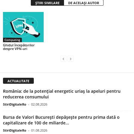
ȘTIRI SIMILARE
DE ACELAȘI AUTOR
Computing
Ghidul începătorilor
despre VPN-uri
ACTUALITATE
România: de la potențial energetic uriaș la apeluri pentru
reducerea consumului
StiriDigitaleRo
-
02.08.2026
Bursa de Valori București depășește pentru prima dată o
capitalizare de 100 de miliarde...
StiriDigitaleRo
-
01.08.2026