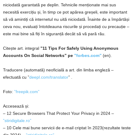
niciodată garantată pe deplin. Tehnicile menționate mai sus
necesită exercițiu și, în timp ce pot apărea greșeli, este important
să vă amintiți că internetul nu uită niciodată. Înainte de a împărtăși
ceva nou, evaluați întotdeauna riscurile și procedați cu precauție –
este mai bine să fiți în siguranță decât să vă pară rău.
Citește art. integral
”11 Tips For Safely Using Anonymous
Accounts On Social Networks” pe
”forbes.com”
(en).
Traducere (automată) neoficială a art. din limba engleză –
efectuată cu ”
deepl.com/translator
” .
Foto:
”freepik.com”
Accesează și:
– 12 Secure Browsers That Protect Your Privacy in 2024 –
”stiridigitale.ro”
– 10 Cele mai bune servicii de e-mail criptat în 2023(rezultate teste
din 2024) –
”stiridigitale.ro”