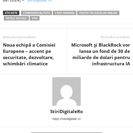
ETICHETE
CONFIDENTIALITATE
CONT ANONIM
PROTECTIA DATELOR ONLINE
RETELE SOCIALE
VPN
Articolul precedent
Articolul următor
Noua echipă a Comisiei
Microsoft și BlackRock vor
Europene – accent pe
lansa un fond de 30 de
securitate, dezvoltare,
miliarde de dolari pentru
schimbări climatice
infrastructura IA
StiriDigitaleRo
https://stiridigitale.ro