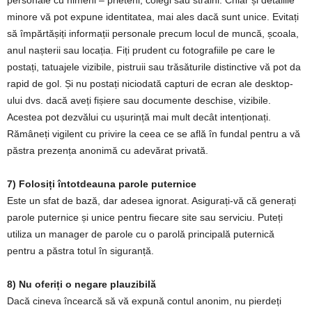
minore vă pot expune identitatea, mai ales dacă sunt unice. Evitați
să împărtășiți informații personale precum locul de muncă, școala,
anul nașterii sau locația. Fiți prudent cu fotografiile pe care le
postați, tatuajele vizibile, pistruii sau trăsăturile distinctive vă pot da
rapid de gol. Și nu postați niciodată capturi de ecran ale desktop-
ului dvs. dacă aveți fișiere sau documente deschise, vizibile.
Acestea pot dezvălui cu ușurință mai mult decât intenționați.
Rămâneți vigilent cu privire la ceea ce se află în fundal pentru a vă
păstra prezența anonimă cu adevărat privată.
7) Folosiți întotdeauna parole puternice
Este un sfat de bază, dar adesea ignorat. Asigurați-vă că generați
parole puternice și unice pentru fiecare site sau serviciu. Puteți
utiliza un manager de parole cu o parolă principală puternică
pentru a păstra totul în siguranță.
8) Nu oferiți o negare plauzibilă
Dacă cineva încearcă să vă expună contul anonim, nu pierdeți