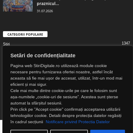
praznicul...
31.07.2026
CATEGORII POPULARE
1347
Știri
1323
Digital Lifestyle
Setări de confidențialitate
1307
Digital
Pagina web StiriDigitale.ro utilizează module cookie
1216
Societate
necesare pentru furnizarea ofertei noastre, astfel încât
aceasta să fie mai ușor de accesat, utilizat, într-un mod mai
825
Cultură
eficient și mai sigur.
547
Religie
Cele mai multe dintre cookie-urile pe care le folosim sunt
așa-numitele „cookie-uri de sesiune”. Acestea sunt șterse
525
Știri Externe
automat la sfârșitul sesiunii.
Prin click pe "Accept cookie" confirmați acceptarea utilizării
tehnologiilor cookie. Detalii despre protecția datelor regăsiți
în cadrul secțiunii
Notificare privind Protectia Datelor
Despre noi
Notificare privind protecția datelor
Detalii legale