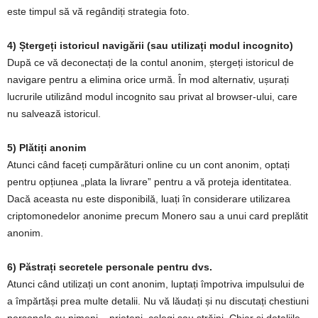
este timpul să vă regândiți strategia foto.
4) Ștergeți istoricul navigării (sau utilizați modul incognito)
După ce vă deconectați de la contul anonim, ștergeți istoricul de
navigare pentru a elimina orice urmă. În mod alternativ, ușurați
lucrurile utilizând modul incognito sau privat al browser-ului, care
nu salvează istoricul.
5) Plătiți anonim
Atunci când faceți cumpărături online cu un cont anonim, optați
pentru opțiunea „plata la livrare” pentru a vă proteja identitatea.
Dacă aceasta nu este disponibilă, luați în considerare utilizarea
criptomonedelor anonime precum Monero sau a unui card preplătit
anonim.
6) Păstrați secretele personale pentru dvs.
Atunci când utilizați un cont anonim, luptați împotriva impulsului de
a împărtăși prea multe detalii. Nu vă lăudați și nu discutați chestiuni
personale cu nimeni – prieteni, colegi sau străini. Chiar și detaliile