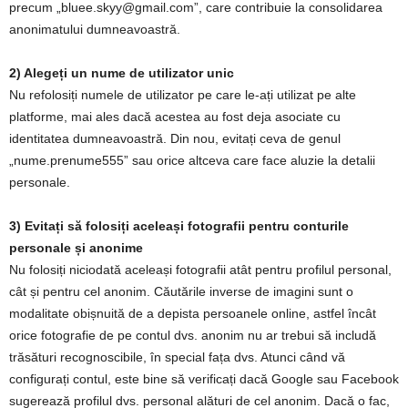
precum „
bluee.skyy@gmail.com
”, care contribuie la consolidarea
anonimatului dumneavoastră.
2) Alegeți un nume de utilizator unic
Nu refolosiți numele de utilizator pe care le-ați utilizat pe alte
platforme, mai ales dacă acestea au fost deja asociate cu
identitatea dumneavoastră. Din nou, evitați ceva de genul
„nume.prenume555” sau orice altceva care face aluzie la detalii
personale.
3) Evitați să folosiți aceleași fotografii pentru conturile
personale și anonime
Nu folosiți niciodată aceleași fotografii atât pentru profilul personal,
cât și pentru cel anonim. Căutările inverse de imagini sunt o
modalitate obișnuită de a depista persoanele online, astfel încât
orice fotografie de pe contul dvs. anonim nu ar trebui să includă
trăsături recognoscibile, în special fața dvs. Atunci când vă
configurați contul, este bine să verificați dacă Google sau Facebook
sugerează profilul dvs. personal alături de cel anonim. Dacă o fac,