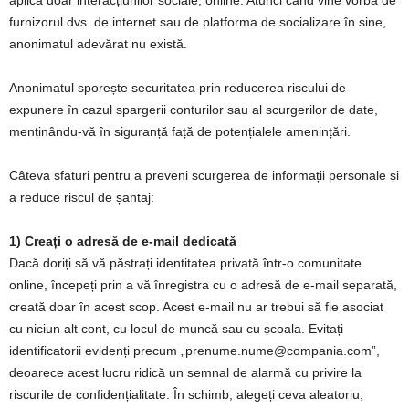
furnizorul dvs. de internet sau de platforma de socializare în sine,
anonimatul adevărat nu există.
Anonimatul sporește securitatea prin reducerea riscului de
expunere în cazul spargerii conturilor sau al scurgerilor de date,
menținându-vă în siguranță față de potențialele amenințări.
Câteva sfaturi pentru a preveni scurgerea de informații personale și
a reduce riscul de șantaj:
1)
Creați o adresă de e-mail dedicată
Dacă doriți să vă păstrați identitatea privată într-o comunitate
online, începeți prin a vă înregistra cu o adresă de e-mail separată,
creată doar în acest scop. Acest e-mail nu ar trebui să fie asociat
cu niciun alt cont, cu locul de muncă sau cu școala. Evitați
identificatorii evidenți precum „
prenume.nume@compania.com
”,
deoarece acest lucru ridică un semnal de alarmă cu privire la
riscurile de confidențialitate. În schimb, alegeți ceva aleatoriu,