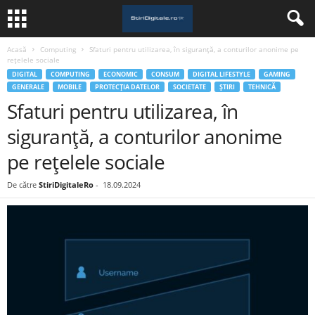
Acasă
Computing
Sfaturi pentru utilizarea, în siguranță, a conturilor anonime pe
rețelele sociale
DIGITAL
COMPUTING
ECONOMIC
CONSUM
DIGITAL LIFESTYLE
GAMING
GENERALE
MOBILE
PROTECȚIA DATELOR
SOCIETATE
ȘTIRI
TEHNICĂ
Sfaturi pentru utilizarea, în
siguranță, a conturilor anonime
pe rețelele sociale
De către
StiriDigitaleRo
-
18.09.2024