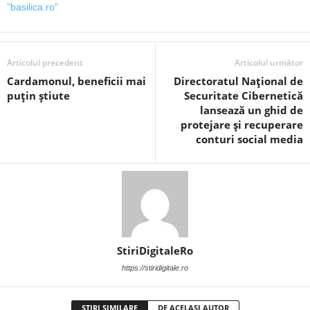
”basilica.ro”
Articolul precedent
Articolul următor
Cardamonul, beneficii mai
Directoratul Național de
puțin știute
Securitate Cibernetică
lansează un ghid de
protejare și recuperare
conturi social media
StiriDigitaleRo
https://stiridigitale.ro
ȘTIRI SIMILARE
DE ACELAȘI AUTOR