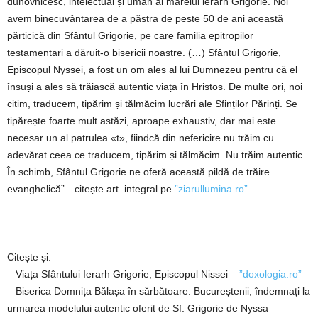
duhovnicesc, intelectual și uman al marelui ierarh Grigorie. Noi
avem binecuvântarea de a păstra de peste 50 de ani această
părticică din Sfântul Grigorie, pe care familia epitropilor
testamentari a dăruit‑o bisericii noastre. (…) Sfântul Grigorie,
Episcopul Nyssei, a fost un om ales al lui Dumnezeu pentru că el
însuși a ales să trăiască autentic viața în Hristos. De multe ori, noi
citim, traducem, tipărim și tălmăcim lucrări ale Sfinților Părinți. Se
tipărește foarte mult astăzi, aproape exhaustiv, dar mai este
necesar un al patrulea «t», fiindcă din nefericire nu trăim cu
adevărat ceea ce traducem, tipărim și tălmăcim. Nu trăim autentic.
În schimb, Sfântul Grigorie ne oferă această pildă de trăire
evanghelică”…citește art. integral pe
”ziarullumina.ro”
Citește și:
– Viața Sfântului Ierarh Grigorie, Episcopul Nissei –
”doxologia.ro”
– Biserica Domnița Bălașa în sărbătoare: Bucureștenii, îndemnați la
urmarea modelului autentic oferit de Sf. Grigorie de Nyssa –