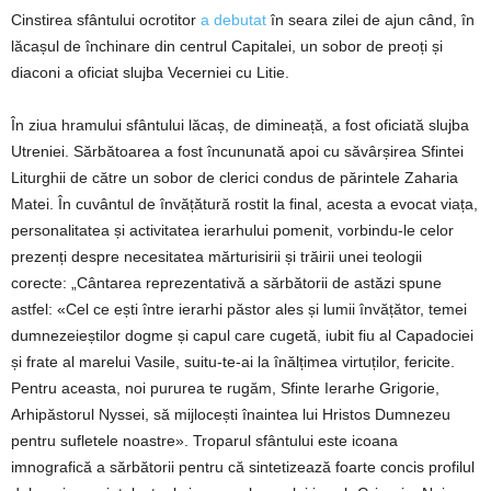
Cinstirea sfântului ocrotitor
a
debutat
în seara zilei de ajun când, în
lăcașul de închinare din centrul Capitalei, un sobor de preoți și
diaconi a oficiat slujba Vecerniei cu Litie.
În ziua hramului sfântului lăcaș, de dimineață, a fost oficiată slujba
Utreniei. Sărbătoarea a fost încununată apoi cu săvârșirea Sfintei
Liturghii de către un sobor de clerici condus de părintele Zaharia
Matei. În cuvântul de învățătură rostit la final, acesta a evocat viața,
personalitatea și activitatea ierarhului pomenit, vorbindu‑le celor
prezenți despre necesitatea mărturisirii și trăirii unei teologii
corecte: „Cântarea reprezentativă a sărbătorii de astăzi spune
astfel: «Cel ce ești între ierarhi păstor ales și lumii învățător, temei
dumnezeieștilor dogme și capul care cugetă, iubit fiu al Capadociei
și frate al marelui Vasile, suitu‑te‑ai la înălțimea virtuților, fericite.
Pentru aceasta, noi pururea te rugăm, Sfinte Ierarhe Grigorie,
Arhipăstorul Nyssei, să mijlocești înaintea lui Hristos Dumnezeu
pentru sufletele noastre». Troparul sfântului este icoana
imnografică a sărbătorii pentru că sintetizează foarte concis profilul