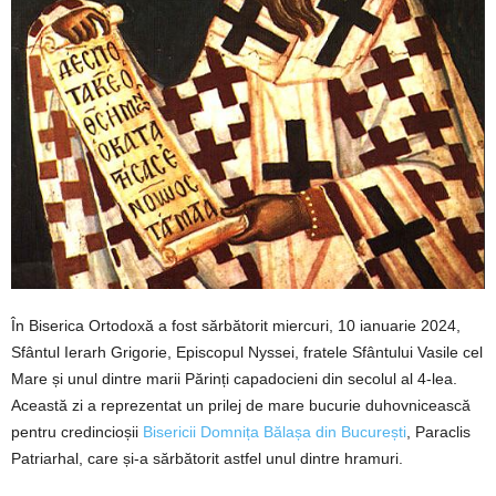
În Biserica Ortodoxă a fost sărbătorit miercuri, 10 ianuarie 2024,
Sfântul Ierarh Grigorie, Episcopul Nyssei, fratele Sfântului Vasile cel
Mare și unul dintre marii Părinți capadocieni din secolul al 4‑lea.
Această zi a reprezentat un prilej de mare bucurie duhovnicească
pentru credincioșii
Bisericii Domnița Bălașa din București
, Paraclis
Patriarhal, care și‑a sărbătorit astfel unul dintre hramuri.