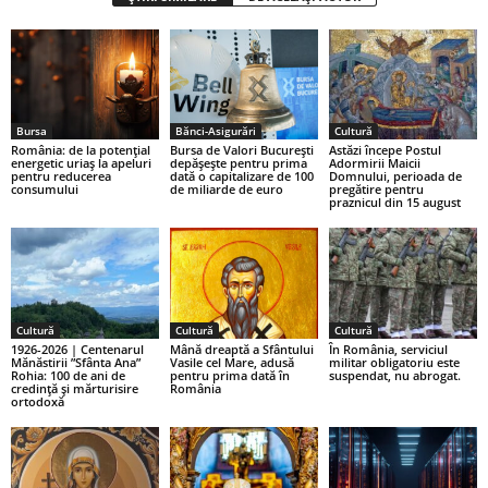
Bursa
Bănci-Asigurări
Cultură
România: de la potențial
Bursa de Valori București
Astăzi începe Postul
energetic uriaș la apeluri
depășește pentru prima
Adormirii Maicii
pentru reducerea
dată o capitalizare de 100
Domnului, perioada de
consumului
de miliarde de euro
pregătire pentru
praznicul din 15 august
Cultură
Cultură
Cultură
1926-2026 | Centenarul
Mână dreaptă a Sfântului
În România, serviciul
Mănăstirii ”Sfânta Ana”
Vasile cel Mare, adusă
militar obligatoriu este
Rohia: 100 de ani de
pentru prima dată în
suspendat, nu abrogat.
credință și mărturisire
România
ortodoxă