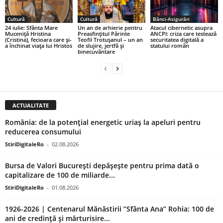
Cultură
Cultură
Bănci-Asigurări
24 iulie: Sfânta Mare
Un an de arhierie pentru
Atacul cibernetic asupra
Muceniță Hristina
Preasfințitul Părinte
ANCPI: criza care testează
(Cristina), fecioara care și-
Teofil Trotușanul – un an
securitatea digitală a
a închinat viața lui Hristos
de slujire, jertfă și
statului român
binecuvântare
ACTUALITATE
România: de la potențial energetic uriaș la apeluri pentru
reducerea consumului
StiriDigitaleRo
-
02.08.2026
Bursa de Valori București depășește pentru prima dată o
capitalizare de 100 de miliarde...
StiriDigitaleRo
-
01.08.2026
1926-2026 | Centenarul Mănăstirii ”Sfânta Ana” Rohia: 100 de
ani de credință și mărturisire...