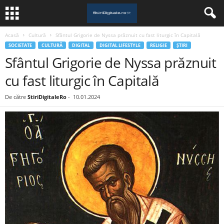
Acasă
Cultură
Sfântul Grigorie de Nyssa prăznuit cu fast liturgic în Capitală
SOCIETATE
CULTURĂ
DIGITAL
DIGITAL LIFESTYLE
RELIGIE
ȘTIRI
Sfântul Grigorie de Nyssa prăznuit
cu fast liturgic în Capitală
De către
StiriDigitaleRo
-
10.01.2024