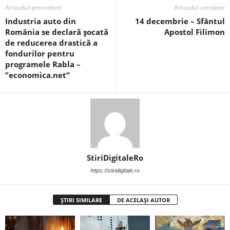
Articolul precedent
Articolul următor
Industria auto din
14 decembrie – Sfântul
România se declară șocată
Apostol Filimon
de reducerea drastică a
fondurilor pentru
programele Rabla –
”economica.net”
StiriDigitaleRo
https://stiridigitale.ro
ȘTIRI SIMILARE
DE ACELAȘI AUTOR