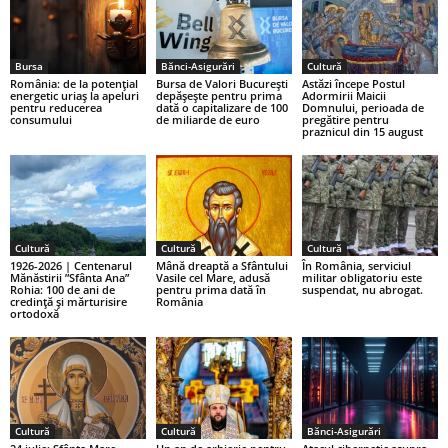
Bursa
Bănci-Asigurări
Cultură
România: de la potențial
Bursa de Valori București
Astăzi începe Postul
energetic uriaș la apeluri
depășește pentru prima
Adormirii Maicii
pentru reducerea
dată o capitalizare de 100
Domnului, perioada de
consumului
de miliarde de euro
pregătire pentru
praznicul din 15 august
Cultură
Cultură
Cultură
1926-2026 | Centenarul
Mână dreaptă a Sfântului
În România, serviciul
Mănăstirii ”Sfânta Ana”
Vasile cel Mare, adusă
militar obligatoriu este
Rohia: 100 de ani de
pentru prima dată în
suspendat, nu abrogat.
credință și mărturisire
România
ortodoxă
Cultură
Cultură
Bănci-Asigurări