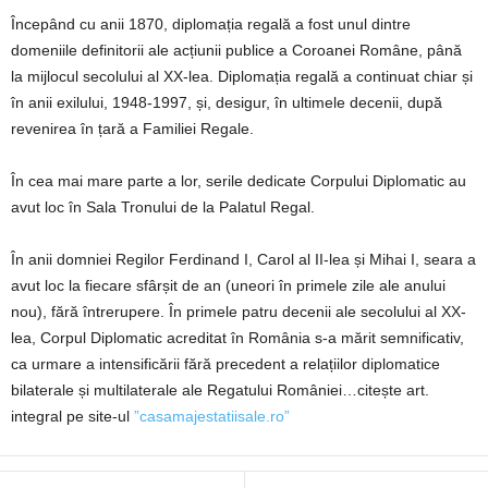
Începând cu anii 1870, diplomația regală a fost unul dintre
domeniile definitorii ale acțiunii publice a Coroanei Române, până
la mijlocul secolului al XX-lea. Diplomația regală a continuat chiar și
în anii exilului, 1948-1997, și, desigur, în ultimele decenii, după
revenirea în țară a Familiei Regale.
În cea mai mare parte a lor, serile dedicate Corpului Diplomatic au
avut loc în Sala Tronului de la Palatul Regal.
În anii domniei Regilor Ferdinand I, Carol al II-lea și Mihai I, seara a
avut loc la fiecare sfârșit de an (uneori în primele zile ale anului
nou), fără întrerupere. În primele patru decenii ale secolului al XX-
lea, Corpul Diplomatic acreditat în România s-a mărit semnificativ,
ca urmare a intensificării fără precedent a relațiilor diplomatice
bilaterale și multilaterale ale Regatului României…citește art.
integral pe site-ul
”casamajestatiisale.ro”