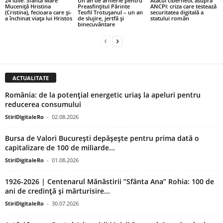
24 iulie: Sfânta Mare
Un an de arhierie pentru
Atacul cibernetic asupra
Muceniță Hristina
Preasfințitul Părinte
ANCPI: criza care testează
(Cristina), fecioara care și-
Teofil Trotușanul – un an
securitatea digitală a
a închinat viața lui Hristos
de slujire, jertfă și
statului român
binecuvântare
ACTUALITATE
România: de la potențial energetic uriaș la apeluri pentru
reducerea consumului
StiriDigitaleRo
-
02.08.2026
Bursa de Valori București depășește pentru prima dată o
capitalizare de 100 de miliarde...
StiriDigitaleRo
-
01.08.2026
1926-2026 | Centenarul Mănăstirii ”Sfânta Ana” Rohia: 100 de
ani de credință și mărturisire...
StiriDigitaleRo
-
30.07.2026