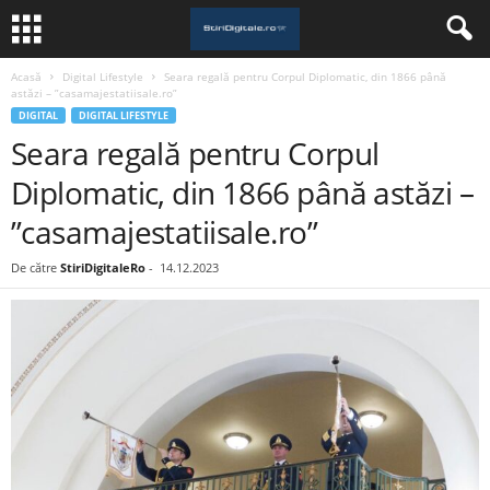
Acasă
Digital Lifestyle
Seara regală pentru Corpul Diplomatic, din 1866 până
astăzi – ”casamajestatiisale.ro”
DIGITAL
DIGITAL LIFESTYLE
Seara regală pentru Corpul
Diplomatic, din 1866 până astăzi –
”casamajestatiisale.ro”
De către
StiriDigitaleRo
-
14.12.2023