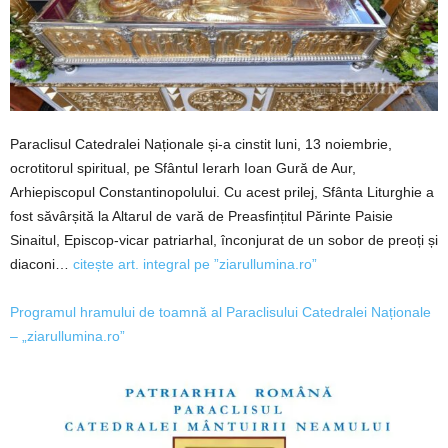
Paraclisul Catedralei Naționale și-a cinstit luni, 13 noiembrie,
ocrotitorul spiritual, pe Sfântul Ierarh Ioan Gură de Aur,
Arhiepiscopul Constantinopolului. Cu acest prilej, Sfânta Liturghie a
fost săvârșită la Altarul de vară de Preasfințitul Părinte Paisie
Sinaitul, Episcop-vicar patriarhal, înconjurat de un sobor de preoți și
diaconi…
citește art. integral pe ”ziarullumina.ro”
Programul hramului de toamnă al Paraclisului Catedralei Naționale
– „ziarullumina.ro”