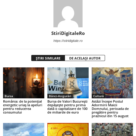
StiriDigitaleRo
https://stiridigitale.ro
ȘTIRI SIMILARE
DE ACELAȘI AUTOR
Bursa
Bănci-Asigurări
Cultură
România: de la potențial
Bursa de Valori București
Astăzi începe Postul
energetic uriaș la apeluri
depășește pentru prima
Adormirii Maicii
pentru reducerea
dată o capitalizare de 100
Domnului, perioada de
consumului
de miliarde de euro
pregătire pentru
praznicul din 15 august