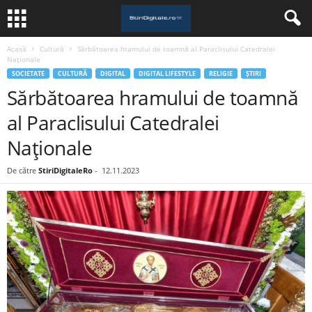
Acasă
Cultură
Sărbătoarea hramului de toamnă al Paraclisului Catedralei
Naționale
SOCIETATE
CULTURĂ
DIGITAL
DIGITAL LIFESTYLE
RELIGIE
ȘTIRI
Sărbătoarea hramului de toamnă
al Paraclisului Catedralei
Naționale
De către
StiriDigitaleRo
-
12.11.2023