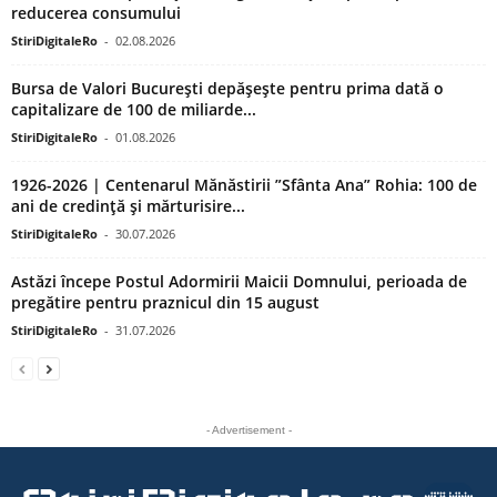
reducerea consumului
StiriDigitaleRo
-
02.08.2026
Bursa de Valori București depășește pentru prima dată o
capitalizare de 100 de miliarde...
StiriDigitaleRo
-
01.08.2026
1926-2026 | Centenarul Mănăstirii ”Sfânta Ana” Rohia: 100 de
ani de credință și mărturisire...
StiriDigitaleRo
-
30.07.2026
Astăzi începe Postul Adormirii Maicii Domnului, perioada de
pregătire pentru praznicul din 15 august
StiriDigitaleRo
-
31.07.2026
- Advertisement -