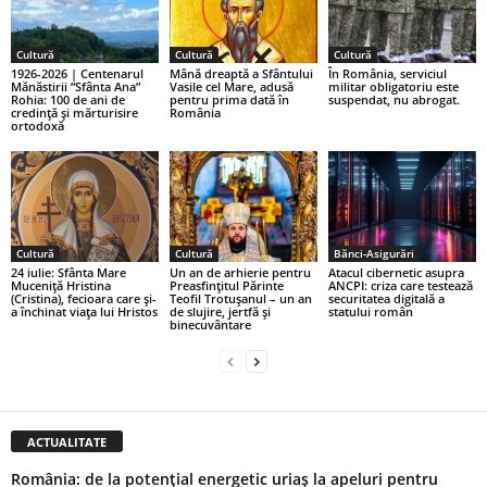
Cultură
Cultură
Cultură
1926-2026 | Centenarul
Mână dreaptă a Sfântului
În România, serviciul
Mănăstirii ”Sfânta Ana”
Vasile cel Mare, adusă
militar obligatoriu este
Rohia: 100 de ani de
pentru prima dată în
suspendat, nu abrogat.
credință și mărturisire
România
ortodoxă
Cultură
Cultură
Bănci-Asigurări
24 iulie: Sfânta Mare
Un an de arhierie pentru
Atacul cibernetic asupra
Muceniță Hristina
Preasfințitul Părinte
ANCPI: criza care testează
(Cristina), fecioara care și-
Teofil Trotușanul – un an
securitatea digitală a
a închinat viața lui Hristos
de slujire, jertfă și
statului român
binecuvântare
ACTUALITATE
România: de la potențial energetic uriaș la apeluri pentru