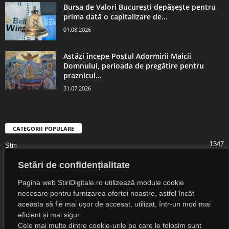
Bursa de Valori București depășește pentru
prima dată o capitalizare de...
01.08.2026
Astăzi începe Postul Adormirii Maicii
Domnului, perioada de pregătire pentru
praznicul...
31.07.2026
CATEGORII POPULARE
1347
Știri
1323
Digital Lifestyle
Setări de confidențialitate
1307
Digital
Pagina web StiriDigitale.ro utilizează module cookie
1216
Societate
necesare pentru furnizarea ofertei noastre, astfel încât
aceasta să fie mai ușor de accesat, utilizat, într-un mod mai
825
Cultură
eficient și mai sigur.
547
Religie
Cele mai multe dintre cookie-urile pe care le folosim sunt