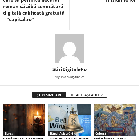
român să aibă semnătură
digitală calificată gratuită
– ”capital.ro”
StiriDigitaleRo
https://stiridigitale.ro
ȘTIRI SIMILARE
DE ACELAȘI AUTOR
Bursa
Bănci-Asigurări
Cultură
România: de la potențial
Bursa de Valori București
Astăzi începe Postul