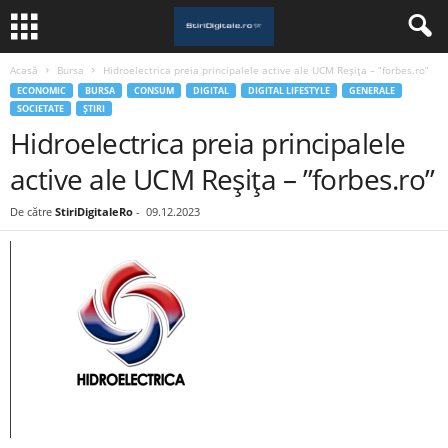
Acasă
Bursa
Hidroelectrica preia principalele active ale UCM Reșița – ”forbes.ro”
ECONOMIC
BURSA
CONSUM
DIGITAL
DIGITAL LIFESTYLE
GENERALE
SOCIETATE
ȘTIRI
Hidroelectrica preia principalele
active ale UCM Reșița – ”forbes.ro”
De către
StiriDigitaleRo
-
09.12.2023