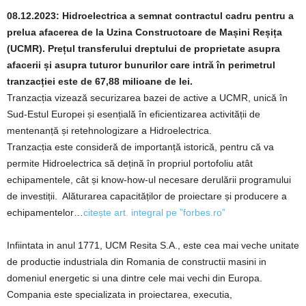
08.12.2023: Hidroelectrica a semnat contractul cadru pentru a
prelua afacerea de la Uzina Constructoare de Mașini Reșița
(UCMR). Prețul transferului dreptului de proprietate asupra
afacerii și asupra tuturor bunurilor care intră în perimetrul
tranzacției este de 67,88 milioane de lei.
Tranzacția vizează securizarea bazei de active a UCMR, unică în
Sud-Estul Europei și esențială în eficientizarea activității de
mentenanță și retehnologizare a Hidroelectrica.
Tranzacția este consideră de importanță istorică, pentru că va
permite Hidroelectrica să dețină în propriul portofoliu atât
echipamentele, cât și know-how-ul necesare derulării programului
de investiții. Alăturarea capacităților de proiectare și producere a
echipamentelor…
citește art. integral pe ”forbes.ro”
Infiintata in anul 1771, UCM Resita S.A., este cea mai veche unitate
de productie industriala din Romania de constructii masini in
domeniul energetic si una dintre cele mai vechi din Europa.
Compania este specializata in proiectarea, executia,