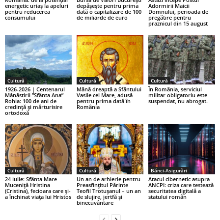
energetic uriaș la apeluri
depășește pentru prima
Adormirii Maicii
pentru reducerea
dată o capitalizare de 100
Domnului, perioada de
consumului
de miliarde de euro
pregătire pentru
praznicul din 15 august
Cultură
Cultură
Cultură
1926-2026 | Centenarul
Mână dreaptă a Sfântului
În România, serviciul
Mănăstirii ”Sfânta Ana”
Vasile cel Mare, adusă
militar obligatoriu este
Rohia: 100 de ani de
pentru prima dată în
suspendat, nu abrogat.
credință și mărturisire
România
ortodoxă
Cultură
Cultură
Bănci-Asigurări
24 iulie: Sfânta Mare
Un an de arhierie pentru
Atacul cibernetic asupra
Muceniță Hristina
Preasfințitul Părinte
ANCPI: criza care testează
(Cristina), fecioara care și-
Teofil Trotușanul – un an
securitatea digitală a
a închinat viața lui Hristos
de slujire, jertfă și
statului român
binecuvântare