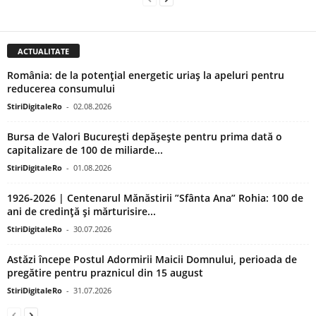
ACTUALITATE
România: de la potențial energetic uriaș la apeluri pentru
reducerea consumului
StiriDigitaleRo
-
02.08.2026
Bursa de Valori București depășește pentru prima dată o
capitalizare de 100 de miliarde...
StiriDigitaleRo
-
01.08.2026
1926-2026 | Centenarul Mănăstirii ”Sfânta Ana” Rohia: 100 de
ani de credință și mărturisire...
StiriDigitaleRo
-
30.07.2026
Astăzi începe Postul Adormirii Maicii Domnului, perioada de
pregătire pentru praznicul din 15 august
StiriDigitaleRo
-
31.07.2026