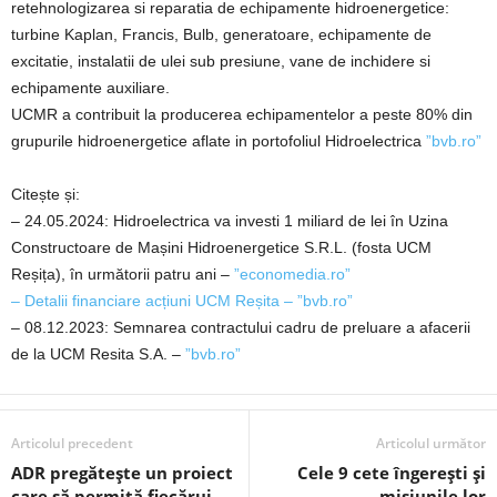
retehnologizarea si reparatia de echipamente hidroenergetice:
turbine Kaplan, Francis, Bulb, generatoare, echipamente de
excitatie, instalatii de ulei sub presiune, vane de inchidere si
echipamente auxiliare.
UCMR a contribuit la producerea echipamentelor a peste 80% din
grupurile hidroenergetice aflate in portofoliul Hidroelectrica
”bvb.ro”
Citește și:
– 24.05.2024: Hidroelectrica va investi 1 miliard de lei în Uzina
Constructoare de Mașini Hidroenergetice S.R.L. (fosta UCM
Reșița), în următorii patru ani –
”economedia.ro”
– Detalii financiare acțiuni UCM Reșita – ”bvb.ro”
– 08.12.2023: Semnarea contractului cadru de preluare a afacerii
de la UCM Resita S.A. –
”bvb.ro”
Articolul precedent
Articolul următor
ADR pregătește un proiect
Cele 9 cete îngerești și
care să permită fiecărui
misiunile lor