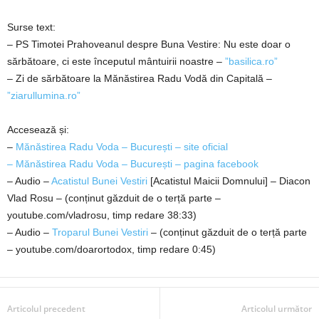
Surse text:
– PS Timotei Prahoveanul despre Buna Vestire: Nu este doar o
sărbătoare, ci este începutul mântuirii noastre –
”basilica.ro”
– Zi de sărbătoare la Mănăstirea Radu Vodă din Capitală –
”ziarullumina.ro”
Accesează și:
–
Mănăstirea Radu Voda – București – site oficial
– Mănăstirea Radu Voda – București – pagina facebook
– Audio –
Acatistul Bunei Vestiri
[Acatistul Maicii Domnului] – Diacon
Vlad Rosu – (conținut găzduit de o terță parte –
youtube.com/vladrosu, timp redare 38:33)
– Audio –
Troparul Bunei Vestiri
– (conținut găzduit de o terță parte
– youtube.com/doarortodox, timp redare 0:45)
Articolul precedent
Articolul următor