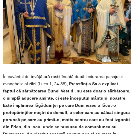
În cuvântul de învățătură rostit îndată după lecturarea pasajului
evanghelic al zilei (Luca 1, 24-38),
Preasfinția Sa a explicat
faptul că sărbătoarea Bunei Vestiri „nu este doar o sărbătoare,
o simplă aducere aminte, ci este începutul mântuirii noastre.
Este împlinirea făgăduinței pe care Dumnezeu a făcut-o
protopărinților noștri de demult, a celor care au călcat singura
poruncă pe care au primit-o, motiv pentru care au fost izgoniți
din Eden, din locul unde se bucurau de comuniunea cu