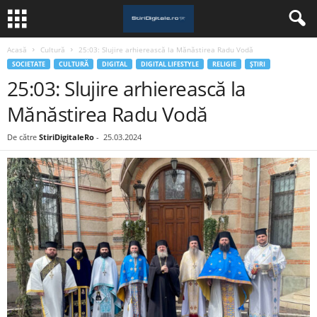
Acasă
Cultură
25:03: Slujire arhierească la Mănăstirea Radu Vodă
SOCIETATE
CULTURĂ
DIGITAL
DIGITAL LIFESTYLE
RELIGIE
ȘTIRI
25:03: Slujire arhierească la
Mănăstirea Radu Vodă
De către
StiriDigitaleRo
-
25.03.2024