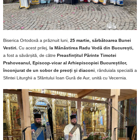
Biserica Ortodoxă a prăznuit luni,
25 martie, sărbătoarea Bunei
Vestiri.
Cu acest prilej,
la Mănăstirea Radu Vodă din București,
a fost a săvârșită, de către
Preasfințitul Părinte Timotei
Prahoveanul, Episcop-vicar al Arhi­episcopiei Bucureștilor,
înconjurat de un sobor de preoți și diaconi
, rânduiala specială a
Sfintei Liturghii a Sfântului Ioan Gură de Aur, unită cu Vecernia.