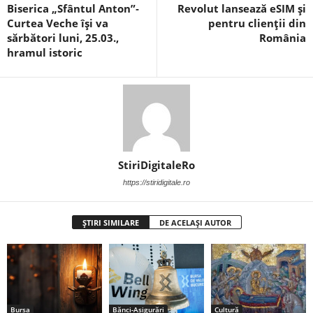
Biserica „Sfântul Anton”‑
Revolut lansează eSIM și
Curtea Veche își va
pentru clienții din
sărbători luni, 25.03.,
România
hramul istoric
StiriDigitaleRo
https://stiridigitale.ro
ȘTIRI SIMILARE
DE ACELAȘI AUTOR
Bursa
Bănci-Asigurări
Cultură