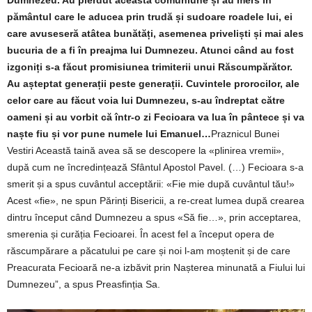
Dumnezeu. Au pierdut această comuniune și au mers în
pământul care le aducea prin ­trudă și sudoare roadele lui, ei
care avuseseră atâtea bunătăți, asemenea priveliști și mai ales
bucuria ­de a fi în preajma lui Dumnezeu. Atunci când au fost
izgoniți s-a făcut promisiunea trimiterii unui Răscumpărător.
Au așteptat genera­ții peste generații. Cuvintele prorocilor, ale
celor care au făcut voia lui Dumnezeu, s-au îndreptat către
oameni și au vorbit că într-o zi Fecioara va lua în pântece și va
naște fiu și vor pune numele lui Emanuel…
Praznicul Bunei
Vestiri Această taină avea să se descopere la «plinirea vremii»,
după cum ne încredințează Sfântul Apostol Pavel. (…) Fecioara s-a
smerit și a spus cuvântul acceptării: «Fie mie după cuvântul tău!»
Acest «fie», ne spun Părinți Bisericii, a re-creat lumea după crearea
dintru început când Dumnezeu a spus «Să fie…», prin acceptarea,
smerenia și curăția Fecioarei. În acest fel a început opera de
răscumpărare a păcatului pe care și noi l-am moștenit și de care
Preacurata Fecioară ne-a izbăvit prin Nașterea minunată a Fiului lui
Dumnezeu”, a spus Preasfinția Sa.