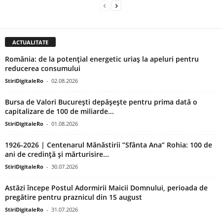
ACTUALITATE
România: de la potențial energetic uriaș la apeluri pentru
reducerea consumului
StiriDigitaleRo
-
02.08.2026
Bursa de Valori București depășește pentru prima dată o
capitalizare de 100 de miliarde...
StiriDigitaleRo
-
01.08.2026
1926-2026 | Centenarul Mănăstirii ”Sfânta Ana” Rohia: 100 de
ani de credință și mărturisire...
StiriDigitaleRo
-
30.07.2026
Astăzi începe Postul Adormirii Maicii Domnului, perioada de
pregătire pentru praznicul din 15 august
StiriDigitaleRo
-
31.07.2026