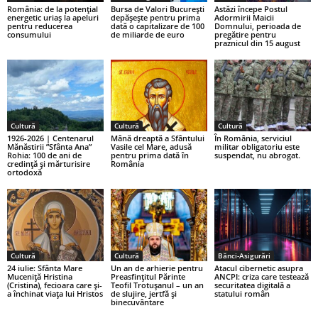
România: de la potențial
Bursa de Valori București
Astăzi începe Postul
energetic uriaș la apeluri
depășește pentru prima
Adormirii Maicii
pentru reducerea
dată o capitalizare de 100
Domnului, perioada de
consumului
de miliarde de euro
pregătire pentru
praznicul din 15 august
Cultură
Cultură
Cultură
1926-2026 | Centenarul
Mână dreaptă a Sfântului
În România, serviciul
Mănăstirii ”Sfânta Ana”
Vasile cel Mare, adusă
militar obligatoriu este
Rohia: 100 de ani de
pentru prima dată în
suspendat, nu abrogat.
credință și mărturisire
România
ortodoxă
Cultură
Cultură
Bănci-Asigurări
24 iulie: Sfânta Mare
Un an de arhierie pentru
Atacul cibernetic asupra
Muceniță Hristina
Preasfințitul Părinte
ANCPI: criza care testează
(Cristina), fecioara care și-
Teofil Trotușanul – un an
securitatea digitală a
a închinat viața lui Hristos
de slujire, jertfă și
statului român
binecuvântare