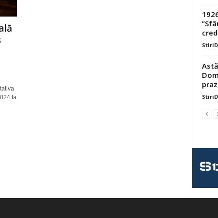
1926
”Sfâ
ală
credi
s
Stiri
Astă
Domn
praz
tativa
Stiri
2024 la