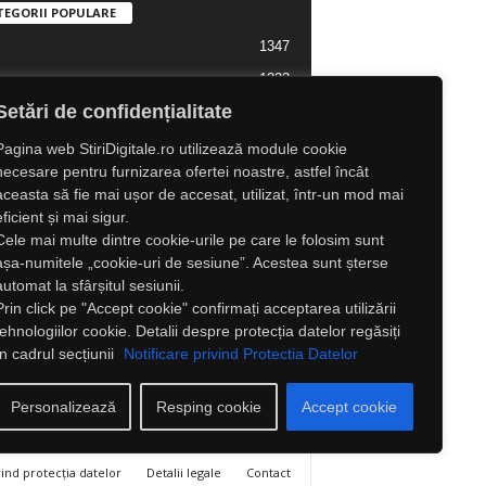
TEGORII POPULARE
1347
1323
l Lifestyle
Setări de confidențialitate
1307
l
1216
tate
Pagina web StiriDigitale.ro utilizează module cookie
necesare pentru furnizarea ofertei noastre, astfel încât
825
ră
aceasta să fie mai ușor de accesat, utilizat, într-un mod mai
547
e
eficient și mai sigur.
Cele mai multe dintre cookie-urile pe care le folosim sunt
525
Externe
așa-numitele „cookie-uri de sesiune”. Acestea sunt șterse
automat la sfârșitul sesiunii.
Prin click pe "Accept cookie" confirmați acceptarea utilizării
tehnologiilor cookie. Detalii despre protecția datelor regăsiți
în cadrul secțiunii
Notificare privind Protectia Datelor
Personalizează
Resping cookie
Accept cookie
vind protecția datelor
Detalii legale
Contact