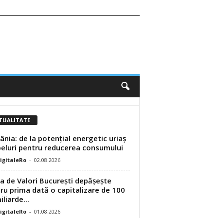
TUALITATE
nia: de la potențial energetic uriaș
peluri pentru reducerea consumului
DigitaleRo
-
02.08.2026
a de Valori București depășește
ru prima dată o capitalizare de 100
liarde...
DigitaleRo
-
01.08.2026