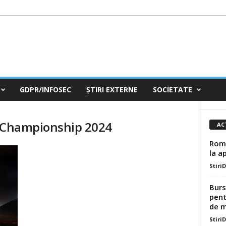
GDPR/INFOSEC
ȘTIRI EXTERNE
SOCIETATE
s Championship 2024
AC
Româ
la a
Stiri
Burs
pent
de mi
Stiri