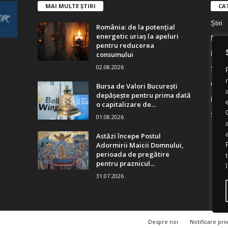
MAI MULTE ȘTIRI
CA
Știri
România: de la potențial
energetic uriaș la apeluri
Digita
pentru reducerea
consumului
Digita
02.08.2026
Socie
Cultu
Bursa de Valori București
depășește pentru prima dată
Religi
o capitalizare de...
Știri 
01.08.2026
Astăzi începe Postul
Adormirii Maicii Domnului,
perioada de pregătire
pentru praznicul...
31.07.2026
Despre noi
Notificare pri