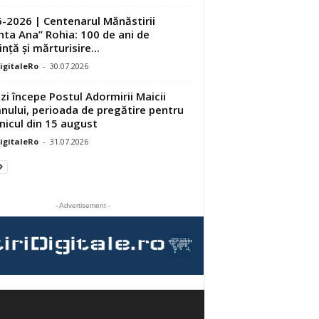
-2026 | Centenarul Mănăstirii
nta Ana” Rohia: 100 de ani de
nță și mărturisire...
DigitaleRo
-
30.07.2026
zi începe Postul Adormirii Maicii
ului, perioada de pregătire pentru
nicul din 15 august
DigitaleRo
-
31.07.2026
- Advertisement -