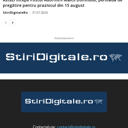
pregătire pentru praznicul din 15 august
StiriDigitaleRo
-
31.07.2026
- Advertisement -
Contactați-ne:
contact@stiridigitale.ro