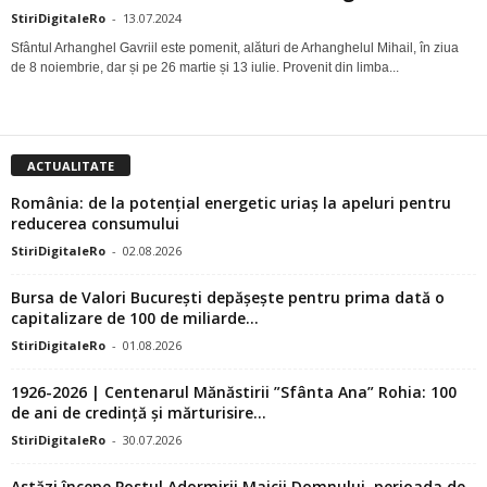
StiriDigitaleRo
-
13.07.2024
Sfântul Arhanghel Gavriil este pomenit, alături de Arhanghelul Mihail, în ziua
de 8 noiembrie, dar și pe 26 martie și 13 iulie. Provenit din limba...
ACTUALITATE
România: de la potențial energetic uriaș la apeluri pentru
reducerea consumului
StiriDigitaleRo
-
02.08.2026
Bursa de Valori București depășește pentru prima dată o
capitalizare de 100 de miliarde...
StiriDigitaleRo
-
01.08.2026
1926-2026 | Centenarul Mănăstirii ”Sfânta Ana” Rohia: 100
de ani de credință și mărturisire...
StiriDigitaleRo
-
30.07.2026
Astăzi începe Postul Adormirii Maicii Domnului, perioada de