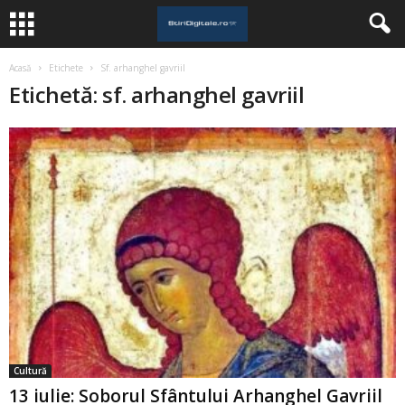
Acasă
Etichete
Sf. arhanghel gavriil
Etichetă: sf. arhanghel gavriil
Cultură
13 iulie: Soborul Sfântului Arhanghel Gavriil