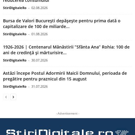
reducerea consumului
StiriDigitaleRo
-
02.08.2026
Bursa de Valori București depășește pentru prima dată o
capitalizare de 100 de miliarde...
StiriDigitaleRo
-
01.08.2026
1926-2026 | Centenarul Mănăstirii ”Sfânta Ana” Rohia: 100 de
ani de credință și mărturisire...
StiriDigitaleRo
-
30.07.2026
Astăzi începe Postul Adormirii Maicii Domnului, perioada de
pregătire pentru praznicul din 15 august
StiriDigitaleRo
-
31.07.2026
- Advertisement -