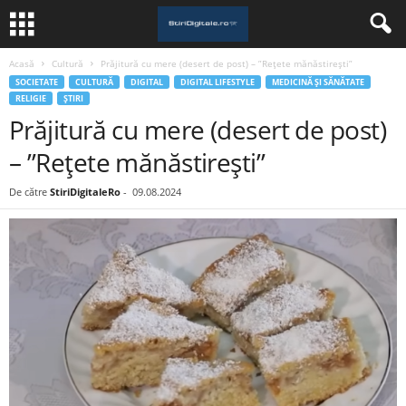
Acasă
Cultură
Prăjitură cu mere (desert de post) – ”Rețete mănăstirești”
SOCIETATE
CULTURĂ
DIGITAL
DIGITAL LIFESTYLE
MEDICINĂ ȘI SĂNĂTATE
RELIGIE
ȘTIRI
Prăjitură cu mere (desert de post)
– ”Rețete mănăstirești”
De către
StiriDigitaleRo
-
09.08.2024