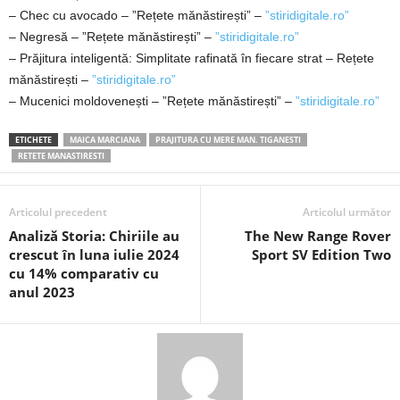
– Chec cu avocado – ”Rețete mănăstirești” –
”stiridigitale.ro”
– Negresă – ”Rețete mănăstirești” –
”stiridigitale.ro”
– Prăjitura inteligentă: Simplitate rafinată în fiecare strat – Rețete
mănăstirești –
”stiridigitale.ro”
– Mucenici moldovenești – ”Rețete mănăstirești” –
”stiridigitale.ro”
ETICHETE
MAICA MARCIANA
PRAJITURA CU MERE MAN. TIGANESTI
RETETE MANASTIRESTI
Articolul precedent
Articolul următor
Analiză Storia: Chiriile au
The New Range Rover
crescut în luna iulie 2024
Sport SV Edition Two
cu 14% comparativ cu
anul 2023