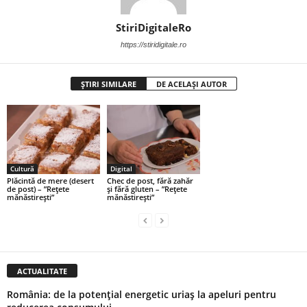
StiriDigitaleRo
https://stiridigitale.ro
ȘTIRI SIMILARE
DE ACELAȘI AUTOR
Cultură
Digital
Plăcintă de mere (desert
Chec de post, fără zahăr
de post) – ”Rețete
și fără gluten – ”Rețete
mănăstirești”
mănăstirești”
ACTUALITATE
România: de la potențial energetic uriaș la apeluri pentru