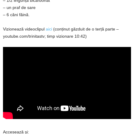
– 1/2 linguriță bicarbonat
– un praf de sare
– 6 căni făină.
Vizionează videoclipul
aici
(conținut găzduit de o terță parte –
youtube.com/trinitastv; timp vizionare 10:42)
Accesează și: