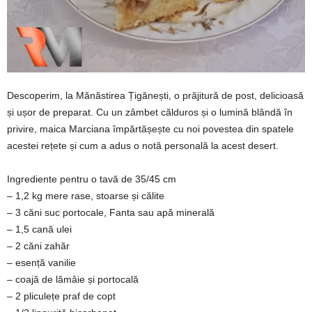
Descoperim, la Mănăstirea Țigănești, o prăjitură de post, delicioasă
și ușor de preparat. Cu un zâmbet călduros și o lumină blândă în
privire, maica Marciana împărtășește cu noi povestea din spatele
acestei rețete și cum a adus o notă personală la acest desert.
Ingrediente pentru o tavă de 35/45 cm
– 1,2 kg mere rase, stoarse și călite
– 3 căni suc portocale, Fanta sau apă minerală
– 1,5 cană ulei
– 2 căni zahăr
– esență vanilie
– coajă de lămâie și portocală
– 2 pliculețe praf de copt