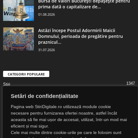
Bursa de Valori București depășește pentru
prima dată o capitalizare de...
01.08.2026
Astăzi începe Postul Adormirii Maicii
Domnului, perioada de pregătire pentru
praznicul...
31.07.2026
CATEGORII POPULARE
1347
Știri
1323
Digital Lifestyle
Setări de confidențialitate
1307
Digital
Pagina web StiriDigitale.ro utilizează module cookie
1216
Societate
necesare pentru furnizarea ofertei noastre, astfel încât
aceasta să fie mai ușor de accesat, utilizat, într-un mod mai
825
Cultură
eficient și mai sigur.
547
Religie
Cele mai multe dintre cookie-urile pe care le folosim sunt