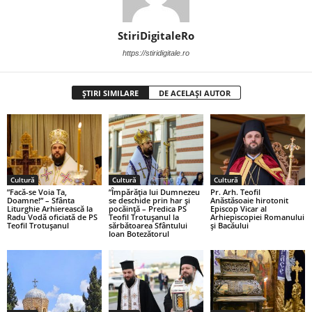
StiriDigitaleRo
https://stiridigitale.ro
ȘTIRI SIMILARE
DE ACELAȘI AUTOR
Cultură
Cultură
Cultură
”Facă-se Voia Ta,
”Împărăția lui Dumnezeu
Pr. Arh. Teofil
Doamne!” – Sfânta
se deschide prin har și
Anăstăsoaie hirotonit
Liturghie Arhierească la
pocăință – Predica PS
Episcop Vicar al
Radu Vodă oficiată de PS
Teofil Trotușanul la
Arhiepiscopiei Romanului
Teofil Trotușanul
sărbătoarea Sfântului
și Bacăului
Ioan Botezătorul