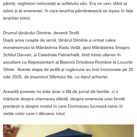
părinți, veghetori neîncetați ai sufletului său. Era un cerc sfânt al
iubirii și al smereniei, în care ierarhia pământească se topea în fața
ierarhiei inimii.
Drumul tânărului Dimitrie, devenit Teofil
După acea noapte de iarnă, tânărul Dimitrie a urmat calea
monahismului la Mănăstirea Radu Vodă, apoi Mănăstirea Snagov,
Schitul Darvari, și Catedrala Patriarhală, fiind trimis ulterior în
ascultare ca Reprezentant al Bisericii Ortodoxe Române la Locurile
Sfinte. Aceste etape de jertfă și rugăciune au fost încoronate pe 20
iulie 2025, de praznicul Sfântului Ilie, cu darul arhieriei.
Această poveste nu este doar o filă de jurnal de familie, ci o
mărturie despre chemarea sfântă, despre smerenia unei familii
preoțești și despre modul în care Dumnezeu lucrează tainic în
viețile celor care-I dăruiesc totul.