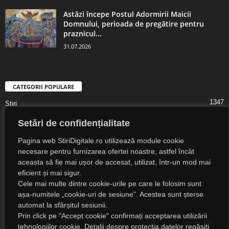
Astăzi începe Postul Adormirii Maicii
Domnului, perioada de pregătire pentru
praznicul...
31.07.2026
CATEGORII POPULARE
1347
Știri
1323
Digital Lifestyle
Setări de confidențialitate
1307
Digital
Pagina web StiriDigitale.ro utilizează module cookie
1216
Societate
necesare pentru furnizarea ofertei noastre, astfel încât
aceasta să fie mai ușor de accesat, utilizat, într-un mod mai
825
Cultură
eficient și mai sigur.
547
Religie
Cele mai multe dintre cookie-urile pe care le folosim sunt
525
așa-numitele „cookie-uri de sesiune”. Acestea sunt șterse
Știri Externe
automat la sfârșitul sesiunii.
Prin click pe "Accept cookie" confirmați acceptarea utilizării
tehnologiilor cookie. Detalii despre protecția datelor regăsiți