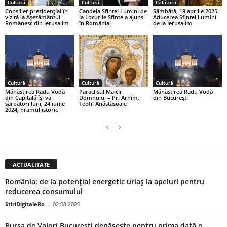
Cultură
Cultură
Călătorii
Consilier prezidențial în
Candela Sfintei Lumini de
Sâmbătă, 19 aprilie 2025 –
vizită la Așezământul
la Locurile Sfinte a ajuns
Aducerea Sfintei Lumini
Românesc din Ierusalim
în România!
de la Ierusalim
Cultură
Cultură
Cultură
Mănăstirea Radu Vodă
Paraclisul Maicii
Mănăstirea Radu Vodă
din Capitală își va
Domnului – Pr. Arhim.
din București
sărbători luni, 24 iunie
Teofil Anăstăsoaie
2024, hramul istoric
ACTUALITATE
România: de la potențial energetic uriaș la apeluri pentru
reducerea consumului
StiriDigitaleRo
-
02.08.2026
Bursa de Valori București depășește pentru prima dată o