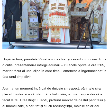
După lectură, părintele Viorel a scos chiar și ceasul cu pricina dintr-
o cutie, prezentându-l întregii adunări – cu acele oprite la ora 2:05,
martor tăcut al unei clipe în care timpul omenesc a îngenuncheat în
fața unui timp divin.
A urmat un moment încărcat de duioșie și respect: părintele și-a
plecat fruntea și a sărutat mâna fiului său, iar mama-preoteasă a
făcut la fel. Preasfințitul Teofil, profund marcat de gestul părintelui și
al mamei sale, a sărutat și el, cu recunoștință, mâinile celor doi