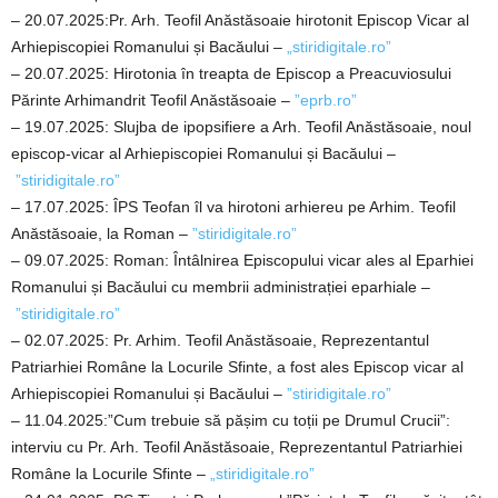
– 20.07.2025:Pr. Arh. Teofil Anăstăsoaie hirotonit Episcop Vicar al
Arhiepiscopiei Romanului și Bacăului –
„stiridigitale.ro”
– 20.07.2025: Hirotonia în treapta de Episcop a Preacuviosului
Părinte Arhimandrit Teofil Anăstăsoaie –
”eprb.ro”
– 19.07.2025: Slujba de ipopsifiere a Arh. Teofil Anăstăsoaie, noul
episcop-vicar al Arhiepiscopiei Romanului și Bacăului –
”stiridigitale.ro”
– 17.07.2025: ÎPS Teofan îl va hirotoni arhiereu pe Arhim. Teofil
Anăstăsoaie, la Roman –
”stiridigitale.ro”
– 09.07.2025: Roman: Întâlnirea Episcopului vicar ales al Eparhiei
Romanului și Bacăului cu membrii administrației eparhiale –
”stiridigitale.ro”
– 02.07.2025: Pr. Arhim. Teofil Anăstăsoaie, Reprezentantul
Patriarhiei Române la Locurile Sfinte, a fost ales Episcop vicar al
Arhiepiscopiei Romanului și Bacăului –
”stiridigitale.ro”
– 11.04.2025:”Cum trebuie să pășim cu toții pe Drumul Crucii”:
interviu cu Pr. Arh. Teofil Anăstăsoaie, Reprezentantul Patriarhiei
Române la Locurile Sfinte –
„stiridigitale.ro”