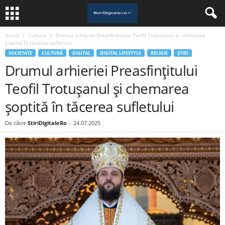
Acasă
Cultură
Drumul arhieriei Preasfințitului Teofil Trotușanul și chemarea
șoptită în tăcerea sufletului
SOCIETATE
CULTURĂ
DIGITAL
DIGITAL LIFESTYLE
RELIGIE
ȘTIRI
Drumul arhieriei Preasfințitului
Teofil Trotușanul și chemarea
șoptită în tăcerea sufletului
De către
StiriDigitaleRo
-
24.07.2025