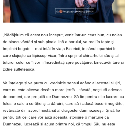
„Nădăjduim că acest nou început, venit într-un ceas bun, cu noian
de binecuvântări și sub ploaia lină a harului, va rodi în fapte și
împliniri bogate – mai întâi în viața Bisericii, în sânul eparhiei în
care slujește ca Episcop-vicar, întru sprijinul chiriarhului său și al
tuturor celor ce îi vor fi încredințați spre povățuire, binecuvântare și
zidire sufletească.
Va înțelege și va purta cu vrednicie sensul adânc al acestei slujiri,
care nu este altceva decât o mare jertfă – tăcută, neștiută adesea
de oameni, dar prețuită de Dumnezeu. Să fie pentru el o lucrare cu
folos, o cale a curăției și a dăruirii, care să-i aducă bucurii negrăite,
revărsate din izvorul nesfârșit al dragostei dumnezeiești. Și să fie
pentru toți cei care vor auzi această istorisire o mărturie că
Dumnezeu lucrează și acum printre noi, că timpul Său nu este