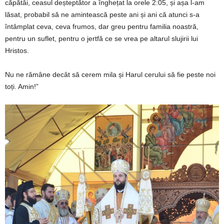
căpătâi, ceasul deșteptător a înghețat la orele 2:05, și așa l-am
lăsat, probabil să ne amintească peste ani și ani că atunci s-a
întâmplat ceva, ceva frumos, dar greu pentru familia noastră,
pentru un suflet, pentru o jertfă ce se vrea pe altarul slujirii lui
Hristos.
Nu ne rămâne decât să cerem mila și Harul cerului să fie peste noi
toți. Amin!”