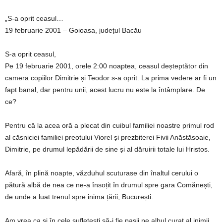
„S-a oprit ceasul…
19 februarie 2001 – Goioasa, județul Bacău
S-a oprit ceasul,
Pe 19 februarie 2001, orele 2:00 noaptea, ceasul deșteptător din
camera copiilor Dimitrie și Teodor s-a oprit. La prima vedere ar fi un
fapt banal, dar pentru unii, acest lucru nu este la întâmplare. De
ce?
Pentru că la acea oră a plecat din cuibul familiei noastre primul rod
al căsniciei familiei preotului Viorel și prezbiterei Fivii Anăstăsoaie,
Dimitrie, pe drumul lepădării de sine și al dăruirii totale lui Hristos.
Afară, în plină noapte, văzduhul scuturase din înaltul cerului o
pătură albă de nea ce ne-a însoțit în drumul spre gara Comănești,
de unde a luat trenul spre inima țării, București.
Am vrea ca și în cele sufletești să-i fie pașii pe albul curat al inimii