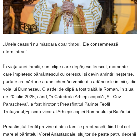
„Unele ceasuri nu măsoară doar timpul. Ele consemnează
eternitatea.”
În viața unei familii, sunt clipe care depășesc firescul, momente
care împletesc pământescul cu cerescul și devin amintiri neșterse,
purtate ca mărturie a unei chemări venite din adâncurile inimii și din
voia lui Dumnezeu. O astfel de clipă a fost trăită la Roman, în ziua
de 20 iulie 2025, când, în Catedrala Arhiepiscopală „Sf. Cuv.
Parascheva”, a fost hirotonit Preasfințitul Părinte Teofil
Trotușanul,Episcop-vicar al Arhiepiscopiei Romanului și Bacăului.
Preasfințitul Teofil provine dintr-o familie preoțească, fiind fiul cel
mare al părintelui Viorel Anăstăsoaie, slujitor de peste patru decenii