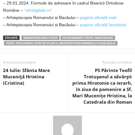
– 29.01.2024: Formule de adresare în cadrul Bisericii Ortodoxe
Române –
”stiridigitale.ro”
– Arhiepiscopia Romanului și Bacăului –
pagina oficială web
– Arhiepiscopia Romanului și Bacăului –
pagina oficială facebook
ETICHETE
MANASTIREA RADU VODA
PR AHIMANDRIT TEOFIL ANASTASOAIE
TEOFIL TROTUSANUL EPISCOP VICAR AL ARHIEPISCOPIEI ROMANULUI ȘI BACĂULUI
Articolul precedent
Articolul următor
24 Iulie: Sfânta Mare
PS Părinte Teofil
Muceniță Hristina
Trotușanul a săvârșit
(Cristina)
prima Hirotonie ca ierarh,
în ziua de pomenire a Sf.
Mari Mucenițe Hristina, la
Catedrala din Roman