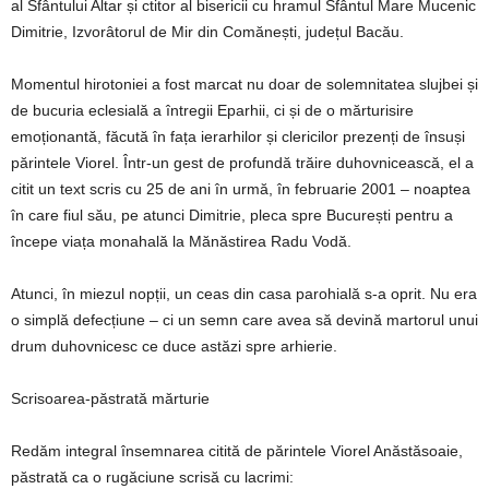
al Sfântului Altar și ctitor al bisericii cu hramul Sfântul Mare Mucenic
Dimitrie, Izvorâtorul de Mir din Comănești, județul Bacău.
Momentul hirotoniei a fost marcat nu doar de solemnitatea slujbei și
de bucuria eclesială a întregii Eparhii, ci și de o mărturisire
emoționantă, făcută în fața ierarhilor și clericilor prezenți de însuși
părintele Viorel. Într-un gest de profundă trăire duhovnicească, el a
citit un text scris cu 25 de ani în urmă, în februarie 2001 – noaptea
în care fiul său, pe atunci Dimitrie, pleca spre București pentru a
începe viața monahală la Mănăstirea Radu Vodă.
Atunci, în miezul nopții, un ceas din casa parohială s-a oprit. Nu era
o simplă defecțiune – ci un semn care avea să devină martorul unui
drum duhovnicesc ce duce astăzi spre arhierie.
Scrisoarea-păstrată mărturie
Redăm integral însemnarea citită de părintele Viorel Anăstăsoaie,
păstrată ca o rugăciune scrisă cu lacrimi: