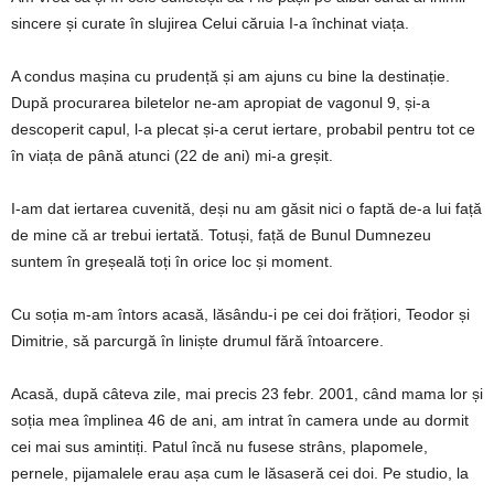
sincere și curate în slujirea Celui căruia I-a închinat viața.
A condus mașina cu prudență și am ajuns cu bine la destinație.
După procurarea biletelor ne-am apropiat de vagonul 9, și-a
descoperit capul, l-a plecat și-a cerut iertare, probabil pentru tot ce
în viața de până atunci (22 de ani) mi-a greșit.
I-am dat iertarea cuvenită, deși nu am găsit nici o faptă de-a lui față
de mine că ar trebui iertată. Totuși, față de Bunul Dumnezeu
suntem în greșeală toți în orice loc și moment.
Cu soția m-am întors acasă, lăsându-i pe cei doi frățiori, Teodor și
Dimitrie, să parcurgă în liniște drumul fără întoarcere.
Acasă, după câteva zile, mai precis 23 febr. 2001, când mama lor și
soția mea împlinea 46 de ani, am intrat în camera unde au dormit
cei mai sus amintiți. Patul încă nu fusese strâns, plapomele,
pernele, pijamalele erau așa cum le lăsaseră cei doi. Pe studio, la