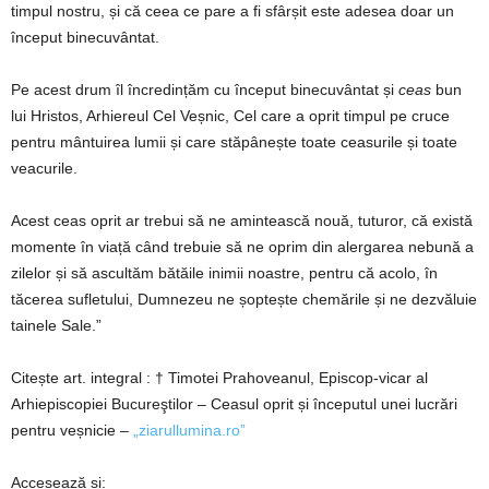
timpul nostru, și că ceea ce pare a fi sfârșit este adesea doar un
început binecuvântat.
Pe acest drum îl încredințăm cu început binecuvântat și
ceas
bun
lui Hristos, Arhiereul Cel Veșnic, Cel care a oprit timpul pe cruce
pentru mântuirea lumii și care stăpânește toate ceasurile și toate
veacurile.
Acest ceas oprit ar trebui să ne amintească nouă, tuturor, că există
momente în viață când trebuie să ne oprim din alergarea nebună a
zilelor și să ascultăm bătăile inimii noastre, pentru că acolo, în
tăcerea sufletului, Dumnezeu ne șoptește chemările și ne dezvăluie
tainele Sale.”
Citește art. integral : † Timotei Prahoveanul, Episcop-vicar al
Arhiepiscopiei Bucureştilor – Ceasul oprit și începutul unei lucrări
pentru veșnicie –
„ziarullumina.ro”
Accesează și: