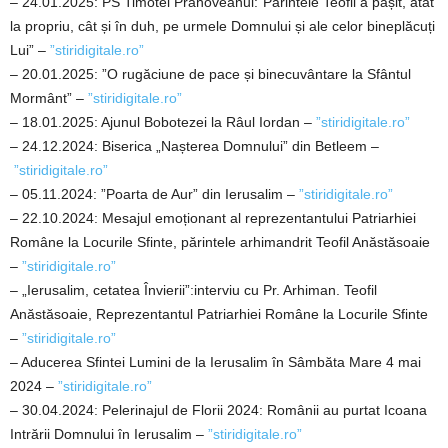
– 24.01.2025: PS Timotei Prahoveanul:”Părintele Teofil a pășit, atât
la propriu, cât și în duh, pe urmele Domnului și ale celor bineplăcuți
Lui” –
”stiridigitale.ro”
– 20.01.2025: ”O rugăciune de pace și binecuvântare la Sfântul
Mormânt” –
”stiridigitale.ro”
– 18.01.2025: Ajunul Bobotezei la Râul Iordan –
”stiridigitale.ro”
– 24.12.2024: Biserica „Nașterea Domnului” din Betleem –
”stiridigitale.ro”
– 05.11.2024: ”Poarta de Aur” din Ierusalim –
”stiridigitale.ro”
– 22.10.2024: Mesajul emoționant al reprezentantului Patriarhiei
Române la Locurile Sfinte, părintele arhimandrit Teofil Anăstăsoaie
–
”stiridigitale.ro”
– „Ierusalim, cetatea Învierii”:interviu cu Pr. Arhiman. Teofil
Anăstăsoaie, Reprezentantul Patriarhiei Române la Locurile Sfinte
–
”stiridigitale.ro”
– Aducerea Sfintei Lumini de la Ierusalim în Sâmbăta Mare 4 mai
2024 –
”stiridigitale.ro”
– 30.04.2024: Pelerinajul de Florii 2024: Românii au purtat Icoana
Intrării Domnului în Ierusalim –
”stiridigitale.ro”