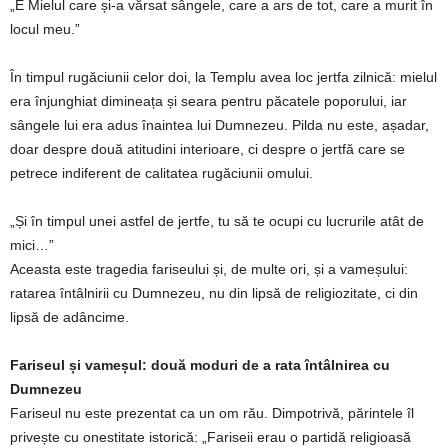
„E Mielul care și-a vărsat sângele, care a ars de tot, care a murit în
locul meu.”
În timpul rugăciunii celor doi, la Templu avea loc jertfa zilnică: mielul
era înjunghiat dimineața și seara pentru păcatele poporului, iar
sângele lui era adus înaintea lui Dumnezeu. Pilda nu este, așadar,
doar despre două atitudini interioare, ci despre o jertfă care se
petrece indiferent de calitatea rugăciunii omului.
„Și în timpul unei astfel de jertfe, tu să te ocupi cu lucrurile atât de
mici…”
Aceasta este tragedia fariseului și, de multe ori, și a vameșului:
ratarea întâlnirii cu Dumnezeu, nu din lipsă de religiozitate, ci din
lipsă de adâncime.
Fariseul și vameșul: două moduri de a rata întâlnirea cu
Dumnezeu
Fariseul nu este prezentat ca un om rău. Dimpotrivă, părintele îl
privește cu onestitate istorică: „Fariseii erau o partidă religioasă