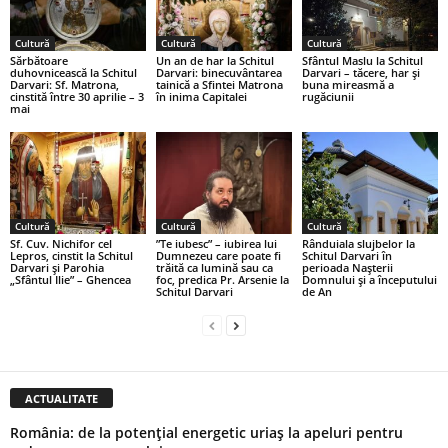
Cultură
Cultură
Cultură
Sărbătoare
Un an de har la Schitul
Sfântul Maslu la Schitul
duhovnicească la Schitul
Darvari: binecuvântarea
Darvari – tăcere, har și
Darvari: Sf. Matrona,
tainică a Sfintei Matrona
buna mireasmă a
cinstită între 30 aprilie – 3
în inima Capitalei
rugăciunii
mai
Cultură
Cultură
Cultură
Sf. Cuv. Nichifor cel
”Te iubesc” – iubirea lui
Rânduiala slujbelor la
Lepros, cinstit la Schitul
Dumnezeu care poate fi
Schitul Darvari în
Darvari și Parohia
trăită ca lumină sau ca
perioada Nașterii
„Sfântul Ilie” – Ghencea
foc, predica Pr. Arsenie la
Domnului și a începutului
Schitul Darvari
de An
ACTUALITATE
România: de la potențial energetic uriaș la apeluri pentru