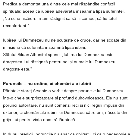
Predica a demontat una dintre cele mai răspândite confuzii
spirituale: aceea că iubirea adevărată înseamnă lipsa suferinței.
„Nu scrie nicăieri: m-am răstignit ca să fii comod, să fie totul
reconfortant.”
Iubirea lui Dumnezeu nu ne scutește de cruce, dar ne scoate din
minciuna că suferința înseamnă lipsa iubirii.
Sfântul Siluan Athonitul spune: „Iubirea lui Dumnezeu este
dragostea Lui răstignită pentru noi și numele lui Dumnezeu
dragoste este.”
Poruncile – nu ordine, ci chemări ale iubirii
Părintele stareț Arsenie a vorbit despre poruncile lui Dumnezeu
într-o cheie surprinzătoare și profund duhovnicească. Ele nu sunt
porunci autoritare, nu sunt comenzi reci și nici reguli impuse din
exterior, ci chemări ale iubirii lui Dumnezeu către om, născute din
grija Lui pentru viața noastră lăuntrică.
În duhul predicii, poruncile nu apar ca obligații, ci ca o pedagogie a