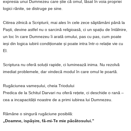
expresia unui Dumnezeu care știe că omul, lăsat în voia propriei
logici rănite, se distruge pe sine.
Citirea zilnică a Scripturii, mai ales în cele zece săptămâni până la
Paști, devine astfel nu o sarcină religioasă, ci un spațiu de întâlnire,
un loc în care Dumnezeu îi arată omului, pas cu pas, cum poate
ieși din logica iubirii condiționate și poate intra într-o relație vie cu
El.
Scriptura nu oferă soluții rapide, ci luminează inima. Nu rezolvă
imediat problemele, dar vindecă modul în care omul le poartă.
Rugăciunea vameșului, cheia Triodului
Predica de la Schitul Darvari nu oferă rețete, ci deschide o rană –
cea a incapacității noastre de a primi iubirea lui Dumnezeu.
Rămâne o singură rugăciune posibilă:
„Doamne, ispășire, fă-mi-Te mie păcătosului.”