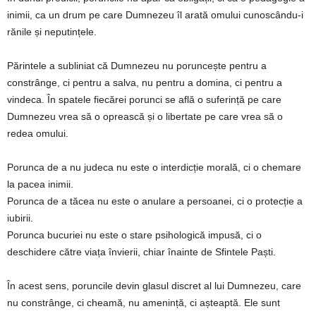
inimii, ca un drum pe care Dumnezeu îl arată omului cunoscându-i
rănile și neputințele.
Părintele a subliniat că Dumnezeu nu poruncește pentru a
constrânge, ci pentru a salva, nu pentru a domina, ci pentru a
vindeca. În spatele fiecărei porunci se află o suferință pe care
Dumnezeu vrea să o oprească și o libertate pe care vrea să o
redea omului.
Porunca de a nu judeca nu este o interdicție morală, ci o chemare
la pacea inimii.
Porunca de a tăcea nu este o anulare a persoanei, ci o protecție a
iubirii.
Porunca bucuriei nu este o stare psihologică impusă, ci o
deschidere către viața învierii, chiar înainte de Sfintele Paști.
În acest sens, poruncile devin glasul discret al lui Dumnezeu, care
nu constrânge, ci cheamă, nu amenință, ci așteaptă. Ele sunt