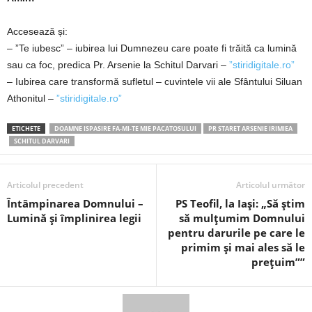
Accesează și:
– ”Te iubesc” – iubirea lui Dumnezeu care poate fi trăită ca lumină
sau ca foc, predica Pr. Arsenie la Schitul Darvari –
”stiridigitale.ro”
– Iubirea care transformă sufletul – cuvintele vii ale Sfântului Siluan
Athonitul –
”stiridigitale.ro”
ETICHETE
DOAMNE ISPASIRE FA-MI-TE MIE PACATOSULUI
PR STARET ARSENIE IRIMIEA
SCHITUL DARVARI
Articolul precedent
Articolul următor
Întâmpinarea Domnului –
PS Teofil, la Iași: „Să știm
Lumină și împlinirea legii
să mulțumim Domnului
pentru darurile pe care le
primim și mai ales să le
prețuim””