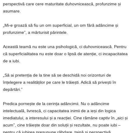
perspectivă care cere maturitate duhovnicească, profunzime și
asumare.
„Mi-e groază să fiu un om superficial, un om fără adâncime și
profunzime”, a mărturisit părintele.
Această teamă nu este una psihologică, ci duhovnicească. Pentru
că superficialitatea nu este doar o lipsă de atenție, ci incapacitatea
de a iubi.
„Să ai pretenția de la tine să se deschidă noi orizonturi de
înțelegere a realităților pe care le trăiești. Adică să privești în
depărtări.”
Predica pornește de la cerința adâncimii. Nu o adâncime
intelectuală, livrescă, ci capacitatea inimii de a ieși din logica
imediatului, a interesului și a reacției. Cine rămâne captiv în „aici și
acum”, cine trăiește doar din soluții și rezultate, nu poate iubi –
pentru că iubirea presupune răbdare, taină și perspectivă.