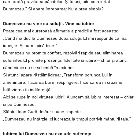
care arată gravitatea păcatelor. Și totuși, uite ce a iertat
Dumnezeu.” Și apare întrebarea: Nu e prea simplu?
Dumnezeu nu vine cu soluții. Vine cu iubire
Poate cea mai dureroasă afirmație a predicii a fost aceasta:
„Când mă duc la Dumnezeu după soluții, El îmi răspunde că mă
iubește. Și nu-mi pică bine.”
Dumnezeu nu promite confort, rezolvări rapide sau eliminarea
suferinței. El promite prezență, fidelitate și iubire – chiar și atunci
când nimic nu se schimbă în exterior.
Și atunci apare răstălmăcirea: „Transform porunca Lui în
amenințare. Tăcerea Lui în respingere. Încercarea în cruzime.
Întârzierea în indiferență.”
Aici se rupe în noi virtutea iubirii. Ajungem să iubim interesat – chiar
și pe Dumnezeu.
Sfântul Ioan Gură de Aur spune limpede:
„Dumnezeu nu întârzie, ci lucrează la timpul potrivit mântuirii tale.”
Iubirea lui Dumnezeu nu exclude suferința