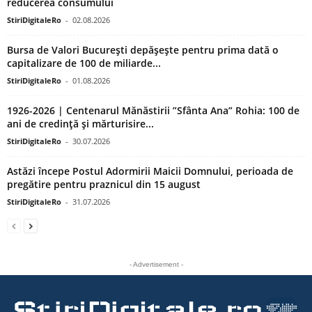
reducerea consumului
StiriDigitaleRo
-
02.08.2026
Bursa de Valori București depășește pentru prima dată o
capitalizare de 100 de miliarde...
StiriDigitaleRo
-
01.08.2026
1926-2026 | Centenarul Mănăstirii ”Sfânta Ana” Rohia: 100 de
ani de credință și mărturisire...
StiriDigitaleRo
-
30.07.2026
Astăzi începe Postul Adormirii Maicii Domnului, perioada de
pregătire pentru praznicul din 15 august
StiriDigitaleRo
-
31.07.2026
- Advertisement -