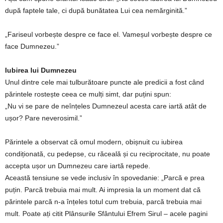
după faptele tale, ci după bunătatea Lui cea nemărginită.”
„Fariseul vorbește despre ce face el. Vameșul vorbește despre ce
face Dumnezeu.”
Iubirea lui Dumnezeu
Unul dintre cele mai tulburătoare puncte ale predicii a fost când
părintele rostește ceea ce mulți simt, dar puțini spun:
„Nu vi se pare de neînțeles Dumnezeul acesta care iartă atât de
ușor? Pare neverosimil.”
Părintele a observat că omul modern, obișnuit cu iubirea
condiționată, cu pedepse, cu răceală și cu reciprocitate, nu poate
accepta ușor un Dumnezeu care iartă repede.
Această tensiune se vede inclusiv în spovedanie: „Parcă e prea
puțin. Parcă trebuia mai mult. Ai impresia la un moment dat că
părintele parcă n-a înțeles totul cum trebuia, parcă trebuia mai
mult. Poate ați citit Plânsurile Sfântului Efrem Sirul – acele pagini