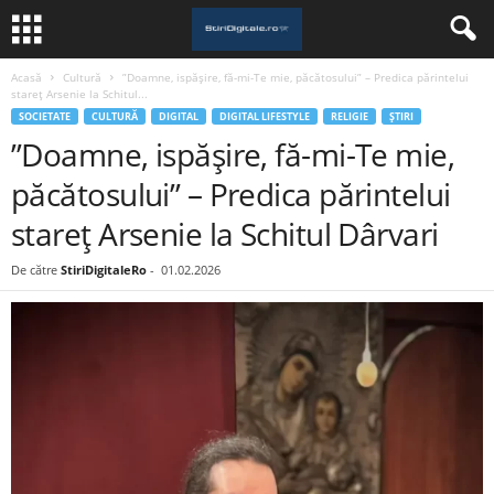
Acasă
Cultură
”Doamne, ispășire, fă-mi-Te mie, păcătosului” – Predica părintelui
stareț Arsenie la Schitul...
SOCIETATE
CULTURĂ
DIGITAL
DIGITAL LIFESTYLE
RELIGIE
ȘTIRI
”Doamne, ispășire, fă-mi-Te mie,
păcătosului” – Predica părintelui
stareț Arsenie la Schitul Dârvari
De către
StiriDigitaleRo
-
01.02.2026