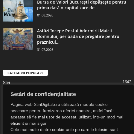
Bursa de Valori București depășește pentru
prima dată o capitalizare de...
01.08.2026
Astăzi începe Postul Adormirii Maicii
Domnului, perioada de pregătire pentru
praznicul...
31.07.2026
CATEGORII POPULARE
1347
Știri
1323
Digital Lifestyle
Setări de confidențialitate
1307
Digital
Pagina web StiriDigitale.ro utilizează module cookie
1216
Societate
necesare pentru furnizarea ofertei noastre, astfel încât
aceasta să fie mai ușor de accesat, utilizat, într-un mod mai
825
Cultură
eficient și mai sigur.
547
Religie
Cele mai multe dintre cookie-urile pe care le folosim sunt