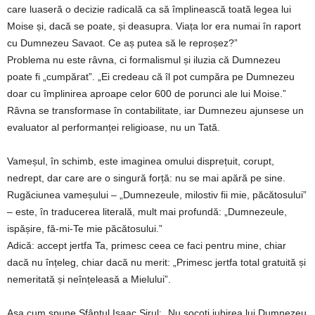
care luaseră o decizie radicală ca să împlinească toată legea lui
Moise și, dacă se poate, și deasupra. Viața lor era numai în raport
cu Dumnezeu Savaot. Ce aș putea să le reproșez?”
Problema nu este râvna, ci formalismul și iluzia că Dumnezeu
poate fi „cumpărat”. „Ei credeau că îl pot cumpăra pe Dumnezeu
doar cu împlinirea aproape celor 600 de porunci ale lui Moise.”
Râvna se transformase în contabilitate, iar Dumnezeu ajunsese un
evaluator al performanței religioase, nu un Tată.
Vameșul, în schimb, este imaginea omului disprețuit, corupt,
nedrept, dar care are o singură forță: nu se mai apără pe sine.
Rugăciunea vameșului – „Dumnezeule, milostiv fii mie, păcătosului”
– este, în traducerea literală, mult mai profundă: „Dumnezeule,
ispășire, fă-mi-Te mie păcătosului.”
Adică: accept jertfa Ta, primesc ceea ce faci pentru mine, chiar
dacă nu înțeleg, chiar dacă nu merit: „Primesc jertfa total gratuită și
nemeritată și neînțeleasă a Mielului”.
Așa cum spune Sfântul Isaac Sirul: „Nu socoti iubirea lui Dumnezeu