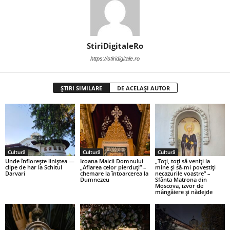
StiriDigitaleRo
https://stiridigitale.ro
ȘTIRI SIMILARE
DE ACELAȘI AUTOR
Cultură
Cultură
Cultură
Unde înflorește liniștea —
Icoana Maicii Domnului
„Toți, toți să veniți la
clipe de har la Schitul
„Aflarea celor pierduți” –
mine și să-mi povestiți
Darvari
chemare la întoarcerea la
necazurile voastre” –
Dumnezeu
Sfânta Matrona din
Moscova, izvor de
mângâiere și nădejde