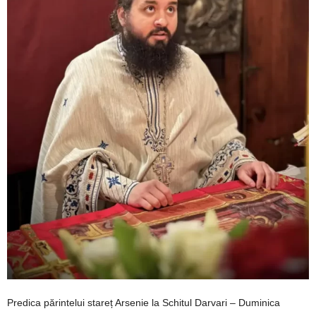
Predica părintelui stareț Arsenie la Schitul Darvari – Duminica