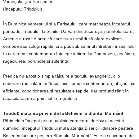
Vameșului și a Fariseului
(începutul Triodului)
În Duminica Vameșului și a Fariseului, care marchează începutul
perioadei Triodului, la Schitul Dârvari din București, părintele stareț
Arsenie a rostit o predică care nu a urmărit să ofere explicații
comode sau soluții rapide, ci a pus sub semnul întrebării însăși felul
în care omul contemporan înțelege iubirea lui Dumnezeu, pocăința,
rugăciunea, poruncile și suferința.
Predica nu a fost o simplă tâlcuire a textului evanghelic, ci o
coborâre radicală în adâncul inimii omului contemporan, obișnuit cu
eficiența, condiționarea și rezultatele rapide, dar profund rănit în
capacitatea de a primi iubirea gratuită.
Triodul: mutarea privirii de la Betleem la Sfântul Mormânt
Părintele a început prin a sublinia caracterul decisiv al acestei
duminici: începutul Triodului mută atenția Bisericii „dinspre peștera
Betleemului spre peștera Sfântului Mormânt”. Este o schimbare de