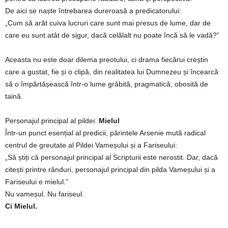
De aici se naște întrebarea dureroasă a predicatorului:
„Cum să arăt cuiva lucruri care sunt mai presus de lume, dar de
care eu sunt atât de sigur, dacă celălalt nu poate încă să le vadă?”
Aceasta nu este doar dilema preotului, ci drama fiecărui creștin
care a gustat, fie și o clipă, din realitatea lui Dumnezeu și încearcă
să o împărtășească într-o lume grăbită, pragmatică, obosită de
taină.
Personajul principal al pildei:
Mielul
Într-un punct esențial al predicii, părintele Arsenie mută radical
centrul de greutate al Pildei Vameșului și a Fariseului:
„Să știți că personajul principal al Scripturii este nerostit. Dar, dacă
citești printre rânduri, personajul principal din pilda Vameșului și a
Fariseului e mielul.”
Nu vameșul. Nu fariseul.
Ci Mielul.