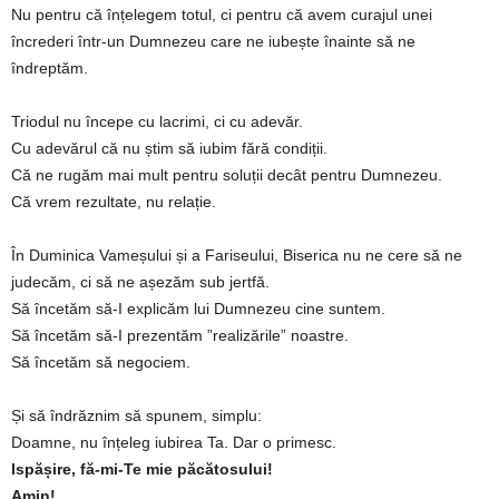
Nu pentru că înțelegem totul, ci pentru că avem curajul unei
încrederi într-un Dumnezeu care ne iubește înainte să ne
îndreptăm.
Triodul nu începe cu lacrimi, ci cu adevăr.
Cu adevărul că nu știm să iubim fără condiții.
Că ne rugăm mai mult pentru soluții decât pentru Dumnezeu.
Că vrem rezultate, nu relație.
În Duminica Vameșului și a Fariseului, Biserica nu ne cere să ne
judecăm, ci să ne așezăm sub jertfă.
Să încetăm să-I explicăm lui Dumnezeu cine suntem.
Să încetăm să-I prezentăm ”realizările” noastre.
Să încetăm să negociem.
Și să îndrăznim să spunem, simplu:
Doamne, nu înțeleg iubirea Ta. Dar o primesc.
Ispășire, fă-mi-Te mie păcătosului!
Amin!