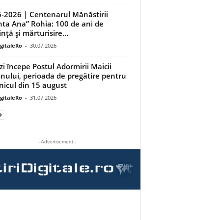
-2026 | Centenarul Mănăstirii
nta Ana” Rohia: 100 de ani de
nță și mărturisire...
igitaleRo
-
30.07.2026
zi începe Postul Adormirii Maicii
ului, perioada de pregătire pentru
nicul din 15 august
igitaleRo
-
31.07.2026
- Advertisement -