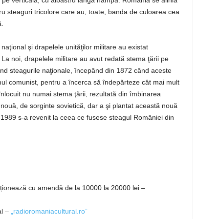
se pe verticală, cu albastru lângă hampă. România se alinia
tru steaguri tricolore care au, toate, banda de culoarea cea
ă.
aţional şi drapelele unităţilor militare au existat
 La noi, drapelele militare au avut redată stema ţării pe
 când steagurile naţionale, începând din 1872 când aceste
mul comunist, pentru a încerca să îndepărteze cât mai mult
 înlocuit nu numai stema ţării, rezultată din îmbinarea
 nouă, de sorginte sovietică, dar a şi plantat această nouă
e 1989 s-a revenit la ceea ce fusese steagul României din
ționează cu amendă de la 10000 la 20000 lei –
l –
„radioromaniacultural.ro”