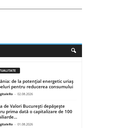
TUALITATE
nia: de la potențial energetic uriaș
peluri pentru reducerea consumului
igitaleRo
-
02.08.2026
a de Valori București depășește
ru prima dată o capitalizare de 100
liarde...
igitaleRo
-
01.08.2026