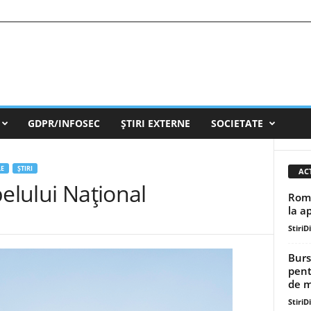
GDPR/INFOSEC
ȘTIRI EXTERNE
SOCIETATE
LE
ȘTIRI
AC
pelului Național
Româ
la a
StiriD
Burs
pent
de mi
StiriD