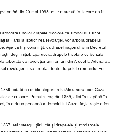
egea nr. 96 din 20 mai 1998, este marcată în fiecare an în
u arborarea noilor drapele tricolore ca simboluri a unor
laţi la Paris la izbucnirea revoluţiei, vor arbora drapelul
. Aşa va fi şi consfinţit, ca drapel naţional, prin Decretul
eşti, deşi, iniţial, apăruseră drapele tricolore cu benzile
le arborate de revoluţionarii români din Ardeal la Adunarea
rsul revoluţiei, însă, treptat, toate drapelele românilor vor
n 1859, odată cu dubla alegere a lui Alexandru Ioan Cuza,
zilor de culoare. Primul steag din 1859, aflat în uz până în
oi, în a doua perioadă a domniei lui Cuza, fâşia roşie a fost
867, atât steagul ţării, cât şi drapelele şi stindardele