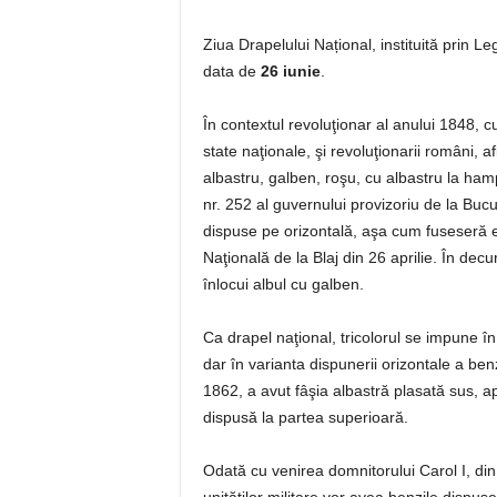
Ziua Drapelului Național, instituită prin L
data de
26 iunie
.
În contextul revoluţionar al anului 1848, c
state naţionale, şi revoluţionarii români, af
albastru, galben, roşu, cu albastru la hampă
nr. 252 al guvernului provizoriu de la Bucur
dispuse pe orizontală, aşa cum fuseseră e
Naţională de la Blaj din 26 aprilie. În decu
înlocui albul cu galben.
Ca drapel naţional, tricolorul se impune î
dar în varianta dispunerii orizontale a ben
1862, a avut fâşia albastră plasată sus, ap
dispusă la partea superioară.
Odată cu venirea domnitorului Carol I, din 1