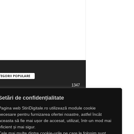
TEGORII POPULARE
1347
1323
l Lifestyle
Setări de confidențialitate
1307
l
Pagina web StiriDigitale.ro utilizează module cookie
1216
tate
necesare pentru furnizarea ofertei noastre, astfel încât
aceasta să fie mai ușor de accesat, utilizat, într-un mod mai
825
ră
eficient și mai sigur.
547
e
Cele mai multe dintre cookie-urile pe care le folosim sunt