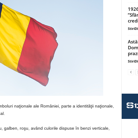
1926
”Sfâ
credi
StiriD
Astă
Domn
praz
StiriD
mboluri naţionale ale României, parte a identităţii naţionale,
al.
, galben, roşu, având culorile dispuse în benzi verticale,