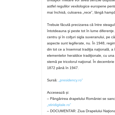
unităţilor militare vor avea benzile dispu
astfel regulilor vexilologice europene pen
mai închisă, culoarea „rece”, lângă hamp
Trebuie făcută precizarea că între steagul n
întotdeauna şi peste tot în lume diferenţe.
centru şi în colţuri sigla suveranului, pe
aspecte sunt legiferate, nu. În 1948, regi
din tot ce a însemnat tradiţia naţională, a
elementelor heraldice tradiţionale, cu una
stemă pe tricolorul naţional. În decembri
1872 până în 1947.
Sursă:
„presidency.ro”
Accesează și:
– Pângărirea drapelului României se sanc
„stiridigitale.ro”
– DOCUMENTAR: Ziua Drapelului Naţiona