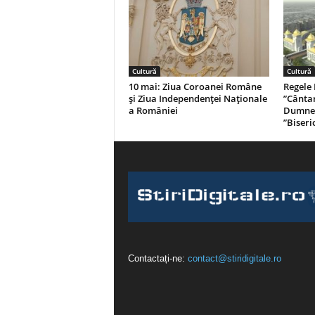
Cultură
Cultură
10 mai: Ziua Coroanei Române
Regele 
și Ziua Independenței Naționale
”Cântar
a României
Dumnez
”Biseri
Contactați-ne:
contact@stiridigitale.ro