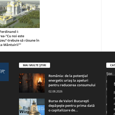
Ferdinand I:
ea-”Cu noi este
eu”-trebuie să răsune în
ca Mântuirii””
MAI MULTE ȘTIRI
CA
Știri
România: de la potențial
energetic uriaș la apeluri
Digita
pentru reducerea consumului
Digita
02.08.2026
Socie
Bursa de Valori București
Cultu
depășește pentru prima dată
o capitalizare de...
Religi