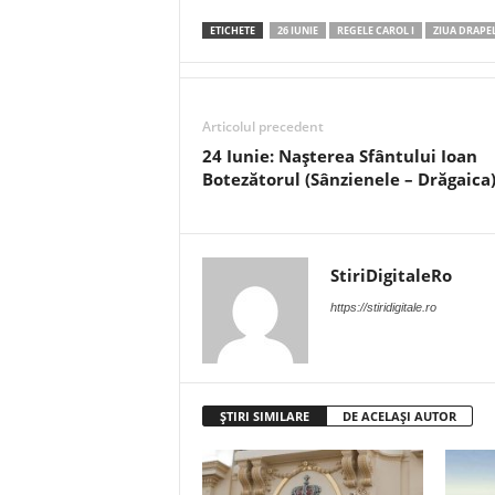
ETICHETE
26 IUNIE
REGELE CAROL I
ZIUA DRAPEL
Articolul precedent
24 Iunie: Nașterea Sfântului Ioan
Botezătorul (Sânzienele – Drăgaica
StiriDigitaleRo
https://stiridigitale.ro
ȘTIRI SIMILARE
DE ACELAȘI AUTOR