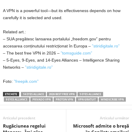
A VPN is a powerful tool—but its effectiveness depends on how
carefully it is selected and used.
Related art.:
– SUA pregătesc lansarea portalului „freedom.gov” pentru
accesarea conținutului restricționat în Europa –
”stiridigitale.ro”
– The best free VPN in 2026 –
”tomsguide.com”
– 5-Eyes, 9-Eyes, and 14-Eyes Alliances – Intelligence Sharing
Networks –
”stiridigitale.ro”
Foto:
”freepik.com”
ETICHETE
14 EYES ALLIACE
2026 BEST FREE VPN
5 EYES ALLIANCE
9 EYES ALLIANCE
PRIVADO VPN
PROTON VPN
VPN GRATUIT
WINDSCRIBE VPN
Articolul precedent
Articolul următor
Rugăciunea regelui
Microsoft admite o breșă
Manase: „Îmi plec
în Copilot: emailuri