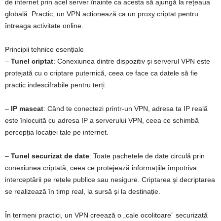
de internet prin acel server înainte ca acesta să ajungă la rețeaua
globală. Practic, un VPN acționează ca un proxy criptat pentru
întreaga activitate online.
Principii tehnice esențiale
–
Tunel criptat
: Conexiunea dintre dispozitiv și serverul VPN este
protejată cu o criptare puternică, ceea ce face ca datele să fie
practic indescifrabile pentru terți.
–
IP mascat
: Când te conectezi printr‑un VPN, adresa ta IP reală
este înlocuită cu adresa IP a serverului VPN, ceea ce schimbă
percepția locației tale pe internet.
–
Tunel securizat de date
: Toate pachetele de date circulă prin
conexiunea criptată, ceea ce protejează informațiile împotriva
interceptării pe rețele publice sau nesigure. Criptarea și decriptarea
se realizează în timp real, la sursă și la destinație.
În termeni practici, un VPN creează o „cale ocolitoare” securizată