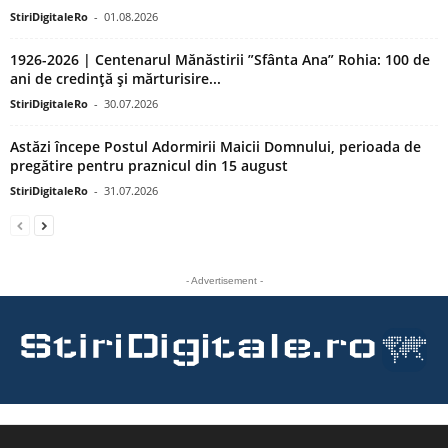
StiriDigitaleRo
-
01.08.2026
1926-2026 | Centenarul Mănăstirii ”Sfânta Ana” Rohia: 100 de
ani de credință și mărturisire...
StiriDigitaleRo
-
30.07.2026
Astăzi începe Postul Adormirii Maicii Domnului, perioada de
pregătire pentru praznicul din 15 august
StiriDigitaleRo
-
31.07.2026
- Advertisement -