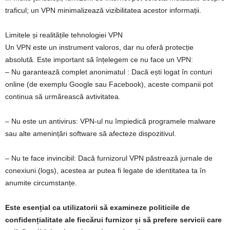
traficul; un VPN minimalizează vizibilitatea acestor informații.
Limitele și realitățile tehnologiei VPN
Un VPN este un instrument valoros, dar nu oferă protecție
absolută. Este important să înțelegem ce nu face un VPN:
– Nu garantează complet anonimatul : Dacă ești logat în conturi
online (de exemplu Google sau Facebook), aceste companii pot
continua să urmărească avtivitatea.
– Nu este un antivirus: VPN‑ul nu împiedică programele malware
sau alte amenințări software să afecteze dispozitivul.
– Nu te face invincibil: Dacă furnizorul VPN păstrează jurnale de
conexiuni (logs), acestea ar putea fi legate de identitatea ta în
anumite circumstanțe.
Este esențial ca utilizatorii să examineze politicile de
confidențialitate ale fiecărui furnizor și să prefere servicii care