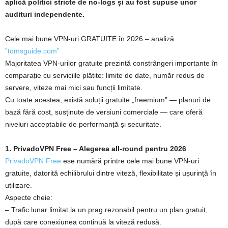
aplică politici stricte de no‑logs și au fost supuse unor
audituri independente.
Cele mai bune VPN‑uri GRATUITE în 2026 – analiză
”tomsguide.com”
Majoritatea VPN‑urilor gratuite prezintă constrângeri importante în
comparație cu serviciile plătite: limite de date, număr redus de
servere, viteze mai mici sau funcții limitate.
Cu toate acestea, există soluții gratuite „freemium” — planuri de
bază fără cost, susținute de versiuni comerciale — care oferă
niveluri acceptabile de performanță și securitate.
1. PrivadoVPN Free – Alegerea all‑round pentru 2026
PrivadoVPN Free
ese numără printre cele mai bune VPN-uri
gratuite, datorită echilibrului dintre viteză, flexibilitate și ușurință în
utilizare.
Aspecte cheie:
– Trafic lunar limitat la un prag rezonabil pentru un plan gratuit,
după care conexiunea continuă la viteză redusă.