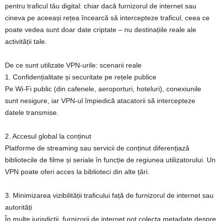
pentru traficul tău digital: chiar dacă furnizorul de internet sau
cineva pe aceeași rețea încearcă să intercepteze traficul, ceea ce
poate vedea sunt doar date criptate – nu destinațiile reale ale
activității tale.
De ce sunt utilizate VPN‑urile: scenarii reale
1. Confidențialitate și securitate pe rețele publice
Pe Wi‑Fi public (din cafenele, aeroporturi, hoteluri), conexiunile
sunt nesigure, iar VPN‑ul împiedică atacatorii să intercepteze
datele transmise.
2. Accesul global la conținut
Platforme de streaming sau servicii de conținut diferențiază
bibliotecile de filme și seriale în funcție de regiunea utilizatorului. Un
VPN poate oferi acces la biblioteci din alte țări.
3. Minimizarea vizibilității traficului față de furnizorul de internet sau
autorități
În multe jurisdicții, furnizorii de internet pot colecta metadate despre