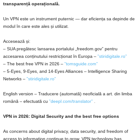
transparență operațională.
Un VPN este un instrument puternic — dar eficiența sa depinde de
modul în care este ales și utilizat.
Accesează și:
– SUA pregătesc lansarea portalului „freedom.gov” pentru
accesarea conținutului restricționat în Europa –
”stiridigitale.ro”
– The best free VPN in 2026 –
”tomsguide.com”
– 5-Eyes, 9-Eyes, and 14-Eyes Alliances – Intelligence Sharing
Networks –
”stiridigitale.ro”
English version – Traducere (automată) neoficială a art. din limba
română – efectuată cu
”deepl.com/translator”
.
VPN in 2026: Digital Security and the best free options
As concerns about digital privacy, data security, and freedom of
access to information continue to grow, VPN technology has