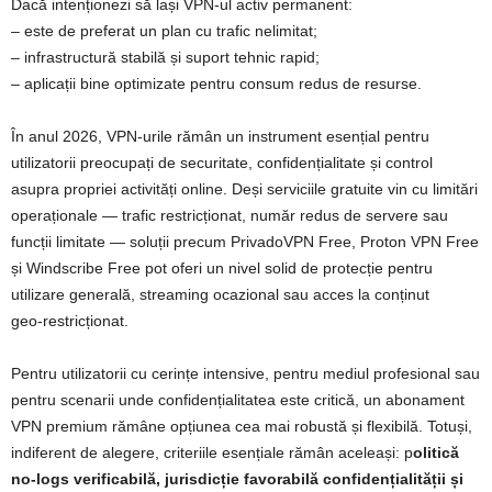
Dacă intenționezi să lași VPN‑ul activ permanent:
– este de preferat un plan cu trafic nelimitat;
– infrastructură stabilă și suport tehnic rapid;
– aplicații bine optimizate pentru consum redus de resurse.
În anul 2026, VPN‑urile rămân un instrument esențial pentru
utilizatorii preocupați de securitate, confidențialitate și control
asupra propriei activități online. Deși serviciile gratuite vin cu limitări
operaționale — trafic restricționat, număr redus de servere sau
funcții limitate — soluții precum PrivadoVPN Free, Proton VPN Free
și Windscribe Free pot oferi un nivel solid de protecție pentru
utilizare generală, streaming ocazional sau acces la conținut
geo‑restricționat.
Pentru utilizatorii cu cerințe intensive, pentru mediul profesional sau
pentru scenarii unde confidențialitatea este critică, un abonament
VPN premium rămâne opțiunea cea mai robustă și flexibilă. Totuși,
indiferent de alegere, criteriile esențiale rămân aceleași: p
olitică
no‑logs verificabilă, jurisdicție favorabilă confidențialității și