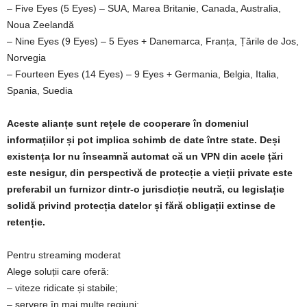
– Five Eyes (5 Eyes) – SUA, Marea Britanie, Canada, Australia,
Noua Zeelandă
– Nine Eyes (9 Eyes) – 5 Eyes + Danemarca, Franța, Țările de Jos,
Norvegia
– Fourteen Eyes (14 Eyes) – 9 Eyes + Germania, Belgia, Italia,
Spania, Suedia
Aceste alianțe sunt rețele de cooperare în domeniul
informațiilor și pot implica schimb de date între state. Deși
existența lor nu înseamnă automat că un VPN din acele țări
este nesigur, din perspectivă de protecție a vieții private este
preferabil un furnizor dintr‑o jurisdicție neutră, cu legislație
solidă privind protecția datelor și fără obligații extinse de
retenție.
Pentru streaming moderat
Alege soluții care oferă:
– viteze ridicate și stabile;
– servere în mai multe regiuni;