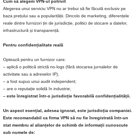
Cum să alegem VPN‑ul potrivit
Alegerea unui serviciu VPN nu ar trebui să fie făcută exclusiv pe
baza prețului sau a popularității. Dincolo de marketing, diferențele
reale dintre furnizori țin de jurisdicție, politici de stocare a datelor,
infrastructură și transparență.
Pentru confidențialitate reală
Optează pentru un furnizor care:
– aplică o politică strictă no‑logs (fără stocarea jurnalelor de
activitate sau a adreselor IP);
– a fost supus unui audit independent;
– are o reputație solidă în industrie;
– este înregistrat într‑o jurisdicție favorabilă confidențialității.
Un aspect esențial, adesea ignorat, este jurisdicția companiei.
Este recomandabil ca firma VPN să nu fie înregistrată într‑un
stat membru al alianțelor de schimb de informații cunoscute
sub numele de: