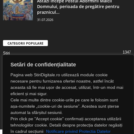
Astăzi începe Postul Adormirii Maicii
Domnului, perioada de pregătire pentru
praznicul...
31.07.2026
CATEGORII POPULARE
1347
Știri
1323
Digital Lifestyle
Setări de confidențialitate
1307
Digital
Pagina web StiriDigitale.ro utilizează module cookie
1216
Societate
necesare pentru furnizarea ofertei noastre, astfel încât
aceasta să fie mai ușor de accesat, utilizat, într-un mod mai
825
Cultură
eficient și mai sigur.
547
Religie
Cele mai multe dintre cookie-urile pe care le folosim sunt
525
așa-numitele „cookie-uri de sesiune”. Acestea sunt șterse
Știri Externe
automat la sfârșitul sesiunii.
Prin click pe "Accept cookie" confirmați acceptarea utilizării
tehnologiilor cookie. Detalii despre protecția datelor regăsiți
în cadrul secțiunii
Notificare privind Protectia Datelor