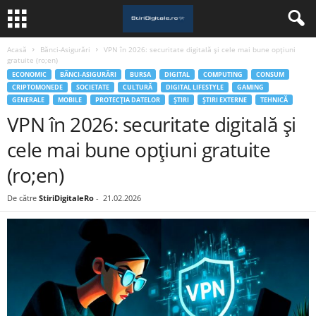
Acasă
Bănci-Asigurări
VPN în 2026: securitate digitală și cele mai bune opțiuni
gratuite (ro;en)
ECONOMIC
BĂNCI-ASIGURĂRI
BURSA
DIGITAL
COMPUTING
CONSUM
CRIPTOMONEDE
SOCIETATE
CULTURĂ
DIGITAL LIFESTYLE
GAMING
GENERALE
MOBILE
PROTECȚIA DATELOR
ȘTIRI
ȘTIRI EXTERNE
TEHNICĂ
VPN în 2026: securitate digitală și
cele mai bune opțiuni gratuite
(ro;en)
De către
StiriDigitaleRo
-
21.02.2026