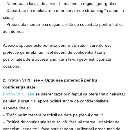
– Numeroase locații de server în mai multe regiuni georgrafice.
– Capacitate de deblocare a unor servicii de streaming în anumite
situații.
– Protocoale moderne și opțiuni solide de securitate pentru traficul
de internet.
Această opțiune este potrivită pentru utilizatorii care doresc
protecție generală, un nivel decent de confidențialitate și
posibilitatea de a accesa anumite site‑uri geo‑restricționate
ocazional.
2. Proton VPN Free – Opțiunea puternică pentru
confidențialitate
Proton VPN Free
se diferențiază prin faptul că oferă trafic nelimitat
pe planul gratuit și aplică politici stricte de confidențialitate.
Aspecte cheie:
– Trafic nelimitat fără restricții de date pe planul gratuit.
– Politică de confidențialitate solidă, fără păstrarea jurnalelor de
conexiuni, ceea ce îl face potrivit pentru utilizatorii preocupați de