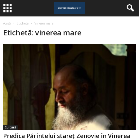
Acasă
Etichete
Vinerea mare
Etichetă: vinerea mare
Cultură
Predica Părintelui stareț Zenovie în Vinerea