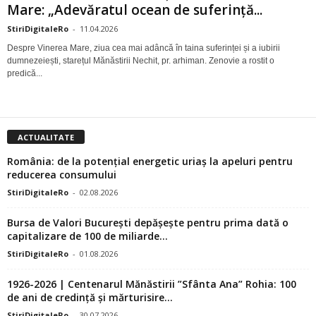
Mare: „Adevăratul ocean de suferință...
StiriDigitaleRo
-
11.04.2026
Despre Vinerea Mare, ziua cea mai adâncă în taina suferinței și a iubirii
dumnezeiești, starețul Mănăstirii Nechit, pr. arhiman. Zenovie a rostit o
predică...
ACTUALITATE
România: de la potențial energetic uriaș la apeluri pentru
reducerea consumului
StiriDigitaleRo
-
02.08.2026
Bursa de Valori București depășește pentru prima dată o
capitalizare de 100 de miliarde...
StiriDigitaleRo
-
01.08.2026
1926-2026 | Centenarul Mănăstirii ”Sfânta Ana” Rohia: 100
de ani de credință și mărturisire...
StiriDigitaleRo
-
30.07.2026