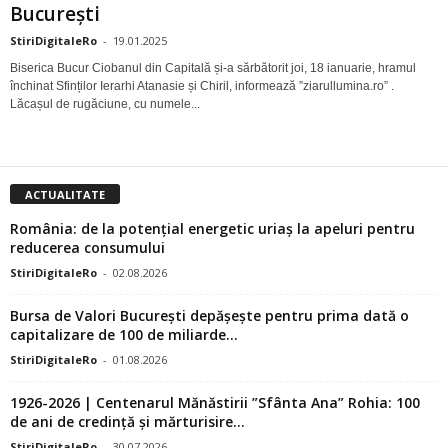
București
StiriDigitaleRo
-
19.01.2025
Biserica Bucur Ciobanul din Capitală și-a sărbătorit joi, 18 ianuarie, hramul
închinat Sfinților Ierarhi Atanasie și Chiril, informează ”ziarullumina.ro” .
Lăcașul de rugăciune, cu numele...
ACTUALITATE
România: de la potențial energetic uriaș la apeluri pentru
reducerea consumului
StiriDigitaleRo
-
02.08.2026
Bursa de Valori București depășește pentru prima dată o
capitalizare de 100 de miliarde...
StiriDigitaleRo
-
01.08.2026
1926-2026 | Centenarul Mănăstirii ”Sfânta Ana” Rohia: 100
de ani de credință și mărturisire...
StiriDigitaleRo
-
30.07.2026