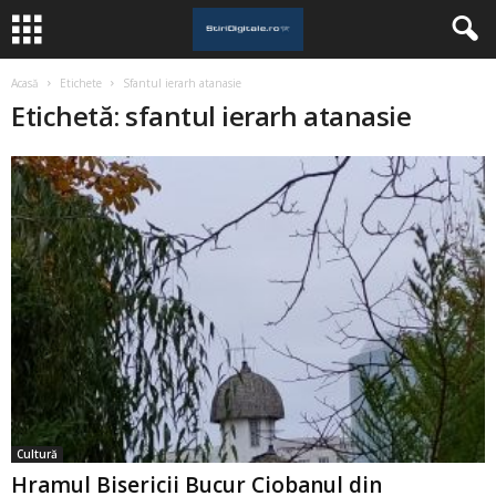
Acasă
Etichete
Sfantul ierarh atanasie
Etichetă: sfantul ierarh atanasie
Cultură
Hramul Bisericii Bucur Ciobanul din