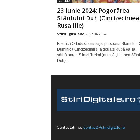
Cultură
23 iunie 2024: Pogorârea
Sfântului Duh (Cincizecimea
Rusaliile)
StiriDigitaleRo
-
22.06.2024
Biserica Ortodoxă cinsteşte persoana Sfântului D
Duminica Cincizecimii şi a doua zi după ea, la
sărbătoarea Sfintei Treimi (numită şi Lunea Sfânt
Duh),...
Contactați-ne:
contact@stiridigitale.ro