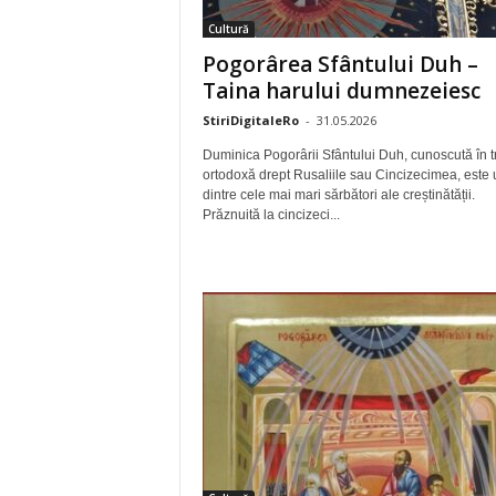
Cultură
Pogorârea Sfântului Duh –
Taina harului dumnezeiesc
StiriDigitaleRo
-
31.05.2026
Duminica Pogorârii Sfântului Duh, cunoscută în tr
ortodoxă drept Rusaliile sau Cincizecimea, este
dintre cele mai mari sărbători ale creștinătății.
Prăznuită la cincizeci...