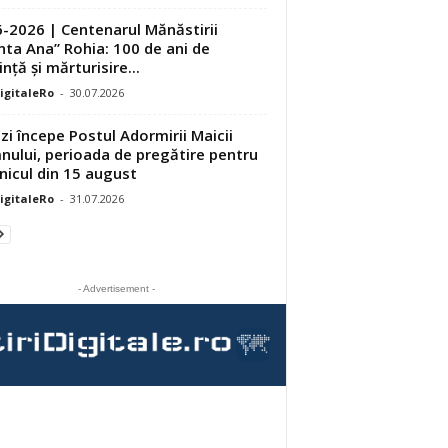
-2026 | Centenarul Mănăstirii
nta Ana” Rohia: 100 de ani de
nță și mărturisire...
DigitaleRo
-
30.07.2026
zi începe Postul Adormirii Maicii
ului, perioada de pregătire pentru
nicul din 15 august
DigitaleRo
-
31.07.2026
- Advertisement -