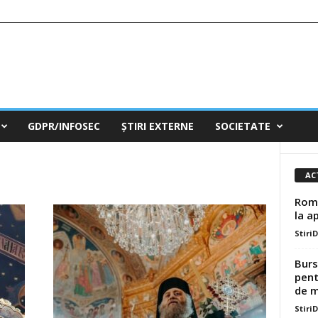
GDPR/INFOSEC
ȘTIRI EXTERNE
SOCIETATE
AC
Româ
la a
Stiri
Burs
pent
de mi
Stiri