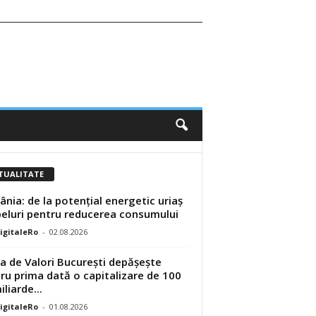
TUALITATE
nia: de la potențial energetic uriaș
peluri pentru reducerea consumului
DigitaleRo
-
02.08.2026
a de Valori București depășește
ru prima dată o capitalizare de 100
liarde...
DigitaleRo
-
01.08.2026