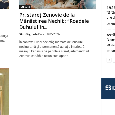
1926
Cultură
”Sfâ
Pr. stareț Zenovie de la
credi
Mănăstirea Nechit : ”Roadele
Stiri
Duhului în...
Astă
StiriDigitaleRo
-
30.05.2026
adiția
Domn
 una
În contextul unei societăți marcate de tensiuni,
praz
nesiguranță și o permanentă agitație interioară,
Stiri
mesajul transmis de părintele stareț, arhimandritul
Zenovie capătă o actualitate aparte....