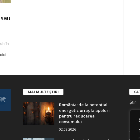
 sau
uh în
ului
MAI MULTE ȘTIRI
CA
Știri
România: de la potențial
energetic uriaș la apeluri
Digita
pentru reducerea
consumului
Digita
02.08.2026
Socie
Cultu