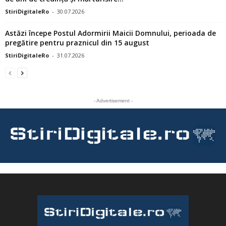
StiriDigitaleRo
-
30.07.2026
Astăzi începe Postul Adormirii Maicii Domnului, perioada de
pregătire pentru praznicul din 15 august
StiriDigitaleRo
-
31.07.2026
- Advertisement -