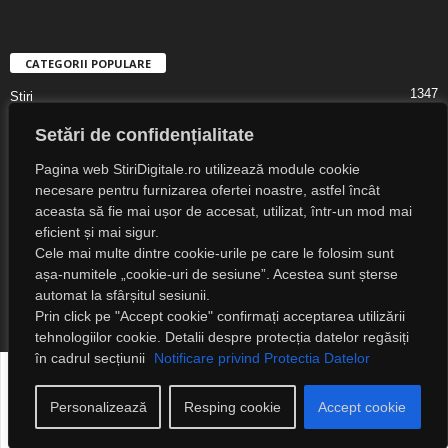
CATEGORII POPULARE
1347
Știri
1323
Digital Lifestyle
Setări de confidențialitate
1307
Digital
Pagina web StiriDigitale.ro utilizează module cookie
1216
Societate
necesare pentru furnizarea ofertei noastre, astfel încât
aceasta să fie mai ușor de accesat, utilizat, într-un mod mai
825
Cultură
eficient și mai sigur.
547
Religie
Cele mai multe dintre cookie-urile pe care le folosim sunt
525
așa-numitele „cookie-uri de sesiune”. Acestea sunt șterse
Știri Externe
automat la sfârșitul sesiunii.
Prin click pe "Accept cookie" confirmați acceptarea utilizării
tehnologiilor cookie. Detalii despre protecția datelor regăsiți
în cadrul secțiunii
Notificare privind Protectia Datelor
Despre noi
Notificare privind protecția datelor
Detalii legale
Contact
Personalizează
Resping cookie
Accept cookie
© 2023 Știri Digitale. Toate drepturile rezervate!