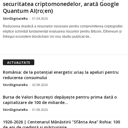
securitatea criptomonedelor, arată Google
Quantum AI(ro;en)
StiriDigitaleRo
-
01.04.2026
Reducerea drastică a resurselor necesare pentru compromiterea criptografiei
eliptice schimbă fundamental evaluarea riscurilor pentru Bitcoin, Ethereum și
întregul ecosistem blockchain Un nou studiu publicat de...
ACTUALITATE
România: de la potențial energetic uriaș la apeluri pentru
reducerea consumului
StiriDigitaleRo
-
02.08.2026
Bursa de Valori București depășește pentru prima dată o
capitalizare de 100 de miliarde...
StiriDigitaleRo
-
01.08.2026
1926-2026 | Centenarul Mănăstirii ”Sfânta Ana” Rohia: 100
de ani de credință și mărturisire...