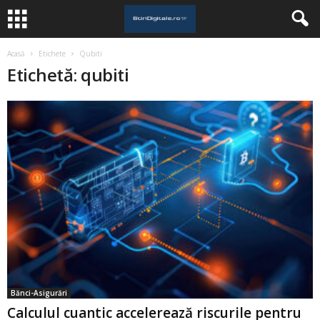
Acasă
Etichete
Qubiti
Etichetă: qubiti
Bănci-Asigurări
Calculul cuantic accelerează riscurile pentru