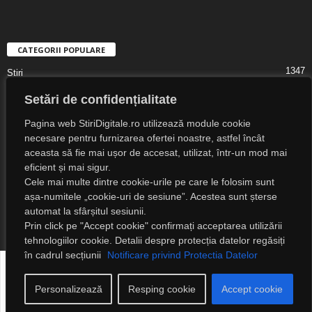
CATEGORII POPULARE
1347
Știri
1323
Digital Lifestyle
Setări de confidențialitate
1307
Digital
Pagina web StiriDigitale.ro utilizează module cookie
1216
Societate
necesare pentru furnizarea ofertei noastre, astfel încât
aceasta să fie mai ușor de accesat, utilizat, într-un mod mai
825
Cultură
eficient și mai sigur.
547
Religie
Cele mai multe dintre cookie-urile pe care le folosim sunt
525
așa-numitele „cookie-uri de sesiune”. Acestea sunt șterse
Știri Externe
automat la sfârșitul sesiunii.
Prin click pe "Accept cookie" confirmați acceptarea utilizării
tehnologiilor cookie. Detalii despre protecția datelor regăsiți
în cadrul secțiunii
Notificare privind Protectia Datelor
Despre noi
Notificare privind protecția datelor
Detalii legale
Contact
Personalizează
Resping cookie
Accept cookie
© 2023 Știri Digitale. Toate drepturile rezervate!