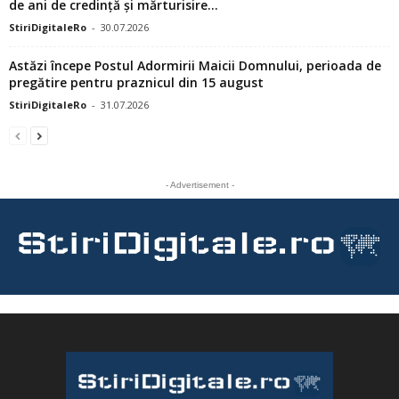
de ani de credință și mărturisire...
StiriDigitaleRo
-
30.07.2026
Astăzi începe Postul Adormirii Maicii Domnului, perioada de
pregătire pentru praznicul din 15 august
StiriDigitaleRo
-
31.07.2026
- Advertisement -