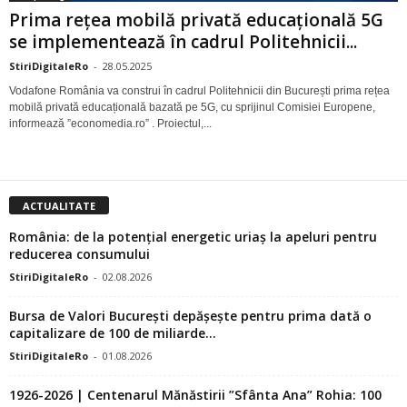
Prima rețea mobilă privată educațională 5G
se implementează în cadrul Politehnicii...
StiriDigitaleRo
-
28.05.2025
Vodafone România va construi în cadrul Politehnicii din București prima rețea
mobilă privată educațională bazată pe 5G, cu sprijinul Comisiei Europene,
informează ”economedia.ro” . Proiectul,...
ACTUALITATE
România: de la potențial energetic uriaș la apeluri pentru
reducerea consumului
StiriDigitaleRo
-
02.08.2026
Bursa de Valori București depășește pentru prima dată o
capitalizare de 100 de miliarde...
StiriDigitaleRo
-
01.08.2026
1926-2026 | Centenarul Mănăstirii ”Sfânta Ana” Rohia: 100