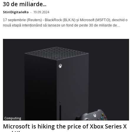
30 de miliarde...
StiriDigitaleRo
-
19.09.2024
17 septembrie (Reuters) - BlackRock (BLK.N) și Microsoft (MSFT.O), deschid o
nouă etapă intenționând să lanseze un fond de peste 30 de miliarde de...
Computing
Microsoft is hiking the price of Xbox Series X