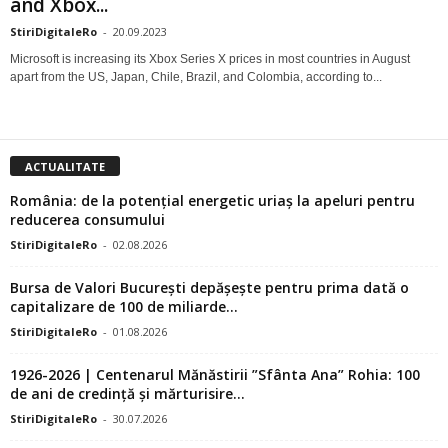
and Xbox...
StiriDigitaleRo
-
20.09.2023
Microsoft is increasing its Xbox Series X prices in most countries in August
apart from the US, Japan, Chile, Brazil, and Colombia, according to...
ACTUALITATE
România: de la potențial energetic uriaș la apeluri pentru
reducerea consumului
StiriDigitaleRo
-
02.08.2026
Bursa de Valori București depășește pentru prima dată o
capitalizare de 100 de miliarde...
StiriDigitaleRo
-
01.08.2026
1926-2026 | Centenarul Mănăstirii ”Sfânta Ana” Rohia: 100
de ani de credință și mărturisire...
StiriDigitaleRo
-
30.07.2026