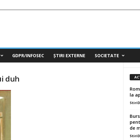
GDPR/INFOSEC
ȘTIRI EXTERNE
SOCIETATE
ui duh
AC
Româ
la a
Stiri
Burs
pent
de mi
Stiri