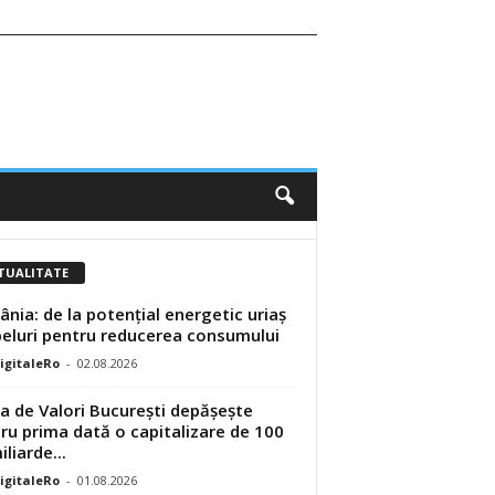
TUALITATE
nia: de la potențial energetic uriaș
peluri pentru reducerea consumului
DigitaleRo
-
02.08.2026
a de Valori București depășește
ru prima dată o capitalizare de 100
liarde...
DigitaleRo
-
01.08.2026