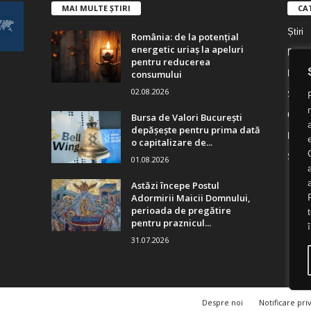
MAI MULTE ȘTIRI
CA
Știri
România: de la potențial
energetic uriaș la apeluri
Digita
pentru reducerea
consumului
Digita
02.08.2026
Socie
Cultu
Bursa de Valori București
depășește pentru prima dată
Religi
o capitalizare de...
Știri 
01.08.2026
Astăzi începe Postul
Adormirii Maicii Domnului,
perioada de pregătire
pentru praznicul...
31.07.2026
Despre noi
Notificare pri