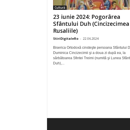
Cultură
23 iunie 2024: Pogorârea
Sfântului Duh (Cincizecimea
Rusaliile)
StiriDigitaleRo
-
22.06.2024
Biserica Ortodoxă cinsteşte persoana Sfântului D
Duminica Cincizecimii şi a doua zi după ea, la
sărbătoarea Sfintei Treimi (numită şi Lunea Sfânt
Duh),...