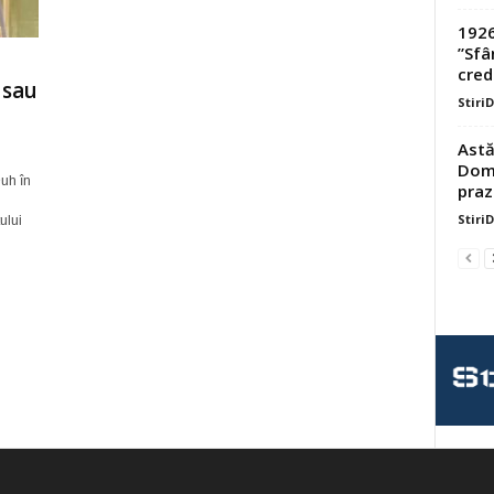
1926
”Sfâ
credi
 sau
Stiri
Astă
Domn
uh în
praz
Stiri
ului