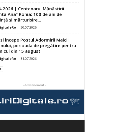
-2026 | Centenarul Mănăstirii
nta Ana” Rohia: 100 de ani de
nță și mărturisire...
DigitaleRo
-
30.07.2026
zi începe Postul Adormirii Maicii
ului, perioada de pregătire pentru
nicul din 15 august
DigitaleRo
-
31.07.2026
- Advertisement -