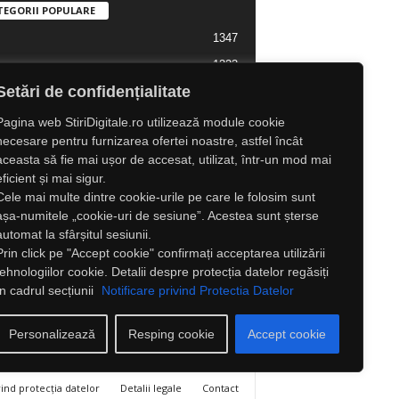
TEGORII POPULARE
1347
1323
l Lifestyle
Setări de confidențialitate
1307
l
1216
tate
Pagina web StiriDigitale.ro utilizează module cookie
necesare pentru furnizarea ofertei noastre, astfel încât
825
ră
aceasta să fie mai ușor de accesat, utilizat, într-un mod mai
547
e
eficient și mai sigur.
Cele mai multe dintre cookie-urile pe care le folosim sunt
525
Externe
așa-numitele „cookie-uri de sesiune”. Acestea sunt șterse
automat la sfârșitul sesiunii.
Prin click pe "Accept cookie" confirmați acceptarea utilizării
tehnologiilor cookie. Detalii despre protecția datelor regăsiți
în cadrul secțiunii
Notificare privind Protectia Datelor
Personalizează
Resping cookie
Accept cookie
vind protecția datelor
Detalii legale
Contact