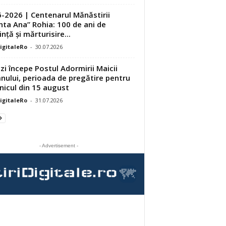
-2026 | Centenarul Mănăstirii
nta Ana” Rohia: 100 de ani de
nță și mărturisire...
DigitaleRo
-
30.07.2026
zi începe Postul Adormirii Maicii
ului, perioada de pregătire pentru
nicul din 15 august
DigitaleRo
-
31.07.2026
- Advertisement -