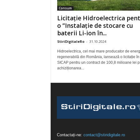
Consum
Licitație Hidroelectrica pen
o ”Instalație de stocare cu
baterii Li-ion în...
StiriDigitaleRo
-
31.10.2024
Hidroelectrica, cel mai mare producator de energ
regenerabilă din România, lansează o licitație în
SICAP pentru un contract de 100,8 milioane lei p
achiziționarea...
Contactați-ne:
contact@stiridigitale.ro