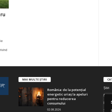
tru
ie
rivind
MAI MULTE ȘTIRI
CA
Știri
România: de la potențial
energetic uriaș la apeluri
Digita
pentru reducerea
consumului
Digita
02.08.2026
Socie