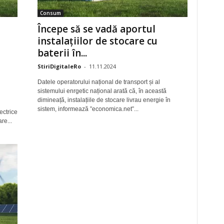
Consum
ă
Începe să se vadă aportul
instalațiilor de stocare cu
baterii în...
StiriDigitaleRo
-
11.11.2024
Datele operatorului național de transport și al
sistemului enrgetic național arată că, în această
dimineață, instalațiile de stocare livrau energie în
sistem, informează ”economica.net”...
ectrice
re...