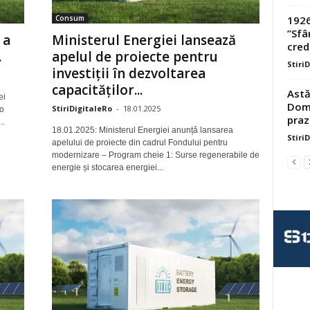
1926
Consum
”Sfâ
 a
Ministerul Energiei lansează
credi
.
apelul de proiecte pentru
Stiri
investiții în dezvoltarea
capacităților...
Astă
ei
Domn
StiriDigitaleRo
-
18.01.2025
 o
praz
..
18.01.2025: Ministerul Energiei anunță lansarea
Stiri
apelului de proiecte din cadrul Fondului pentru
modernizare – Program cheie 1: Surse regenerabile de
energie și stocarea energiei...