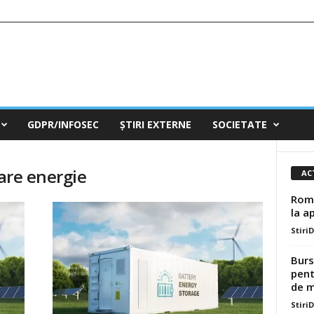
GDPR/INFOSEC
ȘTIRI EXTERNE
SOCIETATE
care energie
AC
Româ
la a
Stiri
Burs
pent
de mi
Stiri