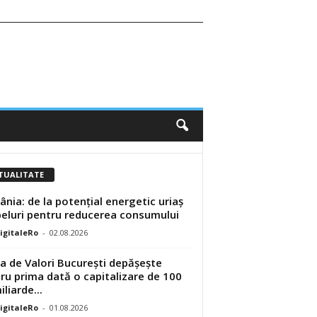
TUALITATE
nia: de la potențial energetic uriaș
peluri pentru reducerea consumului
DigitaleRo
-
02.08.2026
a de Valori București depășește
ru prima dată o capitalizare de 100
liarde...
DigitaleRo
-
01.08.2026