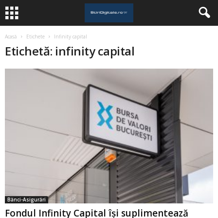
Acasă
Etichete
Infinity capital
Etichetă: infinity capital
Bănci-Asigurări
Fondul Infinity Capital își suplimentează