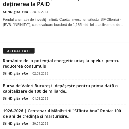
deţinerea la PAID
StiriDigitaleRo
-
28.10.2024
Fondul alternativ de investiţii Infinity Capital Investments(fostul SIF Oltenia) -
(BVB: ”INFINITY”), cu o evaluare bursieră de 1,185 mld. lei la active nete de...
ACTUALITATE
România: de la potențial energetic uriaș la apeluri pentru
reducerea consumului
StiriDigitaleRo
-
02.08.2026
Bursa de Valori București depășește pentru prima dată o
capitalizare de 100 de miliarde...
StiriDigitaleRo
-
01.08.2026
1926-2026 | Centenarul Mănăstirii ”Sfânta Ana” Rohia: 100
de ani de credință și mărturisire...
StiriDigitaleRo
-
30.07.2026