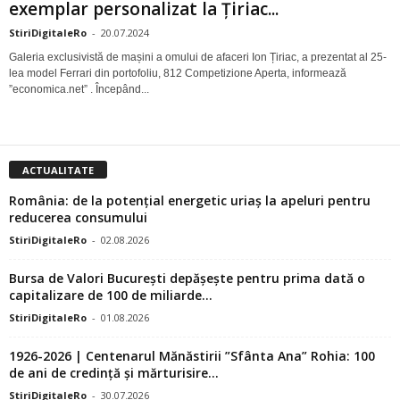
exemplar personalizat la Țiriac...
StiriDigitaleRo
-
20.07.2024
Galeria exclusivistă de mașini a omului de afaceri Ion Țiriac, a prezentat al 25-
lea model Ferrari din portofoliu, 812 Competizione Aperta, informează
”economica.net” . Începând...
ACTUALITATE
România: de la potențial energetic uriaș la apeluri pentru
reducerea consumului
StiriDigitaleRo
-
02.08.2026
Bursa de Valori București depășește pentru prima dată o
capitalizare de 100 de miliarde...
StiriDigitaleRo
-
01.08.2026
1926-2026 | Centenarul Mănăstirii ”Sfânta Ana” Rohia: 100
de ani de credință și mărturisire...
StiriDigitaleRo
-
30.07.2026