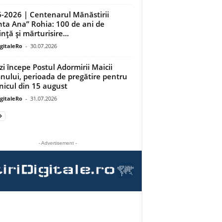
-2026 | Centenarul Mănăstirii
nta Ana” Rohia: 100 de ani de
nță și mărturisire...
igitaleRo
-
30.07.2026
zi începe Postul Adormirii Maicii
ului, perioada de pregătire pentru
nicul din 15 august
igitaleRo
-
31.07.2026
- Advertisement -