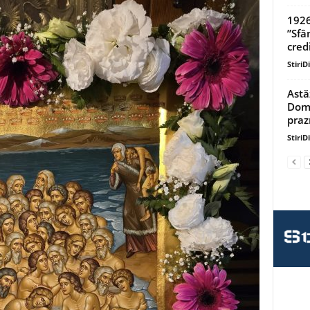
1926
”Sfâ
credi
StiriD
Astă
Domn
praz
StiriD