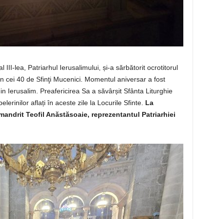
al III-lea, Patriarhul Ierusalimului, și-a sărbătorit ocrotitorul
din cei 40 de Sfinţi Mucenici. Momentul aniversar a fost
din Ierusalim. Preafericirea Sa a săvârșit Sfânta Liturghie
elerinilor aflați în aceste zile la Locurile Sfinte.
La
imandrit Teofil Anăstăsoaie, reprezentantul Patriarhiei