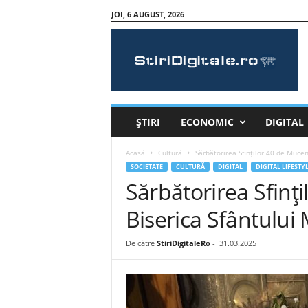
JOI, 6 AUGUST, 2026
S
t
i
r
i
D
i
ȘTIRI
ECONOMIC
DIGITAL
g
i
Acasă
Cultură
Sărbătorirea Sfinților 40 de Mucen
t
SOCIETATE
CULTURĂ
DIGITAL
DIGITAL LIFESTY
a
Sărbătorirea Sfinți
l
e
Biserica Sfântului
.
r
De către
StiriDigitaleRo
-
31.03.2025
o