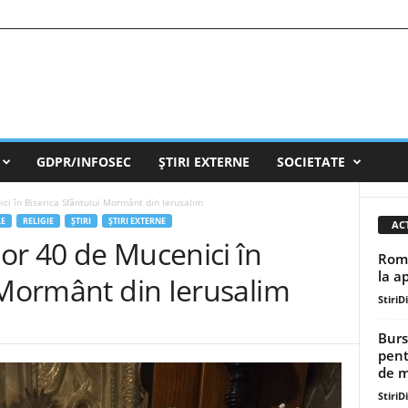
GDPR/INFOSEC
ȘTIRI EXTERNE
SOCIETATE
ici în Biserica Sfântului Mormânt din Ierusalim
LE
RELIGIE
ȘTIRI
ȘTIRI EXTERNE
AC
lor 40 de Mucenici în
Româ
la a
 Mormânt din Ierusalim
StiriD
Burs
pent
de mi
StiriD