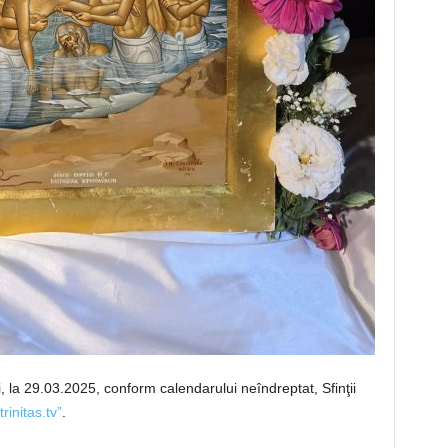
i, la 29.03.2025, conform calendarului neîndreptat, Sfinţii
trinitas.tv”
.