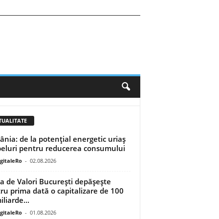
TUALITATE
nia: de la potențial energetic uriaș
peluri pentru reducerea consumului
igitaleRo
-
02.08.2026
a de Valori București depășește
ru prima dată o capitalizare de 100
liarde...
igitaleRo
-
01.08.2026