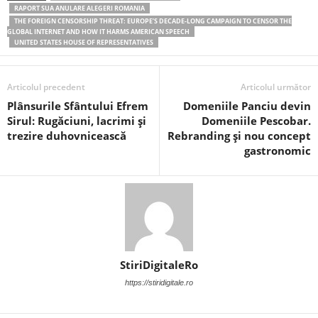
RAPORT SUA ANULARE ALEGERI ROMANIA
THE FOREIGN CENSORSHIP THREAT: EUROPE’S DECADE-LONG CAMPAIGN TO CENSOR THE
GLOBAL INTERNET AND HOW IT HARMS AMERICAN SPEECH
UNITED STATES HOUSE OF REPRESENTATIVES
Articolul precedent
Articolul următor
Plânsurile Sfântului Efrem
Domeniile Panciu devin
Sirul: Rugăciuni, lacrimi și
Domeniile Pescobar.
trezire duhovnicească
Rebranding și nou concept
gastronomic
StiriDigitaleRo
https://stiridigitale.ro