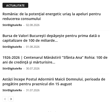
ACTUALITATE
România: de la potențial energetic uriaș la apeluri pentru
reducerea consumului
StiriDigitaleRo
-
02.08.2026
Bursa de Valori București depășește pentru prima dată o
capitalizare de 100 de miliarde...
StiriDigitaleRo
-
01.08.2026
1926-2026 | Centenarul Mănăstirii ”Sfânta Ana” Rohia: 100 de
ani de credință și mărturisire...
StiriDigitaleRo
-
30.07.2026
Astăzi începe Postul Adormirii Maicii Domnului, perioada de
pregătire pentru praznicul din 15 august
StiriDigitaleRo
-
31.07.2026