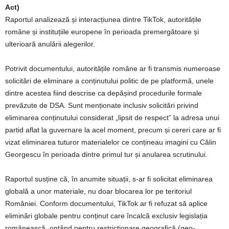
Act)
Raportul analizează și interacțiunea dintre TikTok, autoritățile
române și instituțiile europene în perioada premergătoare și
ulterioară anulării alegerilor.
Potrivit documentului, autoritățile române ar fi transmis numeroase
solicitări de eliminare a conținutului politic de pe platformă, unele
dintre acestea fiind descrise ca depășind procedurile formale
prevăzute de DSA. Sunt menționate inclusiv solicitări privind
eliminarea conținutului considerat „lipsit de respect” la adresa unui
partid aflat la guvernare la acel moment, precum și cereri care ar fi
vizat eliminarea tuturor materialelor ce conțineau imagini cu Călin
Georgescu în perioada dintre primul tur și anularea scrutinului.
Raportul susține că, în anumite situații, s-ar fi solicitat eliminarea
globală a unor materiale, nu doar blocarea lor pe teritoriul
României. Conform documentului, TikTok ar fi refuzat să aplice
eliminări globale pentru conținut care încalcă exclusiv legislația
românească, optând pentru restricționare geografică (geo-