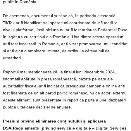
public în România.
De asemenea, documentul susține că, în perioada electorală,
TikTok ar fi identificat trei operațiuni coordonate de influență la
nivelul platformei, însă niciuna nu ar fi fost atribuită Federației Ruse
în legătură cu scrutinul din România. Una dintre aceste operațiuni
ar fi fost localizată în România, ar fi vizat promovarea unui candidat
și ar fi avut o amploare limitată, de ordinul a câteva mii de
urmăritori.
Raportul mai menționează că, la finalul lunii decembrie 2024,
informații apărute în presa românească, bazate pe date ale
autorităților fiscale, ar fi indicat că presupusa campanie online ar fi
fost finanțată de un alt partid politic românesc, nu de actori externi.
Aceste afirmații sunt prezentate în raport ca parte a unei dezbateri
publice ulterioare deciziei de anulare.
Presiuni privind eliminarea conținutului și aplicarea
DSA(Regulamentul privind serviciile digitale – Digital Services