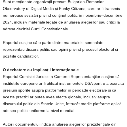
Sunt menționate organizații precum Bulgarian-Romanian
Observatory of Digital Media și Funky Citizens, care ar fi transmis
numeroase sesizări privind conținut politic în noiembrie–decembrie
2024, inclusiv materiale legate de anularea alegerilor sau critici la
adresa deciziei Curții Constituționale.
Raportul susține că o parte dintre materialele semnalate
reprezentau discurs politic sau opinii privind procesul electoral și
pozițiile candidaților.
O dezbatere cu implicații internaționale
Raportul Comisiei Juridice a Camerei Reprezentanților susține că
instituțiile europene ar fi utilizat instrumentele DSA pentru a exercita
presiuni sporite asupra platformelor în perioade electorale și că
aceste practici ar putea avea efecte globale, inclusiv asupra
discursului politic din Statele Unite, întrucât marile platforme aplică
adesea politici uniforme la nivel mondial.
Autorii documentului indică anularea alegerilor prezidențiale din