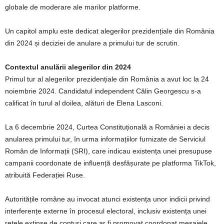
globale de moderare ale marilor platforme.
Un capitol amplu este dedicat alegerilor prezidențiale din România
din 2024 și deciziei de anulare a primului tur de scrutin.
Contextul anulării alegerilor din 2024
Primul tur al alegerilor prezidențiale din România a avut loc la 24
noiembrie 2024. Candidatul independent Călin Georgescu s-a
calificat în turul al doilea, alături de Elena Lasconi.
La 6 decembrie 2024, Curtea Constituțională a României a decis
anularea primului tur, în urma informațiilor furnizate de Serviciul
Român de Informații (SRI), care indicau existența unei presupuse
campanii coordonate de influență desfășurate pe platforma TikTok,
atribuită Federației Ruse.
Autoritățile române au invocat atunci existența unor indicii privind
interferențe externe în procesul electoral, inclusiv existența unei
rețele extinse de conturi care ar fi promovat coordonat mesajele