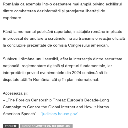
România ca exemplu într-o dezbatere mai amplă privind echilibrul
dintre combaterea dezinformării și protejarea libertății de
exprimare.
Până la momentul publicării raportului, instituțiile române implicate
în procesul de anulare a scrutinului nu au transmis o reacție oficială
la concluziile prezentate de comisia Congresului american.
Subiectul rămâne unul sensibil, aflat la intersecția dintre securitate
națională, reglementare digitală și drepturi fundamentale, iar
interpretările privind evenimentele din 2024 continuă să fie
disputate atât în România, cât și în plan internațional.
Accesează și:
– „The Foreign Censorship Threat: Europe’s Decade-Long
Campaign to Censor the Global Internet and How It Harms
American Speech” –
”judiciary.house.gov”
ETICHETE
HOUSE COMMITTEE ON THE JUDICIARY