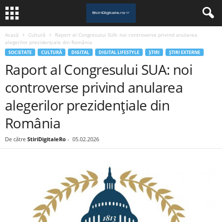
Acasă
Cultură
Raport al Congresului SUA: noi controverse privind anularea
alegerilor prezidențiale din România
SOCIETATE
CULTURĂ
DIGITAL
DIGITAL LIFESTYLE
ȘTIRI
ȘTIRI EXTERNE
Raport al Congresului SUA: noi
controverse privind anularea
alegerilor prezidențiale din
România
De către
StiriDigitaleRo
-
05.02.2026