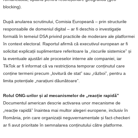
blocking).
După anularea scrutinului, Comisia Europeană – prin structurile
responsabile de domeniul digital – ar fi deschis o investigație
formală în temeiul DSA privind practicile de moderare ale platformei
în context electoral. Raportul afirmă că executivul european ar fi
solicitat explicații suplimentare referitoare la „riscurile sistemice” și
la eventuale ajustări ale proceselor interne ale companiei, iar
TikTok ar fi informat că va restricționa temporar conținutul care
conține termeni precum „lovitură de stat” sau „război”, pentru a
limita potențiale „narațiuni dăunătoare”.
Rolul ONG-urilor și al mecanismelor de „reacție rapidă”
Documentul american descrie activarea unor mecanisme de
„reacție rapidă” înaintea mai multor alegeri europene, inclusiv în
România, prin care organizații neguvernamentale și fact-checkeri
ar fi avut prioritate în semnalarea conținutului către platforme.