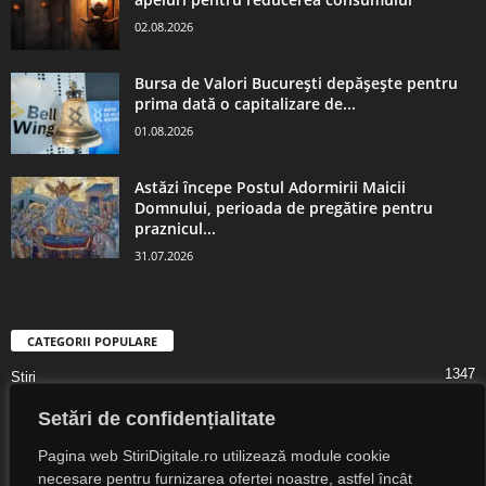
02.08.2026
Bursa de Valori București depășește pentru
prima dată o capitalizare de...
01.08.2026
Astăzi începe Postul Adormirii Maicii
Domnului, perioada de pregătire pentru
praznicul...
31.07.2026
CATEGORII POPULARE
1347
Știri
1323
Digital Lifestyle
Setări de confidențialitate
1307
Digital
Pagina web StiriDigitale.ro utilizează module cookie
1216
Societate
necesare pentru furnizarea ofertei noastre, astfel încât