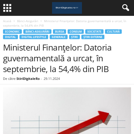
Acasă
Bănci-Asigurări
Ministerul Finanțelor: Datoria guvernamentală a urcat, în
septembrie, la 54,4% din PIB
ECONOMIC
BĂNCI-ASIGURĂRI
BURSA
CONSUM
SOCIETATE
CULTURĂ
DIGITAL
DIGITAL LIFESTYLE
GENERALE
ȘTIRI
ȘTIRI EXTERNE
Ministerul Finanțelor: Datoria
guvernamentală a urcat, în
septembrie, la 54,4% din PIB
De către
StiriDigitaleRo
-
29.11.2024