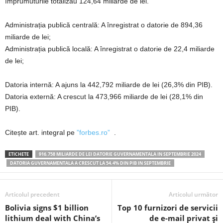
împrumuturile totalizau 124,64 miliarde de lei.
Administrația publică centrală: A înregistrat o datorie de 894,36
miliarde de lei;
Administrația publică locală: A înregistrat o datorie de 22,4 miliarde
de lei;
Datoria internă: A ajuns la 442,792 miliarde de lei (26,3% din PIB).
Datoria externă: A crescut la 473,966 miliarde de lei (28,1% din
PIB).
Citește art. integral pe
”forbes.ro”
.
ETICHETE
916.758 MILIARDE DE LEI DATORIE GUVERNAMENTALA IN SEPTEMBRIE 2024
DATORIA GUVERNAMENTALA A CRESCUT LA 54.4% DIN PIB IN SEPTEMBRIE
Articolul precedent
Articolul următor
Bolivia signs $1 billion
Top 10 furnizori de servicii
lithium deal with China’s
de e-mail privat și