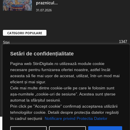
praznicul...
31.07.2026
CATEGORII POPULARE
1347
Știri
1323
Digital Lifestyle
Setări de confidențialitate
1307
Digital
Pagina web StiriDigitale.ro utilizează module cookie
1216
Societate
necesare pentru furnizarea ofertei noastre, astfel încât
aceasta să fie mai ușor de accesat, utilizat, într-un mod mai
825
Cultură
eficient și mai sigur.
547
Religie
Cele mai multe dintre cookie-urile pe care le folosim sunt
așa-numitele „cookie-uri de sesiune”. Acestea sunt șterse
525
Știri Externe
automat la sfârșitul sesiunii.
Prin click pe "Accept cookie" confirmați acceptarea utilizării
tehnologiilor cookie. Detalii despre protecția datelor regăsiți
în cadrul secțiunii
Notificare privind Protectia Datelor
Despre noi
Notificare privind protecția datelor
Detalii legale
Contact