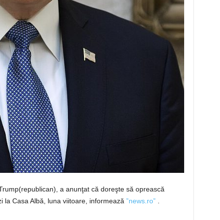
 Trump(republican), a anunţat că doreşte să oprească
 zi la Casa Albă, luna viitoare, informează
”news.ro”
.