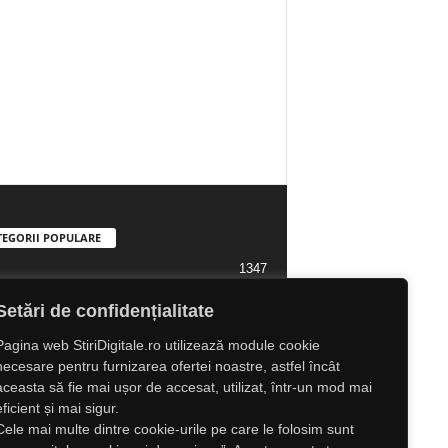
TEGORII POPULARE
1347
1323
l Lifestyle
Setări de confidențialitate
1307
l
Pagina web StiriDigitale.ro utilizează module cookie
1216
tate
necesare pentru furnizarea ofertei noastre, astfel încât
aceasta să fie mai ușor de accesat, utilizat, într-un mod mai
825
ră
eficient și mai sigur.
547
e
Cele mai multe dintre cookie-urile pe care le folosim sunt