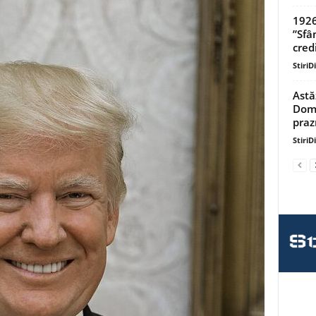
1926
”Sfâ
credi
StiriD
Astă
Domn
praz
StiriD