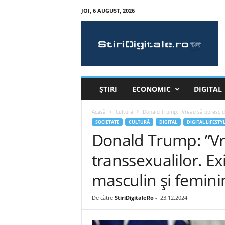
JOI, 6 AUGUST, 2026
S
t
i
r
i
D
i
ȘTIRI
ECONOMIC
DIGITAL
g
i
Acasă
Cultură
Donald Trump: ”Vreau să opresc del
t
SOCIETATE
CULTURĂ
DIGITAL
DIGITAL LIFESTY
a
Donald Trump: ”Vr
l
e
transsexualilor. E
.
r
masculin şi femini
o
De către
StiriDigitaleRo
-
23.12.2024