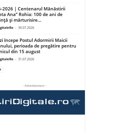
-2026 | Centenarul Mănăstirii
nta Ana” Rohia: 100 de ani de
nță și mărturisire...
igitaleRo
-
30.07.2026
zi începe Postul Adormirii Maicii
ului, perioada de pregătire pentru
nicul din 15 august
igitaleRo
-
31.07.2026
- Advertisement -