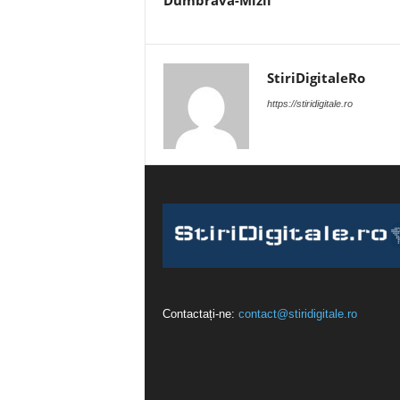
Dumbrava-Mizil
StiriDigitaleRo
https://stiridigitale.ro
Contactați-ne:
contact@stiridigitale.ro