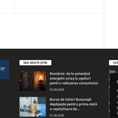
MAI MULTE ȘTIRI
CA
Știri
România: de la potențial
energetic uriaș la apeluri
Digita
pentru reducerea consumului
Digita
02.08.2026
Socie
Bursa de Valori București
Cultu
depășește pentru prima dată
o capitalizare de...
Religi
01.08.2026