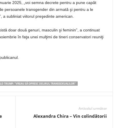
 ianuarie 2025, „voi semna decrete pentru a pune capăt
lude persoanele transgender din armată şi pentru a le
”, a subliniat viitorul preşedinte american.
 există doar două genuri, masculin şi feminin”, a continuat
noiembrie în faţa unei mulţimi de tineri conservatori reuniţi
publicanul.
D TRUMP: ”VREAU SĂ OPRESC DELIRUL TRANSSEXUALILOR”
Articolul următor
e
Alexandra Chira – Vin colindătorii