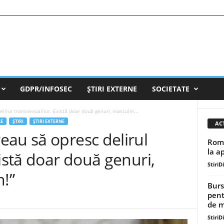
GDPR/INFOSEC
ȘTIRI EXTERNE
SOCIETATE
irul transsexualilor. Există doar două genuri, masculin...
LE
ȘTIRI
ȘTIRI EXTERNE
AC
eau să opresc delirul
Româ
la a
xistă doar două genuri,
StiriD
n!”
Burs
pent
de mi
StiriD