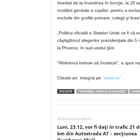
Imediat de la învestirea în funcţie, la 20
mutilării genitale a copiilor, pentru a exc
exclude din şcolile primare, colegii şi licee
„Politica oficială a Statelor Unite va fi că
câştigătorul alegerilor prezidenţiale din 5 
la Phoenix, în sud-vestul ţării.
”Wokismul trebuie să înceteze”, a spus re
Citește art. integral pe
”news.ro”
.
ETICHETE
”WOKISMUL TREBUIE SA INCETEZE”
DONAL
Articolul precedent
Luni, 23.12, vor fi dați în trafic 21 d
km din Autostrada A7 – secțiunea