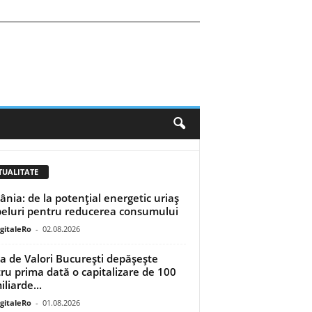
TUALITATE
nia: de la potențial energetic uriaș
peluri pentru reducerea consumului
igitaleRo
-
02.08.2026
a de Valori București depășește
ru prima dată o capitalizare de 100
liarde...
igitaleRo
-
01.08.2026