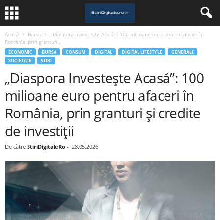
Acasă
Bursa
„Diaspora Investește Acasă”: 100 milioane euro pentru afaceri în
România, prin granturi...
ECONOMIC
BURSA
CONSUM
DIGITAL
DIGITAL LIFESTYLE
GENERALE
SOCIETATE
ȘTIRI
„Diaspora Investește Acasă”: 100
milioane euro pentru afaceri în
România, prin granturi și credite
de investiții
De către
StiriDigitaleRo
-
28.05.2026