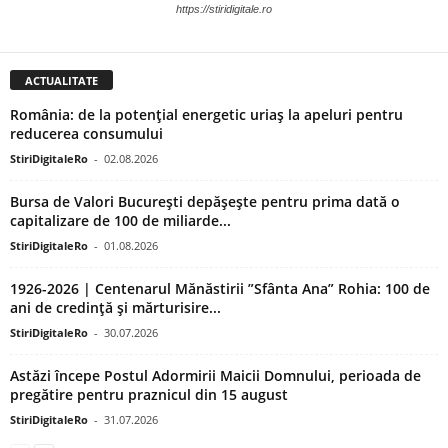
https://stiridigitale.ro
ACTUALITATE
România: de la potențial energetic uriaș la apeluri pentru
reducerea consumului
StiriDigitaleRo
-
02.08.2026
Bursa de Valori București depășește pentru prima dată o
capitalizare de 100 de miliarde...
StiriDigitaleRo
-
01.08.2026
1926-2026 | Centenarul Mănăstirii ”Sfânta Ana” Rohia: 100 de
ani de credință și mărturisire...
StiriDigitaleRo
-
30.07.2026
Astăzi începe Postul Adormirii Maicii Domnului, perioada de
pregătire pentru praznicul din 15 august
StiriDigitaleRo
-
31.07.2026