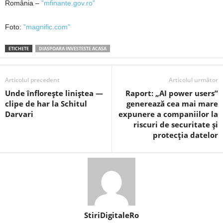
România –
”mfinante.gov.ro”
Foto:
”magnific.com”
ETICHETE
DIASPOARA INVESTESTE ACASA
Articolul precedent
Articolul următor
Unde înflorește liniștea —
Raport: „AI power users”
clipe de har la Schitul
generează cea mai mare
Darvari
expunere a companiilor la
riscuri de securitate și
protecția datelor
StiriDigitaleRo