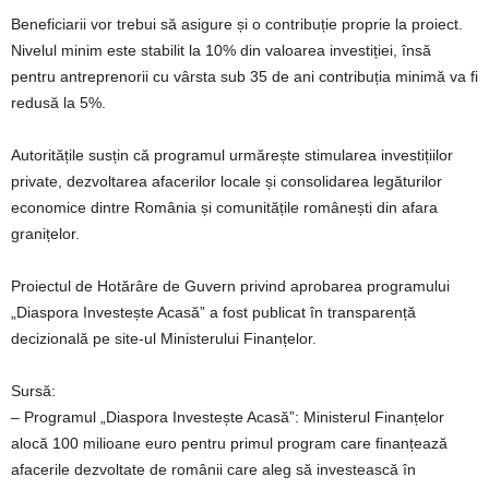
Beneficiarii vor trebui să asigure și o contribuție proprie la proiect.
Nivelul minim este stabilit la 10% din valoarea investiției, însă
pentru antreprenorii cu vârsta sub 35 de ani contribuția minimă va fi
redusă la 5%.
Autoritățile susțin că programul urmărește stimularea investițiilor
private, dezvoltarea afacerilor locale și consolidarea legăturilor
economice dintre România și comunitățile românești din afara
granițelor.
Proiectul de Hotărâre de Guvern privind aprobarea programului
„Diaspora Investește Acasă” a fost publicat în transparență
decizională pe site-ul Ministerului Finanțelor.
Sursă:
– Programul „Diaspora Investește Acasă”: Ministerul Finanțelor
alocă 100 milioane euro pentru primul program care finanțează
afacerile dezvoltate de românii care aleg să investească în