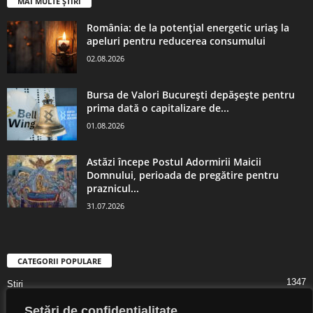
MAI MULTE ȘTIRI
România: de la potențial energetic uriaș la
apeluri pentru reducerea consumului
02.08.2026
Bursa de Valori București depășește pentru
prima dată o capitalizare de...
01.08.2026
Astăzi începe Postul Adormirii Maicii
Domnului, perioada de pregătire pentru
praznicul...
31.07.2026
CATEGORII POPULARE
1347
Știri
1323
Digital Lifestyle
Setări de confidențialitate