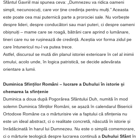
Sfântul Gavriil mai spunea ceva: „Dumnezeu va ridica oameni
simpli, necunoscuți, care vor ține credința pentru mulți.” Aceasta
este poate cea mai puternică parte a prorociei sale. Nu vorbește
despre lideri, despre conducători sau mari puteri, ci despre oameni
obișnuiți – mame care se roagă, bătrâni care aprind o lumânare,
tineri care nu se rușinează de credință. Aceștia vor forma zidul pe
care întunericul nu-l va putea trece.
Astfel, discursul se mută din planul istoriei exterioare în cel al inimii
omului, acolo unde, în logica patristică, se decide adevărata
orientare a lumii.
Duminica Sfinților Români – lucrare a Duhului în istorie și
chemarea la sfințenie
Duminica a doua după Pogorârea Sfântului Duh, numită în mod
solemn Duminica Sfinților Români, se așază în calendarul Bisericii
Ortodoxe Române ca o mărturisire vie a faptului că sfințenia nu
este un ideal abstract, ci o realitate concretă, născută în istorie și
înrădăcinată în harul lui Dumnezeu. Nu este o simplă comemorare,
ci o mărturie teologică despre lucrarea continuă a
Duhului Sfânt
în