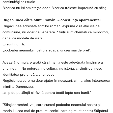
continuități spirituale.
Biserica nu își amintește doar. Biserica trăiește împreună cu sfinții.
Rugăciunea către sfinții români – conștiința apartenenței
Rugăciunea adresată sfinților români exprimă o relație vie de
comuniune, nu doar de venerare. Sfinții sunt chemați ca mijlocitori,
dar și ca modele de viață.
Ei sunt numiți:
„podoaba neamului nostru și roada lui cea mai de preț”.
Această formulare arată că sfințenia este adevărata împlinire a
unui neam. Nu puterea, nu cultura, nu istoria, ci sfinții definesc
identitatea profundă a unui popor.
Rugăciunea cere nu doar ajutor în necazuri, ci mai ales întoarcerea
inimii la Dumnezeu:
„chip de pocăință și râvnă pentru toată fapta cea bună.”
”Sfinților români, voi, care sunteți podoaba neamului nostru și
roada lui cea mai de preț: mucenici, care ați murit pentru Stăpânul