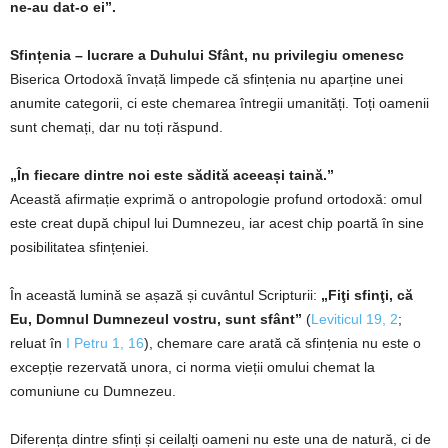
ne-au dat-o ei”.
Sfințenia – lucrare a Duhului Sfânt, nu privilegiu omenesc
Biserica Ortodoxă învață limpede că sfințenia nu aparține unei
anumite categorii, ci este chemarea întregii umanități. Toți oamenii
sunt chemați, dar nu toți răspund.
„În fiecare dintre noi este sădită aceeași taină.”
Această afirmație exprimă o antropologie profund ortodoxă: omul
este creat după chipul lui Dumnezeu, iar acest chip poartă în sine
posibilitatea sfințeniei.
În această lumină se așază și cuvântul Scripturii:
„Fiţi sfinţi, că
Eu, Domnul Dumnezeul vostru, sunt sfânt”
(
Leviticul 19, 2
;
reluat în
I Petru 1, 16
), chemare care arată că sfințenia nu este o
excepție rezervată unora, ci norma vieții omului chemat la
comuniune cu Dumnezeu.
Diferența dintre sfinți și ceilalți oameni nu este una de natură, ci de