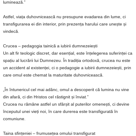
luminează.”
Astfel, viața duhovnicească nu presupune evadarea din lume, ci
transfigurarea ei din interior, prin prezența harului care unește și
vindecă.
Crucea – pedagogia tainică a iubirii dumnezeiești
Un alt fir teologic discret, dar esențial, este înțelegerea suferinței ca
spațiu al lucrării lui Dumnezeu. În tradiția ortodoxă, crucea nu este
un accident al existenței, ci o pedagogie a iubirii dumnezeiești, prin
care omul este chemat la maturitate duhovnicească.
„În întunericul cel mai adânc, omul a descoperit că lumina nu vine
din afară, ci din Hristos cel răstignit și înviat.”
Crucea nu rămâne astfel un sfârșit al puterilor omenești, ci devine
începutul unei vieți noi, în care durerea este transfigurată în
comuniune.
Taina sfințeniei – frumusețea omului transfigurat