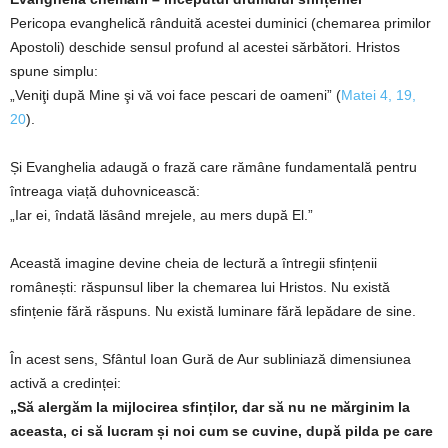
Pericopa evanghelică rânduită acestei duminici (chemarea primilor
Apostoli) deschide sensul profund al acestei sărbători. Hristos
spune simplu:
„Veniţi după Mine şi vă voi face pescari de oameni” (
Matei 4, 19,
20
).
Și Evanghelia adaugă o frază care rămâne fundamentală pentru
întreaga viață duhovnicească:
„Iar ei, îndată lăsând mrejele, au mers după El.”
Această imagine devine cheia de lectură a întregii sfințenii
românești: răspunsul liber la chemarea lui Hristos. Nu există
sfințenie fără răspuns. Nu există luminare fără lepădare de sine.
În acest sens, Sfântul Ioan Gură de Aur subliniază dimensiunea
activă a credinței:
„Să alergăm la mijlocirea sfinților, dar să nu ne mărginim la
aceasta, ci să lucram și noi cum se cuvine, după pilda pe care