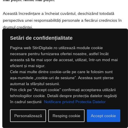
Această încredințare a încheiat cuvântul, deschizând totodată
perspectiva unei responsabilități personale a fiecărui credincios în
drumul credinței.
Setări de confidențialitate
În lumina acestei chemări, viața Bisericii se arată ca un urcuș
continuu, în care fiecare clipă poate deveni început de veșnicie, iar
Pagina web StiriDigitale.ro utilizează module cookie
necesare pentru furnizarea ofertei noastre, astfel încât
fiecare om, acolo unde se află, poate deveni răspuns viu la iubirea
aceasta să fie mai ușor de accesat, utilizat, într-un mod mai
lui Dumnezeu.
eficient și mai sigur.
Cele mai multe dintre cookie-urile pe care le folosim sunt
Accesează și:
așa-numitele „cookie-uri de sesiune”. Acestea sunt șterse
– 30.05.2026: Pr. stareț Zenovie de la Mănăstirea Nechit : ”Roadele
automat la sfârșitul sesiunii.
Duhului în grădina sufletului” – cuvânt de învățătură –
Prin click pe "Accept cookie" confirmați acceptarea utilizării
”stiridigitale.ro”
tehnologiilor cookie. Detalii despre protecția datelor regăsiți
în cadrul secțiunii
Notificare privind Protectia Datelor
– 18.05.2026: ÎPS Pr. Iacov de Mytilene, primit cu aleasă bucurie
de obștea Mănăstirii Nechit –
”stiridigitale.ro”
Personalizează
Resping cookie
Accept cookie
– 17.05.2026: Pr. stareț Zenovie de la Mănăstirea Nechit: „Am
înlocuit rugul aprins al prezenței lui Dumnezeu cu notificările