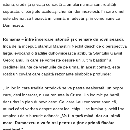
istoria, credința și viața concretă a omului nu mai sunt realități
separate, ci părți ale aceleiași chemări dumnezeiești, în care omul
este chemat să trăiască în lumină, în adevăr și în comuniune cu
Dumnezeu.
România – între încercare istorică și chemare duhovnicească
Încă de la început, starețul Mănăstirii Nechit deschide o perspectivă
largă, evocând o tradiție duhovnicească atribuită Sfântului Gavriil
Georgianul, în care se vorbește despre un „ultim bastion” al
credinței înainte de vremurile de pe urmă. În acest context, este
rostit un cuvânt care capătă rezonanțe simbolice profunde:
„Un loc în care tradiția ortodoxă se va păstra nealterată, un popor
care, deși încercat, nu va renunța la Cruce. Un loc mic pe hartă,
dar uriaș în plan duhovnicesc. Cei care l-au cunoscut spun că,
atunci când vorbea despre acest loc, chipul i se lumina și ochii i se
umpleau de o bucurie adâncă:
„Va fi o țară mică, dar cu inimă
mare. Dumnezeu o va folosi pentru a ține aprinsă flacăra
credinței.
”