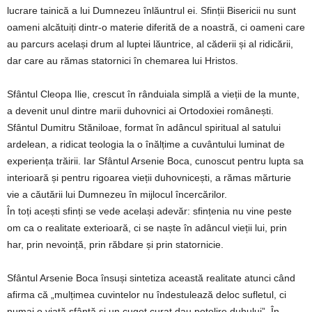
lucrare tainică a lui Dumnezeu înlăuntrul ei. Sfinții Bisericii nu sunt
oameni alcătuiți dintr-o materie diferită de a noastră, ci oameni care
au parcurs același drum al luptei lăuntrice, al căderii și al ridicării,
dar care au rămas statornici în chemarea lui Hristos.
Sfântul Cleopa Ilie, crescut în rânduiala simplă a vieții de la munte,
a devenit unul dintre marii duhovnici ai Ortodoxiei românești.
Sfântul Dumitru Stăniloae, format în adâncul spiritual al satului
ardelean, a ridicat teologia la o înălțime a cuvântului luminat de
experiența trăirii. Iar Sfântul Arsenie Boca, cunoscut pentru lupta sa
interioară și pentru rigoarea vieții duhovnicești, a rămas mărturie
vie a căutării lui Dumnezeu în mijlocul încercărilor.
În toți acești sfinți se vede același adevăr: sfințenia nu vine peste
om ca o realitate exterioară, ci se naște în adâncul vieții lui, prin
har, prin nevoință, prin răbdare și prin statornicie.
Sfântul Arsenie Boca însuși sintetiza această realitate atunci când
afirma că „mulțimea cuvintelor nu îndestulează deloc sufletul, ci
numai o viață sfântă și un cuget curat dau potolire duhului”. În