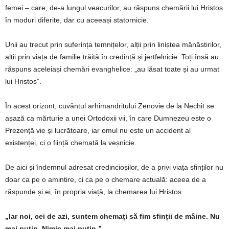
femei – care, de-a lungul veacurilor, au răspuns chemării lui Hristos
în moduri diferite, dar cu aceeași statornicie.
Unii au trecut prin suferința temnițelor, alții prin liniștea mănăstirilor,
alții prin viața de familie trăită în credință și jertfelnicie. Toți însă au
răspuns aceleiași chemări evanghelice: „au lăsat toate și au urmat
lui Hristos”.
În acest orizont, cuvântul arhimandritului Zenovie de la Nechit se
așază ca mărturie a unei Ortodoxii vii, în care Dumnezeu este o
Prezență vie și lucrătoare, iar omul nu este un accident al
existenței, ci o ființă chemată la veșnicie.
De aici și îndemnul adresat credincioșilor, de a privi viața sfinților nu
doar ca pe o amintire, ci ca pe o chemare actuală: aceea de a
răspunde și ei, în propria viață, la chemarea lui Hristos.
„Iar noi, cei de azi, suntem chemați să fim sfinții de mâine. Nu
mai puțin. Nimic mai puțin.”