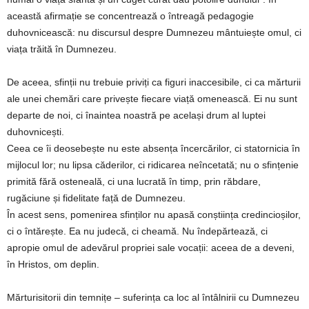
această afirmație se concentrează o întreagă pedagogie
duhovnicească: nu discursul despre Dumnezeu mântuiește omul, ci
viața trăită în Dumnezeu.
De aceea, sfinții nu trebuie priviți ca figuri inaccesibile, ci ca mărturii
ale unei chemări care privește fiecare viață omenească. Ei nu sunt
departe de noi, ci înaintea noastră pe același drum al luptei
duhovnicești.
Ceea ce îi deosebește nu este absența încercărilor, ci statornicia în
mijlocul lor; nu lipsa căderilor, ci ridicarea neîncetată; nu o sfințenie
primită fără osteneală, ci una lucrată în timp, prin răbdare,
rugăciune și fidelitate față de Dumnezeu.
În acest sens, pomenirea sfinților nu apasă conștiința credincioșilor,
ci o întărește. Ea nu judecă, ci cheamă. Nu îndepărtează, ci
apropie omul de adevărul propriei sale vocații: aceea de a deveni,
în Hristos, om deplin.
Mărturisitorii din temnițe – suferința ca loc al întâlnirii cu Dumnezeu