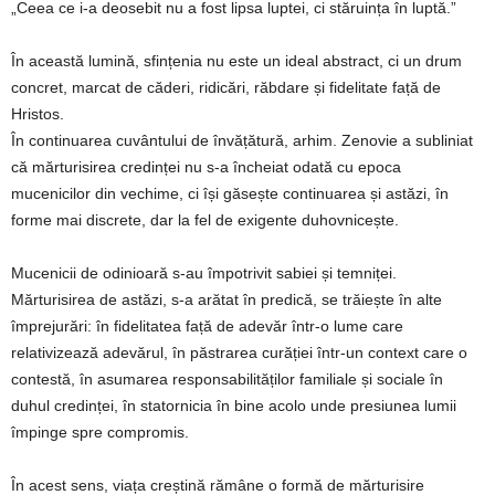
„Ceea ce i-a deosebit nu a fost lipsa luptei, ci stăruința în luptă.”
În această lumină, sfințenia nu este un ideal abstract, ci un drum
concret, marcat de căderi, ridicări, răbdare și fidelitate față de
Hristos.
În continuarea cuvântului de învățătură, arhim. Zenovie a subliniat
că mărturisirea credinței nu s-a încheiat odată cu epoca
mucenicilor din vechime, ci își găsește continuarea și astăzi, în
forme mai discrete, dar la fel de exigente duhovnicește.
Mucenicii de odinioară s-au împotrivit sabiei și temniței.
Mărturisirea de astăzi, s-a arătat în predică, se trăiește în alte
împrejurări: în fidelitatea față de adevăr într-o lume care
relativizează adevărul, în păstrarea curăției într-un context care o
contestă, în asumarea responsabilităților familiale și sociale în
duhul credinței, în statornicia în bine acolo unde presiunea lumii
împinge spre compromis.
În acest sens, viața creștină rămâne o formă de mărturisire