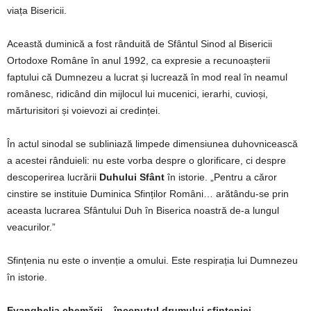
viața Bisericii.
Această duminică a fost rânduită de Sfântul Sinod al Bisericii
Ortodoxe Române în anul 1992, ca expresie a recunoașterii
faptului că Dumnezeu a lucrat și lucrează în mod real în neamul
românesc, ridicând din mijlocul lui mucenici, ierarhi, cuvioși,
mărturisitori și voievozi ai credinței.
În actul sinodal se subliniază limpede dimensiunea duhovnicească
a acestei rânduieli: nu este vorba despre o glorificare, ci despre
descoperirea lucrării
Duhului Sfânt
în istorie. „Pentru a căror
cinstire se instituie Duminica Sfinților Români… arătându-se prin
aceasta lucrarea Sfântului Duh în Biserica noastră de-a lungul
veacurilor.”
Sfințenia nu este o invenție a omului. Este respirația lui Dumnezeu
în istorie.
Evanghelia chemării – începutul drumului sfințeniei