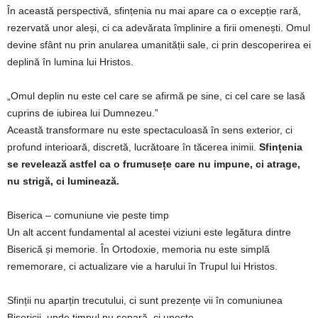
În această perspectivă, sfințenia nu mai apare ca o excepție rară,
rezervată unor aleși, ci ca adevărata împlinire a firii omenești. Omul
devine sfânt nu prin anularea umanității sale, ci prin descoperirea ei
deplină în lumina lui Hristos.
„Omul deplin nu este cel care se afirmă pe sine, ci cel care se lasă
cuprins de iubirea lui Dumnezeu.”
Această transformare nu este spectaculoasă în sens exterior, ci
profund interioară, discretă, lucrătoare în tăcerea inimii.
Sfințenia
se revelează astfel ca o frumusețe care nu impune, ci atrage,
nu strigă, ci luminează.
Biserica – comuniune vie peste timp
Un alt accent fundamental al acestei viziuni este legătura dintre
Biserică și memorie. În Ortodoxie, memoria nu este simplă
rememorare, ci actualizare vie a harului în Trupul lui Hristos.
Sfinții nu aparțin trecutului, ci sunt prezențe vii în comuniunea
Bisericii, unde timpul nu separă, ci unește.