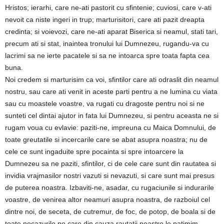
Hristos; ierarhi, care ne-ati pastorit cu sfintenie; cuviosi, care v-ati
nevoit ca niste ingeri in trup; marturisitori, care ati pazit dreapta
credinta; si voievozi, care ne-ati aparat Biserica si neamul, stati tari,
precum ati si stat, inaintea tronului lui Dumnezeu, rugandu-va cu
lacrimi sa ne ierte pacatele si sa ne intoarca spre toata fapta cea
buna.
Noi credem si marturisim ca voi, sfintilor care ati odraslit din neamul
nostru, sau care ati venit in aceste parti pentru a ne lumina cu viata
sau cu moastele voastre, va rugati cu dragoste pentru noi si ne
sunteti cel dintai ajutor in fata lui Dumnezeu, si pentru aceasta ne si
rugam voua cu evlavie: paziti-ne, impreuna cu Maica Domnului, de
toate greutatile si incercarile care se abat asupra noastra; nu de
cele ce sunt ingaduite spre pocainta si spre intoarcere la
Dumnezeu sa ne paziti, sfintilor, ci de cele care sunt din rautatea si
invidia vrajmasilor nostri vazuti si nevazuti, si care sunt mai presus
de puterea noastra. Izbaviti-ne, asadar, cu rugaciunile si indurarile
voastre, de venirea altor neamuri asupra noastra, de razboiul cel
dintre noi, de seceta, de cutremur, de foc, de potop, de boala si de
toate necazurile pe care din cauza rautatii noastre le patimim.