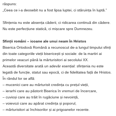
răspuns:
„Ceea ce i-a deosebit nu a fost lipsa luptei, ci stăruința în luptă.”
Sfințenia nu este absența căderii, ci ridicarea continuă din cădere.
Nu este perfecțiune statică, ci mișcare spre Dumnezeu.
Sfinții români – icoane ale unui neam în Hristos
Biserica Ortodoxă Română a recunoscut de-a lungul timpului sfinți
din toate categoriile vieții bisericești și sociale: de la martiri ai
primelor veacuri până la mărturisitori ai secolului XX.
Această diversitate arată un adevăr esențial: sfințenia nu este
legată de funcție, statut sau epocă, ci de fidelitatea față de Hristos.
În rândul lor se află:
– mucenici care au mărturisit credința cu prețul vieții,
– ierarhi care au păstorit Biserica în vremuri de încercare,
– cuvioși care au trăit în rugăciune și nevoință,
– voievozi care au apărat credința și poporul,
– mărturisitori ai închisorilor și ai prigoanelor recente.