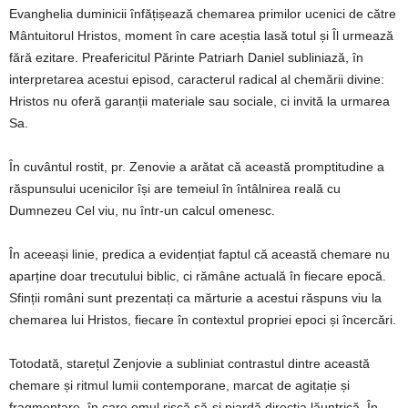
Evanghelia duminicii înfățișează chemarea primilor ucenici de către
Mântuitorul Hristos, moment în care aceștia lasă totul și Îl urmează
fără ezitare. Preafericitul Părinte Patriarh Daniel subliniază, în
interpretarea acestui episod, caracterul radical al chemării divine:
Hristos nu oferă garanții materiale sau sociale, ci invită la urmarea
Sa.
În cuvântul rostit, pr. Zenovie a arătat că această promptitudine a
răspunsului ucenicilor își are temeiul în întâlnirea reală cu
Dumnezeu Cel viu, nu într-un calcul omenesc.
În aceeași linie, predica a evidențiat faptul că această chemare nu
aparține doar trecutului biblic, ci rămâne actuală în fiecare epocă.
Sfinții români sunt prezentați ca mărturie a acestui răspuns viu la
chemarea lui Hristos, fiecare în contextul propriei epoci și încercări.
Totodată, starețul Zenjovie a subliniat contrastul dintre această
chemare și ritmul lumii contemporane, marcat de agitație și
fragmentare, în care omul riscă să-și piardă direcția lăuntrică. În