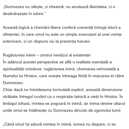
„Dumnezeu nu silește, ci cheamă; nu anulează libertatea, ci o
desăvârșește în iubire.”
Această logică a chemării libere conferă coerență întregii istorii a
sfințeniei, în care omul nu este un simplu executant al unei voințe
exterioare, ci un răspuns viu la prezența harului.
Rugăciunea inimii – centrul nevăzut al existenței
În adâncul acestei perspective se află o realitate esențială a
spiritualității ortodoxe: rugăciunea inimii, chemarea neîncetată a
Numelui lui Hristos, care unește întreaga ființă în mișcarea ei către
Dumnezeu.
Chiar dacă nu întotdeauna formulată explicit, această dimensiune
străbate întregul cuvânt ca o respirație tainică a vieții în Hristos. În
limbajul isihast, mintea se pogoară în inimă, iar inima devine altarul
unde omul se întâlnește cu Dumnezeu dincolo de zgomotul lumii.
„Când omul își adună mintea în inimă, lumea nu dispare, ci se