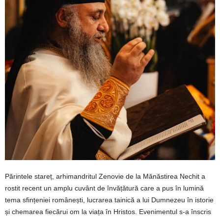
Părintele stareț, arhimandritul Zenovie de la Mănăstirea Nechit a
rostit recent un amplu cuvânt de învățătură care a pus în lumină
tema sfințeniei românești, lucrarea tainică a lui Dumnezeu în istorie
și chemarea fiecărui om la viața în Hristos. Evenimentul s-a înscris