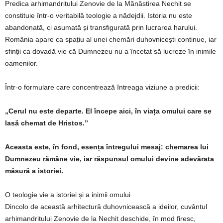
Predica arhimandritului Zenovie de la Mănăstirea Nechit se
constituie într-o veritabilă teologie a nădejdii. Istoria nu este
abandonată, ci asumată și transfigurată prin lucrarea harului.
România apare ca spațiu al unei chemări duhovnicești continue, iar
sfinții ca dovadă vie că Dumnezeu nu a încetat să lucreze în inimile
oamenilor.
Într-o formulare care concentrează întreaga viziune a predicii:
„Cerul nu este departe. El începe aici, în viața omului care se
lasă chemat de Hristos.”
Aceasta este, în fond, esența întregului mesaj: chemarea lui
Dumnezeu rămâne vie, iar răspunsul omului devine adevărata
măsură a istoriei.
O teologie vie a istoriei și a inimii omului
Dincolo de această arhitectură duhovnicească a ideilor, cuvântul
arhimandritului Zenovie de la Nechit deschide, în mod firesc,