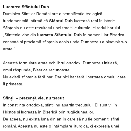
Lucrarea Sfântului Duh
Duminica Sfinților Români are o semnificație teologică
fundamentală: afirmă că
Sfântul Duh
lucrează real în istorie.
Sfințenia nu este rezultatul unei tradiții culturale, ci rodul harului.
„Sfințenia vine din
lucrarea Sfântului Duh
în oameni, iar Biserica
constată și proclamă sfințenia acolo unde Dumnezeu a binevoit s-o
arate.”
Această formulare arată echilibrul ortodox: Dumnezeu inițiază,
omul răspunde, Biserica recunoaște.
Nu există sfințenie fără har. Dar nici har fără libertatea omului care
îl primește.
Sfinții – prezență vie, nu trecut
În conștiința ortodoxă, sfinții nu aparțin trecutului. Ei sunt vii în
Hristos și lucrează în Biserică prin rugăciunea lor.
De aceea, nu există lună din an în care să nu fie pomeniți sfinți
români. Aceasta nu este o întâmplare liturgică, ci expresia unei