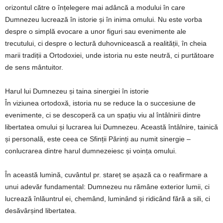
orizontul către o înțelegere mai adâncă a modului în care
Dumnezeu lucrează în istorie și în inima omului. Nu este vorba
despre o simplă evocare a unor figuri sau evenimente ale
trecutului, ci despre o lectură duhovnicească a realității, în cheia
marii tradiții a Ortodoxiei, unde istoria nu este neutră, ci purtătoare
de sens mântuitor.
Harul lui Dumnezeu și taina sinergiei în istorie
În viziunea ortodoxă, istoria nu se reduce la o succesiune de
evenimente, ci se descoperă ca un spațiu viu al întâlnirii dintre
libertatea omului și lucrarea lui Dumnezeu. Această întâlnire, tainică
și personală, este ceea ce Sfinții Părinți au numit sinergie –
conlucrarea dintre harul dumnezeiesc și voința omului.
În această lumină, cuvântul pr. stareț se așază ca o reafirmare a
unui adevăr fundamental: Dumnezeu nu rămâne exterior lumii, ci
lucrează înlăuntrul ei, chemând, luminând și ridicând fără a sili, ci
desăvârșind libertatea.