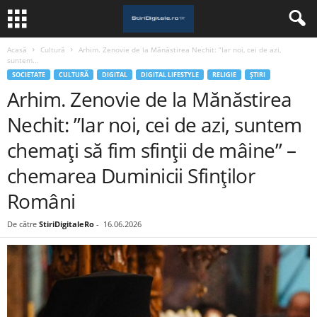
Acasă
Cultură
Arhim. Zenovie de la Mănăstirea Nechit: ”Iar noi, cei de azi,
suntem...
SOCIETATE
CULTURĂ
DIGITAL
DIGITAL LIFESTYLE
RELIGIE
ȘTIRI
Arhim. Zenovie de la Mănăstirea
Nechit: ”Iar noi, cei de azi, suntem
chemați să fim sfinții de mâine” –
chemarea Duminicii Sfinților
Români
De către
StiriDigitaleRo
-
16.06.2026