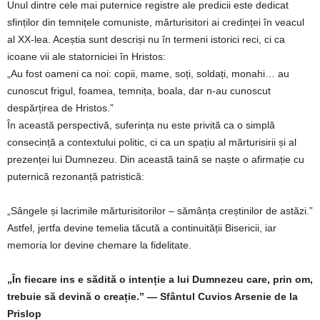
Unul dintre cele mai puternice registre ale predicii este dedicat
sfinților din temnițele comuniste, mărturisitori ai credinței în veacul
al XX-lea. Aceștia sunt descriși nu în termeni istorici reci, ci ca
icoane vii ale statorniciei în Hristos:
„Au fost oameni ca noi: copii, mame, soți, soldați, monahi… au
cunoscut frigul, foamea, temnița, boala, dar n-au cunoscut
despărțirea de Hristos.”
În această perspectivă, suferința nu este privită ca o simplă
consecință a contextului politic, ci ca un spațiu al mărturisirii și al
prezenței lui Dumnezeu. Din această taină se naște o afirmație cu
puternică rezonanță patristică:
„Sângele și lacrimile mărturisitorilor – sămânța creștinilor de astăzi.”
Astfel, jertfa devine temelia tăcută a continuității Bisericii, iar
memoria lor devine chemare la fidelitate.
„În fiecare ins e sădită o intenție a lui Dumnezeu care, prin om,
trebuie să devină o creație.” — Sfântul Cuvios Arsenie de la
Prislop