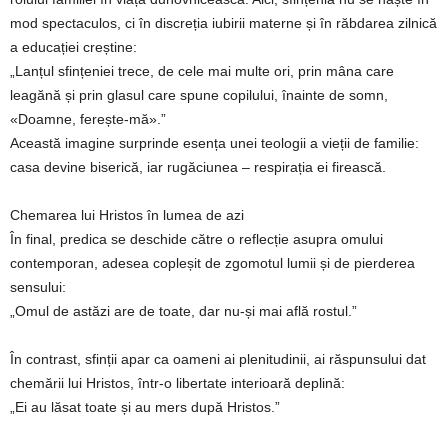
mod spectaculos, ci în discreția iubirii materne și în răbdarea zilnică
a educației creștine:
„Lanțul sfințeniei trece, de cele mai multe ori, prin mâna care
leagănă și prin glasul care spune copilului, înainte de somn,
«Doamne, ferește-mă».”
Această imagine surprinde esența unei teologii a vieții de familie:
casa devine biserică, iar rugăciunea – respirația ei firească.
Chemarea lui Hristos în lumea de azi
În final, predica se deschide către o reflecție asupra omului
contemporan, adesea copleșit de zgomotul lumii și de pierderea
sensului:
„Omul de astăzi are de toate, dar nu-și mai află rostul.”
În contrast, sfinții apar ca oameni ai plenitudinii, ai răspunsului dat
chemării lui Hristos, într-o libertate interioară deplină:
„Ei au lăsat toate și au mers după Hristos.”