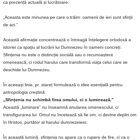
ca prezență actuală și lucrătoare:
„Aceasta este minunea pe care o trăim: oamenii de ieri sunt sfinții
de azi.”
Această afirmație concentrează o întreagă înțelegere ortodoxă a
istoriei ca spațiu al lucrării lui Dumnezeu în oameni concreți.
Sfințenia nu este o distincție socială sau o recunoaștere
omenească, ci rodul harului care transformă viața celui care se
deschide lui Dumnezeu.
În aceeași linie, pr. stareț formulează o idee esențială pentru
antropologia creștină:
„Sfințenia nu schimbă firea omului, ci o luminează.”
Această „luminare” nu înseamnă anularea omenescului, ci
transfigurarea lui. Omul nu încetează să fie om, ci devine deplin om
în Hristos, purtător al harului dumnezeiesc.
În această lumină, sfințenia nu apare ca o rupere de fire, ci ca o