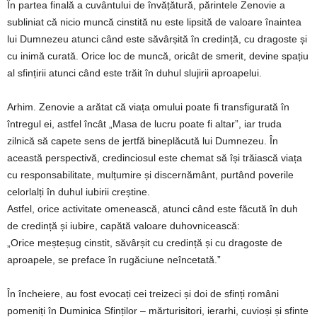
În partea finală a cuvântului de învățătură, părintele Zenovie a
subliniat că nicio muncă cinstită nu este lipsită de valoare înaintea
lui Dumnezeu atunci când este săvârșită în credință, cu dragoste și
cu inimă curată. Orice loc de muncă, oricât de smerit, devine spațiu
al sfințirii atunci când este trăit în duhul slujirii aproapelui.
Arhim. Zenovie a arătat că viața omului poate fi transfigurată în
întregul ei, astfel încât „Masa de lucru poate fi altar”, iar truda
zilnică să capete sens de jertfă bineplăcută lui Dumnezeu. În
această perspectivă, credinciosul este chemat să își trăiască viața
cu responsabilitate, mulțumire și discernământ, purtând poverile
celorlalți în duhul iubirii creștine.
Astfel, orice activitate omenească, atunci când este făcută în duh
de credință și iubire, capătă valoare duhovnicească:
„Orice meșteșug cinstit, săvârșit cu credință și cu dragoste de
aproapele, se preface în rugăciune neîncetată.”
În încheiere, au fost evocați cei treizeci și doi de sfinți români
pomeniți în Duminica Sfinților – mărturisitori, ierarhi, cuvioși și sfinte