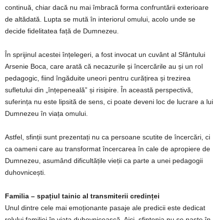
continuă, chiar dacă nu mai îmbracă forma confruntării exterioare
de altădată. Lupta se mută în interiorul omului, acolo unde se
decide fidelitatea față de Dumnezeu.
În sprijinul acestei înțelegeri, a fost invocat un cuvânt al Sfântului
Arsenie Boca, care arată că necazurile și încercările au și un rol
pedagogic, fiind îngăduite uneori pentru curățirea și trezirea
sufletului din „înțepeneală” și risipire. În această perspectivă,
suferința nu este lipsită de sens, ci poate deveni loc de lucrare a lui
Dumnezeu în viața omului.
Astfel, sfinții sunt prezentați nu ca persoane scutite de încercări, ci
ca oameni care au transformat încercarea în cale de apropiere de
Dumnezeu, asumând dificultățile vieții ca parte a unei pedagogii
duhovnicești.
Familia – spațiul tainic al transmiterii credinței
Unul dintre cele mai emoționante pasaje ale predicii este dedicat
rolului familiei în viața duhovnicească. Aici, sfințenia nu se naște în