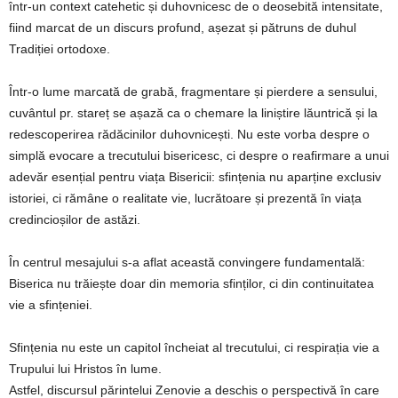
într-un context catehetic și duhovnicesc de o deosebită intensitate,
fiind marcat de un discurs profund, așezat și pătruns de duhul
Tradiției ortodoxe.
Într-o lume marcată de grabă, fragmentare și pierdere a sensului,
cuvântul pr. stareț se așază ca o chemare la liniștire lăuntrică și la
redescoperirea rădăcinilor duhovnicești. Nu este vorba despre o
simplă evocare a trecutului bisericesc, ci despre o reafirmare a unui
adevăr esențial pentru viața Bisericii: sfințenia nu aparține exclusiv
istoriei, ci rămâne o realitate vie, lucrătoare și prezentă în viața
credincioșilor de astăzi.
În centrul mesajului s-a aflat această convingere fundamentală:
Biserica nu trăiește doar din memoria sfinților, ci din continuitatea
vie a sfințeniei.
Sfințenia nu este un capitol încheiat al trecutului, ci respirația vie a
Trupului lui Hristos în lume.
Astfel, discursul părintelui Zenovie a deschis o perspectivă în care