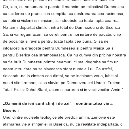
Ca, iata, cu nenumarate pacate Il mahnim pe milostivul Dumnezeu:
cu uciderea de prunci cea cumplita, cu desfranarea cea rusinoasa,
cu hotii si viclenii si minciuni, si indeobste cu toata fapta cea rea.
Ne-am indepartat sfintilor, intru totul de Dumnezeu si de Biserica
Sa, si va rugam acum sa cereti pentru noi iertare de pacate, chip
de pocainta si ravna pentru toata fapta cea buna. Si sa ne
intoarceti la dragoste pentru Dumnezeu si pentru Maica Sa si
pentru Biserica cea stramoseasca. Ca nu cumva din pricina noastra
sa fie hulit Dumnezeu printre neamuri, ci mai degraba sa fim un
neam intru care sa se slaveasca sfant numele Lui. Ca astfel,
ridicandu-ne la cinstea cea dintai, sa ne inchinam voua, iubiti ai
nostri sfinti romani, si sa slavim pe Dumnezeu cel Unul in Treime,
Tatal, Fiul si Duhul Sfant, acum si pururea si in vecii vecilor. Amin.”
„Oamenii de ieri sunt sfinții de azi” – continuitatea vie a
Bisericii
Unul dintre nucleele teologice ale predicii arhim. Zenovie este
afirmarea vie a sfințeniei în Biserică, nu ca realitate îndepărtată, ci