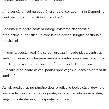
„În Biserică, timpul nu separă, ci unește; cei adormiți în Domnul nu
sunt absenți, ci prezenți în lumina Lui.”
Această înțelegere conferă întregii existențe bisericești o
profunzime euharistică, în care istoria devine liturghie continuă a
Împărăției.
În lumina acestor realități, se conturează limpede ideea centrală:
viața omului este o chemare neîncetată între timp și veșnicie, între
fragilitatea existenței și plinătatea Împărăției lui Dumnezeu.
„Fiecare clipă poate deveni poartă spre veșnicie, dacă este trăită în
lumină.”
Astfel, predica pr. nu rămâne doar o reflecție teologică, ci devine o
invitație la o existență transfigurată, în care credința nu este idee, ci
viață, nu este discurs, ci respirație lăuntrică.