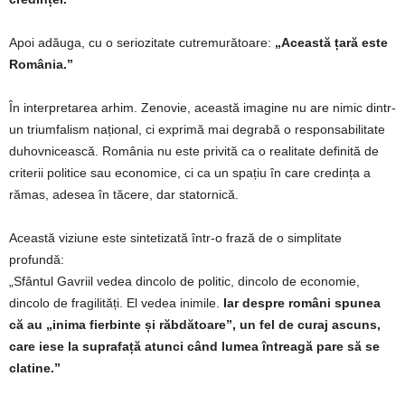
Apoi adăuga, cu o seriozitate cutremurătoare:
„Această țară este
România.”
În interpretarea arhim. Zenovie, această imagine nu are nimic dintr-
un triumfalism național, ci exprimă mai degrabă o responsabilitate
duhovnicească. România nu este privită ca o realitate definită de
criterii politice sau economice, ci ca un spațiu în care credința a
rămas, adesea în tăcere, dar statornică.
Această viziune este sintetizată într-o frază de o simplitate
profundă:
„Sfântul Gavriil vedea dincolo de politic, dincolo de economie,
dincolo de fragilități. El vedea inimile.
Iar despre români spunea
că au „inima fierbinte și răbdătoare”, un fel de curaj ascuns,
care iese la suprafață atunci când lumea întreagă pare să se
clatine.”