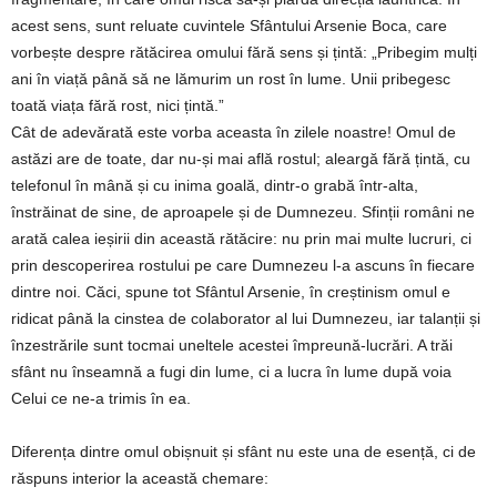
acest sens, sunt reluate cuvintele Sfântului Arsenie Boca, care
vorbește despre rătăcirea omului fără sens și țintă: „Pribegim mulți
ani în viață până să ne lămurim un rost în lume. Unii pribegesc
toată viața fără rost, nici țintă.”
Cât de adevărată este vorba aceasta în zilele noastre! Omul de
astăzi are de toate, dar nu-și mai află rostul; aleargă fără țintă, cu
telefonul în mână și cu inima goală, dintr-o grabă într-alta,
înstrăinat de sine, de aproapele și de Dumnezeu. Sfinții români ne
arată calea ieșirii din această rătăcire: nu prin mai multe lucruri, ci
prin descoperirea rostului pe care Dumnezeu l-a ascuns în fiecare
dintre noi. Căci, spune tot Sfântul Arsenie, în creștinism omul e
ridicat până la cinstea de colaborator al lui Dumnezeu, iar talanții și
înzestrările sunt tocmai uneltele acestei împreună-lucrări. A trăi
sfânt nu înseamnă a fugi din lume, ci a lucra în lume după voia
Celui ce ne-a trimis în ea.
Diferența dintre omul obișnuit și sfânt nu este una de esență, ci de
răspuns interior la această chemare: