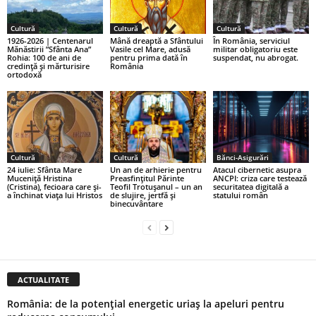
Cultură
Cultură
Cultură
1926-2026 | Centenarul
Mână dreaptă a Sfântului
În România, serviciul
Mănăstirii ”Sfânta Ana”
Vasile cel Mare, adusă
militar obligatoriu este
Rohia: 100 de ani de
pentru prima dată în
suspendat, nu abrogat.
credință și mărturisire
România
ortodoxă
Cultură
Cultură
Bănci-Asigurări
24 iulie: Sfânta Mare
Un an de arhierie pentru
Atacul cibernetic asupra
Muceniță Hristina
Preasfințitul Părinte
ANCPI: criza care testează
(Cristina), fecioara care și-
Teofil Trotușanul – un an
securitatea digitală a
a închinat viața lui Hristos
de slujire, jertfă și
statului român
binecuvântare
ACTUALITATE
România: de la potențial energetic uriaș la apeluri pentru