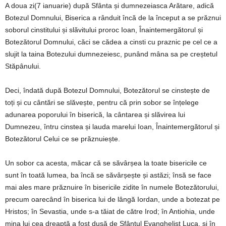
A doua zi(7 ianuarie) după Sfânta și dumnezeiasca Arătare, adică
Botezul Domnului, Biserica a rânduit încă de la început a se prăznui
soborul cinstitului și slăvitului proroc Ioan, Înaintemergătorul și
Botezătorul Domnului, căci se cădea a cinsti cu praznic pe cel ce a
slujit la taina Botezului dumnezeiesc, punând mâna sa pe creștetul
Stăpânului.
Deci, îndată după Botezul Domnului, Botezătorul se cinstește de
toți și cu cântări se slăvește, pentru că prin sobor se înțelege
adunarea poporului în biserică, la cântarea și slăvirea lui
Dumnezeu, întru cinstea și lauda marelui Ioan, Înaintemergătorul și
Botezătorul Celui ce se prăznuiește.
Un sobor ca acesta, măcar că se săvârșea la toate bisericile ce
sunt în toată lumea, ba încă se săvârșește și astăzi; însă se face
mai ales mare prăznuire în bisericile zidite în numele Botezătorului,
precum oarecând în biserica lui de lângă Iordan, unde a botezat pe
Hristos; în Sevastia, unde s-a tăiat de către Irod; în Antiohia, unde
mina lui cea dreaptă a fost dusă de Sfântul Evanghelist Luca, și în