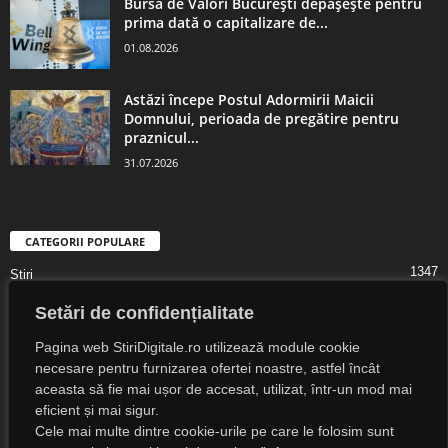
Bursa de Valori București depășește pentru
prima dată o capitalizare de...
01.08.2026
Astăzi începe Postul Adormirii Maicii
Domnului, perioada de pregătire pentru
praznicul...
31.07.2026
CATEGORII POPULARE
1347
Știri
1323
Digital Lifestyle
Setări de confidențialitate
1307
Digital
Pagina web StiriDigitale.ro utilizează module cookie
1216
Societate
necesare pentru furnizarea ofertei noastre, astfel încât
aceasta să fie mai ușor de accesat, utilizat, într-un mod mai
825
Cultură
eficient și mai sigur.
547
Religie
Cele mai multe dintre cookie-urile pe care le folosim sunt