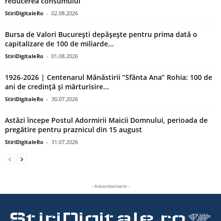
reducerea consumului
StiriDigitaleRo
-
02.08.2026
Bursa de Valori București depășește pentru prima dată o
capitalizare de 100 de miliarde...
StiriDigitaleRo
-
01.08.2026
1926-2026 | Centenarul Mănăstirii ”Sfânta Ana” Rohia: 100 de
ani de credință și mărturisire...
StiriDigitaleRo
-
30.07.2026
Astăzi începe Postul Adormirii Maicii Domnului, perioada de
pregătire pentru praznicul din 15 august
StiriDigitaleRo
-
31.07.2026
- Advertisement -