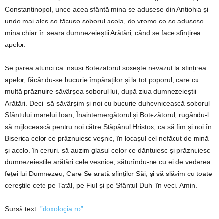
Constantinopol, unde acea sfântă mina se adusese din Antiohia și
unde mai ales se făcuse soborul acela, de vreme ce se adusese
mina chiar în seara dumnezeieștii Arătări, când se face sfințirea
apelor.
Se părea atunci că însuși Botezătorul sosește nevăzut la sfințirea
apelor, făcându-se bucurie împăraților și la tot poporul, care cu
multă prăznuire săvârșea soborul lui, după ziua dumnezeieștii
Arătări. Deci, să săvârșim și noi cu bucurie duhovnicească soborul
Sfântului marelui Ioan, Înaintemergătorul și Botezătorul, rugându-l
să mijlocească pentru noi către Stăpânul Hristos, ca să fim și noi în
Biserica celor ce prăznuiesc veșnic, în locașul cel nefăcut de mină
și acolo, în ceruri, să auzim glasul celor ce dănțuiesc și prăznuiesc
dumnezeieștile arătări cele veșnice, săturîndu-ne cu ei de vederea
feței lui Dumnezeu, Care Se arată sfinților Săi; și să slăvim cu toate
cereștile cete pe Tatăl, pe Fiul și pe Sfântul Duh, în veci. Amin.
Sursă text:
”doxologia.ro”