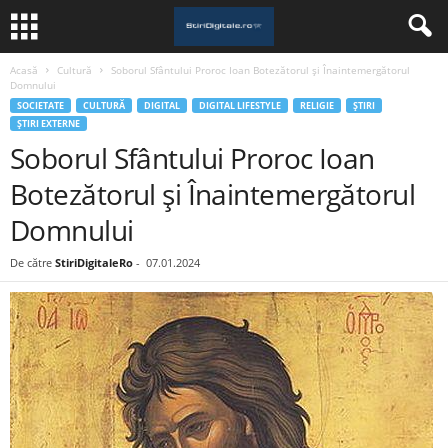
Acasă
Cultură
Soborul Sfântului Proroc Ioan Botezătorul și Înaintemergătorul
Domnului
SOCIETATE
CULTURĂ
DIGITAL
DIGITAL LIFESTYLE
RELIGIE
ȘTIRI
ȘTIRI EXTERNE
Soborul Sfântului Proroc Ioan
Botezătorul și Înaintemergătorul
Domnului
De către
StiriDigitaleRo
-
07.01.2024