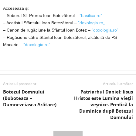
Accesează și:
– Soborul Sf. Proroc Ioan Botezătorul –
”basilica.ro”
– Acatistul Sfântului Ioan Botezătorul –
”doxologia.ro„
– Canon de rugăciune la Sfântul Ioan Botez –
”doxologia.ro”
– Rugăciune către Sfântul Ioan Botezătorul, alcătuită de PS
Macarie –
”doxologia.ro”
Articolul precedent
Articolul următor
Botezul Domnului
Patriarhul Daniel: Iisus
(Boboteaza –
Hristos este Lumina vieții
Dumnezeiasca Arătare)
veșnice. Predică la
Duminica după Botezul
Domnului