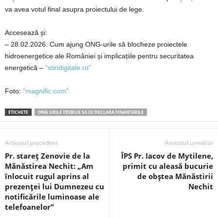
va avea votul final asupra proiectului de lege.
Accesează și:
– 28.02.2026: Cum ajung ONG-urile să blocheze proiectele
hidroenergetice ale României și implicațiile pentru securitatea
energetică –
”stiridigitale.ro”
Foto:
”magnific.com”
ETICHETE
ONG URILE TREBUIE SA ISI DECLARA FINANTARILE
Articolul precedent
Articolul următor
Pr. stareț Zenovie de la
ÎPS Pr. Iacov de Mytilene,
Mănăstirea Nechit: „Am
primit cu aleasă bucurie
înlocuit rugul aprins al
de obștea Mănăstirii
prezenței lui Dumnezeu cu
Nechit
notificările luminoase ale
telefoanelor”