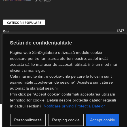
31.07.2026
CATEGORII POPULARE
1347
Știri
1323
Digital Lifestyle
Setări de confidențialitate
1307
Digital
Pagina web StiriDigitale.ro utilizează module cookie
1216
Societate
necesare pentru furnizarea ofertei noastre, astfel încât
aceasta să fie mai ușor de accesat, utilizat, într-un mod mai
825
Cultură
eficient și mai sigur.
547
Religie
Cele mai multe dintre cookie-urile pe care le folosim sunt
525
așa-numitele „cookie-uri de sesiune”. Acestea sunt șterse
Știri Externe
automat la sfârșitul sesiunii.
Prin click pe "Accept cookie" confirmați acceptarea utilizării
tehnologiilor cookie. Detalii despre protecția datelor regăsiți
în cadrul secțiunii
Notificare privind Protectia Datelor
Despre noi
Notificare privind protecția datelor
Detalii legale
Contact
Personalizează
Resping cookie
Accept cookie
© 2023 Știri Digitale. Toate drepturile rezervate!