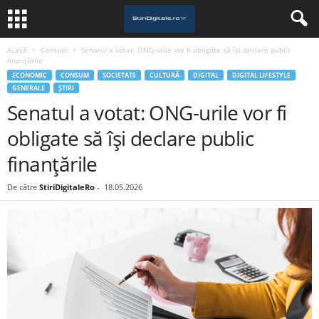
Acasă
Consum
Senatul a votat: ONG-urile vor fi obligate să își declare public
finanțările
ECONOMIC
CONSUM
SOCIETATE
CULTURĂ
DIGITAL
DIGITAL LIFESTYLE
GENERALE
ȘTIRI
Senatul a votat: ONG-urile vor fi
obligate să își declare public
finanțările
De către
StiriDigitaleRo
-
18.05.2026