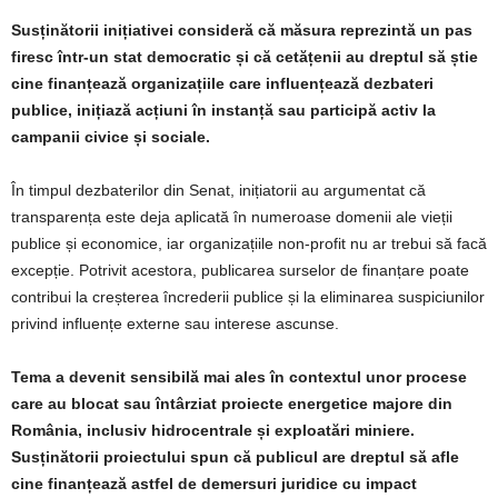
Susținătorii inițiativei consideră că măsura reprezintă un pas
firesc într-un stat democratic și că cetățenii au dreptul să știe
cine finanțează organizațiile care influențează dezbateri
publice, inițiază acțiuni în instanță sau participă activ la
campanii civice și sociale.
În timpul dezbaterilor din Senat, inițiatorii au argumentat că
transparența este deja aplicată în numeroase domenii ale vieții
publice și economice, iar organizațiile non-profit nu ar trebui să facă
excepție. Potrivit acestora, publicarea surselor de finanțare poate
contribui la creșterea încrederii publice și la eliminarea suspiciunilor
privind influențe externe sau interese ascunse.
Tema a devenit sensibilă mai ales în contextul unor procese
care au blocat sau întârziat proiecte energetice majore din
România, inclusiv hidrocentrale și exploatări miniere.
Susținătorii proiectului spun că publicul are dreptul să afle
cine finanțează astfel de demersuri juridice cu impact