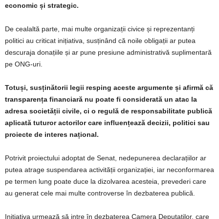
economic și strategic.
De cealaltă parte, mai multe organizații civice și reprezentanți
politici au criticat inițiativa, susținând că noile obligații ar putea
descuraja donațiile și ar pune presiune administrativă suplimentară
pe ONG-uri.
Totuși, susținătorii legii resping aceste argumente și afirmă că
transparența financiară nu poate fi considerată un atac la
adresa societății civile, ci o regulă de responsabilitate publică
aplicată tuturor actorilor care influențează decizii, politici sau
proiecte de interes național.
Potrivit proiectului adoptat de Senat, nedepunerea declarațiilor ar
putea atrage suspendarea activității organizației, iar neconformarea
pe termen lung poate duce la dizolvarea acesteia, prevederi care
au generat cele mai multe controverse în dezbaterea publică.
Inițiativa urmează să intre în dezbaterea Camera Deputaților, care