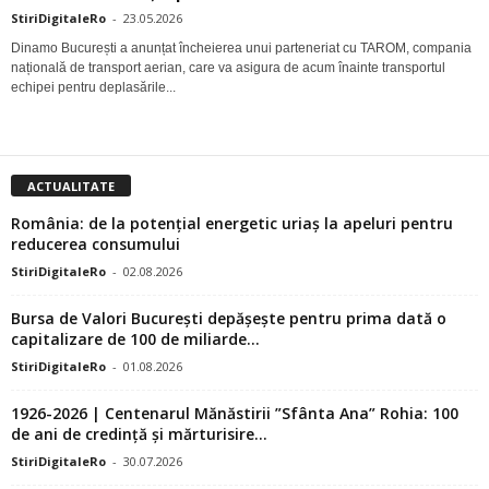
StiriDigitaleRo
-
23.05.2026
Dinamo București a anunțat încheierea unui parteneriat cu TAROM, compania
națională de transport aerian, care va asigura de acum înainte transportul
echipei pentru deplasările...
ACTUALITATE
România: de la potențial energetic uriaș la apeluri pentru
reducerea consumului
StiriDigitaleRo
-
02.08.2026
Bursa de Valori București depășește pentru prima dată o
capitalizare de 100 de miliarde...
StiriDigitaleRo
-
01.08.2026
1926-2026 | Centenarul Mănăstirii ”Sfânta Ana” Rohia: 100
de ani de credință și mărturisire...
StiriDigitaleRo
-
30.07.2026