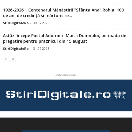
1926-2026 | Centenarul Mănăstirii ”Sfânta Ana” Rohia: 100
de ani de credință și mărturisire...
StiriDigitaleRo
-
30.07.2026
Astăzi începe Postul Adormirii Maicii Domnului, perioada de
pregătire pentru praznicul din 15 august
StiriDigitaleRo
-
31.07.2026
- Advertisement -