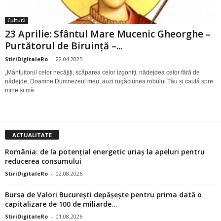
Cultură
23 Aprilie: Sfântul Mare Mucenic Gheorghe –
Purtătorul de Biruință –...
StiriDigitaleRo
-
22.04.2025
„Mântuitorul celor necăjiți, scăparea celor izgoniți, nădejdea celor fără de
nădejde, Doamne Dumnezeul meu, auzi rugăciunea robului Tău și caută spre
mine și mă...
ACTUALITATE
România: de la potențial energetic uriaș la apeluri pentru
reducerea consumului
StiriDigitaleRo
-
02.08.2026
Bursa de Valori București depășește pentru prima dată o
capitalizare de 100 de miliarde...
StiriDigitaleRo
-
01.08.2026