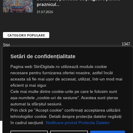
praznicul...
31.07.2026
CATEGORII POPULARE
1347
Știri
1323
Digital Lifestyle
Setări de confidențialitate
1307
Digital
Pagina web StiriDigitale.ro utilizează module cookie
1216
Societate
necesare pentru furnizarea ofertei noastre, astfel încât
aceasta să fie mai ușor de accesat, utilizat, într-un mod mai
825
Cultură
eficient și mai sigur.
547
Religie
Cele mai multe dintre cookie-urile pe care le folosim sunt
525
așa-numitele „cookie-uri de sesiune”. Acestea sunt șterse
Știri Externe
automat la sfârșitul sesiunii.
Prin click pe "Accept cookie" confirmați acceptarea utilizării
tehnologiilor cookie. Detalii despre protecția datelor regăsiți
în cadrul secțiunii
Notificare privind Protectia Datelor
Despre noi
Notificare privind protecția datelor
Detalii legale