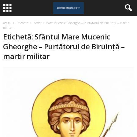
Acasă
Etichete
Sfântul Mare Mucenic Gheorghe – Purtătorul de Biruință – martir
militar
Etichetă: Sfântul Mare Mucenic
Gheorghe – Purtătorul de Biruință –
martir militar