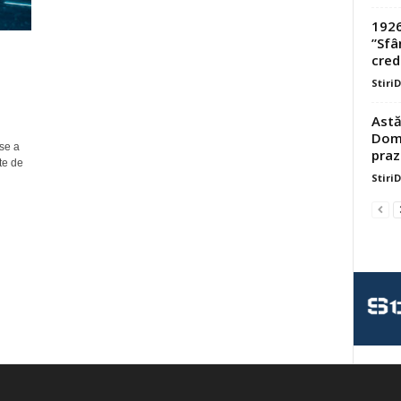
1926
”Sfâ
credi
Stiri
Astă
Domn
ise a
praz
te de
Stiri