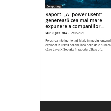
Computing
Raport: „AI power users”
generează cea mai mare
expunere a companiilor...
StiriDigitaleRo
-
29.05.2026
Folosirea inteligenței artificiale în mediul enterpr
explodat în ultimii doi ani, însă noile date publica
către LayerX Security în raportul „State of...