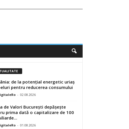
TUALITATE
nia: de la potențial energetic uriaș
peluri pentru reducerea consumului
DigitaleRo
-
02.08.2026
a de Valori București depășește
ru prima dată o capitalizare de 100
liarde...
DigitaleRo
-
01.08.2026