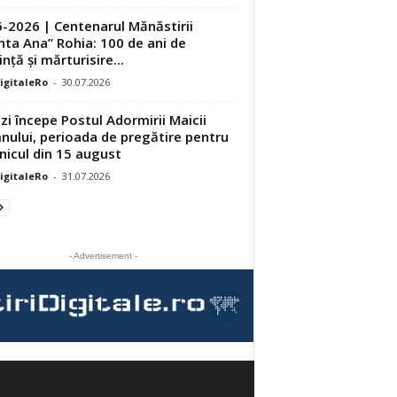
-2026 | Centenarul Mănăstirii
nta Ana” Rohia: 100 de ani de
nță și mărturisire...
DigitaleRo
-
30.07.2026
zi începe Postul Adormirii Maicii
ului, perioada de pregătire pentru
nicul din 15 august
DigitaleRo
-
31.07.2026
- Advertisement -