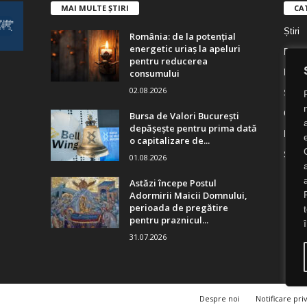
MAI MULTE ȘTIRI
CA
Știri
România: de la potențial
energetic uriaș la apeluri
Digita
pentru reducerea
consumului
Digita
02.08.2026
Socie
Cultu
Bursa de Valori București
depășește pentru prima dată
Religi
o capitalizare de...
Știri 
01.08.2026
Astăzi începe Postul
Adormirii Maicii Domnului,
perioada de pregătire
pentru praznicul...
31.07.2026
Despre noi
Notificare pri