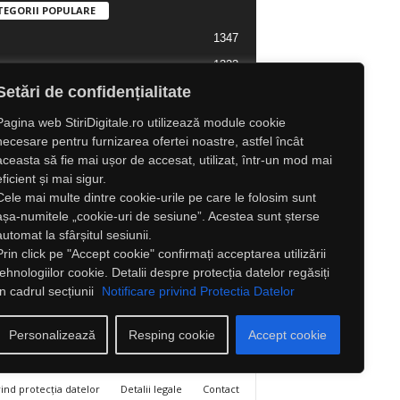
TEGORII POPULARE
1347
1323
l Lifestyle
Setări de confidențialitate
1307
l
1216
tate
Pagina web StiriDigitale.ro utilizează module cookie
necesare pentru furnizarea ofertei noastre, astfel încât
825
ră
aceasta să fie mai ușor de accesat, utilizat, într-un mod mai
547
e
eficient și mai sigur.
Cele mai multe dintre cookie-urile pe care le folosim sunt
525
Externe
așa-numitele „cookie-uri de sesiune”. Acestea sunt șterse
automat la sfârșitul sesiunii.
Prin click pe "Accept cookie" confirmați acceptarea utilizării
tehnologiilor cookie. Detalii despre protecția datelor regăsiți
în cadrul secțiunii
Notificare privind Protectia Datelor
Personalizează
Resping cookie
Accept cookie
vind protecția datelor
Detalii legale
Contact