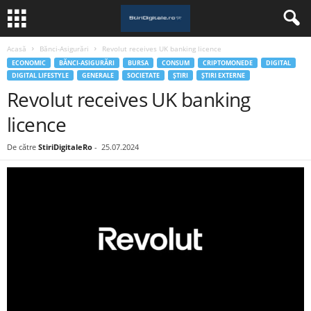
Acasă
Bănci-Asigurări
Revolut receives UK banking licence
ECONOMIC
BĂNCI-ASIGURĂRI
BURSA
CONSUM
CRIPTOMONEDE
DIGITAL
DIGITAL LIFESTYLE
GENERALE
SOCIETATE
ȘTIRI
ȘTIRI EXTERNE
Revolut receives UK banking
licence
De către
StiriDigitaleRo
-
25.07.2024