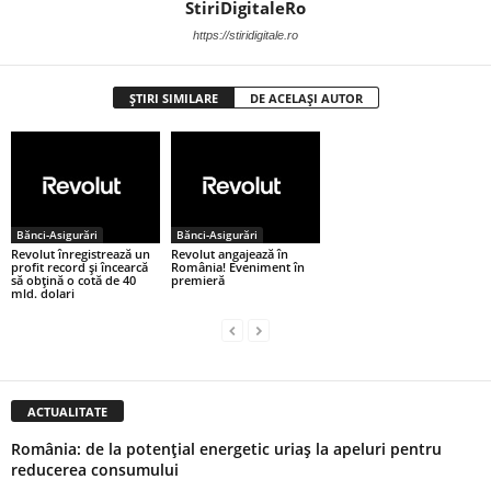
StiriDigitaleRo
https://stiridigitale.ro
ȘTIRI SIMILARE
DE ACELAȘI AUTOR
Bănci-Asigurări
Bănci-Asigurări
Revolut înregistrează un
Revolut angajează în
profit record și încearcă
România! Eveniment în
să obțină o cotă de 40
premieră
mld. dolari
ACTUALITATE
România: de la potențial energetic uriaș la apeluri pentru
reducerea consumului