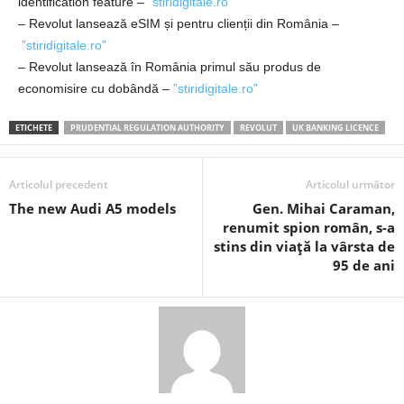
identification feature –
”stiridigitale.ro”
– Revolut lansează eSIM și pentru clienții din România –
”stiridigitale.ro”
– Revolut lansează în România primul său produs de
economisire cu dobândă –
”stiridigitale.ro”
ETICHETE
PRUDENTIAL REGULATION AUTHORITY
REVOLUT
UK BANKING LICENCE
Articolul precedent
Articolul următor
The new Audi A5 models
Gen. Mihai Caraman,
renumit spion român, s-a
stins din viață la vârsta de
95 de ani