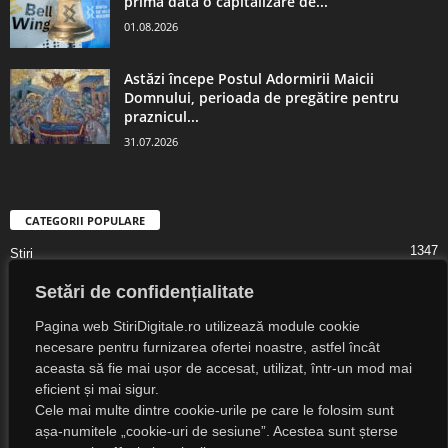
prima dată o capitalizare de...
01.08.2026
Astăzi începe Postul Adormirii Maicii
Domnului, perioada de pregătire pentru
praznicul...
31.07.2026
CATEGORII POPULARE
1347
Știri
1323
Digital Lifestyle
Setări de confidențialitate
1307
Digital
Pagina web StiriDigitale.ro utilizează module cookie
1216
Societate
necesare pentru furnizarea ofertei noastre, astfel încât
aceasta să fie mai ușor de accesat, utilizat, într-un mod mai
825
Cultură
eficient și mai sigur.
547
Religie
Cele mai multe dintre cookie-urile pe care le folosim sunt
525
așa-numitele „cookie-uri de sesiune”. Acestea sunt șterse
Știri Externe