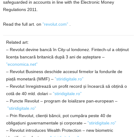
safeguarded in accounts in line with the Electronic Money
Regulations 2011.
Read the full art. on
”revolut.com”
.
Related art:
– Revolut devine bancă în City-ul londonez. Fintech-ul a obținut
licența bancară britanică după 3 ani de așteptare –
”economica.net”
– Revolut Business deschide accesul firmelor la fondurile de
piață monetară (MMF) –
”stiridigitale.ro”
– Revolut înregistrează un profit record și încearcă să obțină o
cotă de 40 mld. dolari –
”stiridigitale.ro”
– Puncte Revolut – program de loializare pan-european –
”stiridigitale.ro”
– Prin Revolut, clienții băncii, pot cumpăra peste 40 de
obligațiuni guvernamentale și corporate –
”stiridigitale.ro”
– Revolut introduces Wealth Protection – new biometric