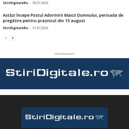
StiriDigitaleRo
-
30.07.2026
Astăzi începe Postul Adormirii Maicii Domnului, perioada de
pregătire pentru praznicul din 15 august
StiriDigitaleRo
-
31.07.2026
- Advertisement -