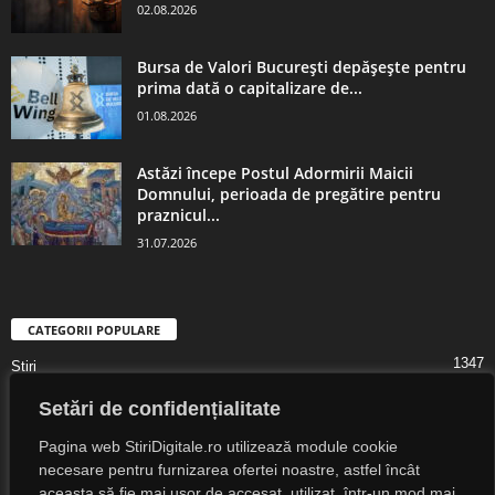
02.08.2026
Bursa de Valori București depășește pentru
prima dată o capitalizare de...
01.08.2026
Astăzi începe Postul Adormirii Maicii
Domnului, perioada de pregătire pentru
praznicul...
31.07.2026
CATEGORII POPULARE
1347
Știri
1323
Digital Lifestyle
Setări de confidențialitate
1307
Digital
Pagina web StiriDigitale.ro utilizează module cookie
1216
Societate
necesare pentru furnizarea ofertei noastre, astfel încât
aceasta să fie mai ușor de accesat, utilizat, într-un mod mai