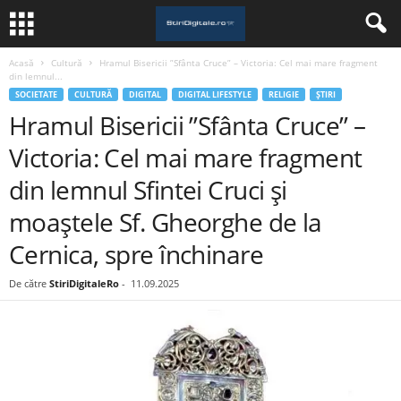
Acasă
Cultură
Hramul Bisericii ”Sfânta Cruce” – Victoria: Cel mai mare fragment
din lemnul...
SOCIETATE
CULTURĂ
DIGITAL
DIGITAL LIFESTYLE
RELIGIE
ȘTIRI
Hramul Bisericii ”Sfânta Cruce” –
Victoria: Cel mai mare fragment
din lemnul Sfintei Cruci și
moaștele Sf. Gheorghe de la
Cernica, spre închinare
De către
StiriDigitaleRo
-
11.09.2025