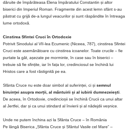
dăruite de împărăteasa Elena împăratului Constantin și altor
biserici din Imperiul Roman. Fragmente din acest lemn sfânt s-au
păstrat cu grijă de-a lungul veacurilor și sunt răspândite în întreaga
lume ortodoxă.
Cinstirea Sfintei Cruci în Ortodoxie
Potrivit Sinodului al VII-lea Ecumenic (Niceea, 787), cinstirea Sfintei
Cruci este asemănătoare cu cinstirea icoanelor. Toate crucile – fie
purtate la gât, așezate pe morminte, în case sau în biserici –
trebuie să fie sfințite, iar în fața lor, credinciosul se închină lui
Hristos care a fost răstignită pe ea.
Sfânta Cruce nu este doar simbol al suferinței, ci și
semnul
biruinței asupra morții, al mântuirii și al iubirii dumnezeiești
.
De aceea, în Ortodoxie, credincioșii se închină Crucii ca unui altar
al Jertfei, dar și ca unui stindard al învierii și al nădejdii veșnice.
Unde ne putem închina azi la Sfânta Cruce – în România
Pe lângă Biserica „Sfânta Cruce și Sfântul Vasile cel Mare” –