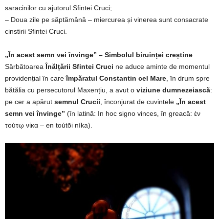
saracinilor cu ajutorul Sfintei Cruci;
– Doua zile pe săptămână – miercurea și vinerea sunt consacrate
cinstirii Sfintei Cruci.
„În acest semn vei învinge” – Simbolul biruinței creștine
Sărbătoarea
Înălțării Sfintei Cruci
ne aduce aminte de momentul
providențial în care
împăratul Constantin cel Mare
, în drum spre
bătălia cu persecutorul Maxențiu, a avut o
viziune dumnezeiască
:
pe cer a apărut
semnul Crucii
, înconjurat de cuvintele
„În acest
semn vei învinge”
(în latină: In hoc signo vinces, în greacă: ἐν
τούτῳ νίκα – en toútōi níka).