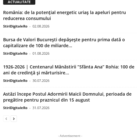
ACTUALITATE
România: de la potențial energetic uriaș la apeluri pentru
reducerea consumului
StiriDigitaleRo
-
02.08.2026
Bursa de Valori București depășește pentru prima dată o
capitalizare de 100 de miliarde...
StiriDigitaleRo
-
01.08.2026
1926-2026 | Centenarul Mănăstirii ”Sfânta Ana” Rohia: 100 de
ani de credință și mărturisire...
StiriDigitaleRo
-
30.07.2026
Astăzi începe Postul Adormirii Maicii Domnului, perioada de
pregătire pentru praznicul din 15 august
StiriDigitaleRo
-
31.07.2026
- Advertisement -