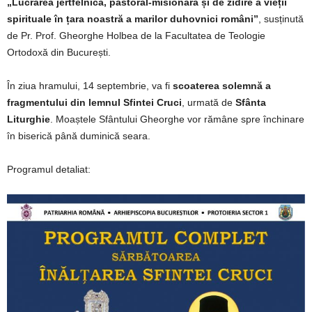
„Lucrarea jertfelnică, pastoral-misionară și de zidire a vieții
spirituale în țara noastră a marilor duhovnici români”
, susținută
de Pr. Prof. Gheorghe Holbea de la Facultatea de Teologie
Ortodoxă din București.
În ziua hramului, 14 septembrie, va fi
scoaterea solemnă a
fragmentului din lemnul Sfintei Cruci
, urmată de
Sfânta
Liturghie
. Moaștele Sfântului Gheorghe vor rămâne spre închinare
în biserică până duminică seara.
Programul detaliat: