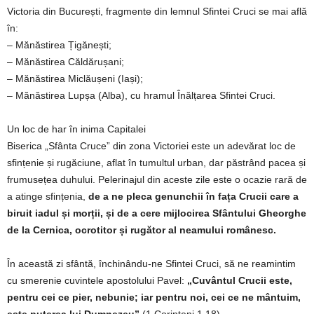
Victoria din București, fragmente din lemnul Sfintei Cruci se mai află
în:
– Mănăstirea Țigănești;
– Mănăstirea Căldărușani;
– Mănăstirea Miclăușeni (Iași);
– Mănăstirea Lupșa (Alba), cu hramul Înălțarea Sfintei Cruci.
Un loc de har în inima Capitalei
Biserica „Sfânta Cruce” din zona Victoriei este un adevărat loc de
sfințenie și rugăciune, aflat în tumultul urban, dar păstrând pacea și
frumusețea duhului. Pelerinajul din aceste zile este o ocazie rară de
a atinge sfințenia,
de a ne pleca genunchii în fața Crucii care a
biruit iadul și morții, și de a cere mijlocirea Sfântului Gheorghe
de la Cernica, ocrotitor și rugător al neamului românesc.
În această zi sfântă, închinându-ne Sfintei Cruci, să ne reamintim
cu smerenie cuvintele apostolului Pavel:
„Cuvântul Crucii este,
pentru cei ce pier, nebunie; iar pentru noi, cei ce ne mântuim,
este puterea lui Dumnezeu”
(1 Corinteni 1,18).