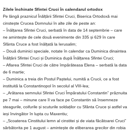
Zilele închinate Sfintei Cruci în calendarul ortodox
Pe lângă praznicul Înălțării Sfintei Cruci, Biserica Ortodoxă mai
cinstește Crucea Domnului în alte zile de peste an:
– Înălțarea Sfintei Cruci, serbată în data de 14 septembrie – care
ne amintește de cele două evenimente din 335 și 629 în care
Sfânta Cruce a fost înălțată la Ierusalim;
– Două duminici speciale, notate în calendar ca Duminica dinaintea
Înălțării Sfintei Cruci și Duminica după Înălțarea Sfintei Cruci;
– Aflarea Sfintei Cruci de către împărăteasa Elena – serbată la data
de 6 martie;
– Duminica a treia din Postul Paștelui, numită a Crucii, ce a fost
instituită la Constantinopol în secolul al VIII-lea;
– „Arătarea semnului Sfintei Cruci Împăratului Constantin” prăznuita
pe 7 mai – minune care îl va face pe Constantin să însemneze
steagurile, coifurile și scuturile soldaților cu Sfânta Cruce și astfel va
ieși învingător în lupta cu Maxentiu;
– „Scoaterea Cinstitului lemn al cinstitei și de viata făcătoarei Cruci”
sărbătorita pe 1 august – amintește de eliberarea grecilor din robia