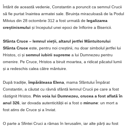
Întărit de această vedenie, Constantin a poruncit ca semnul Crucii
să fie purtat înaintea armatei sale. Biruința miraculoasă de la Podul
Milvius din 28 octombrie 312 a fost urmată de
legalizarea
creștinismului
și începutul unei epoci de înflorire a Bisericii.
Sfânta Cruce – lemnul vieții, altarul jertfei Mântuitorului
Sfânta Cruce
este, pentru noi creștinii, nu doar simbolul jertfei lui
Hristos, ci și
semnul iubirii supreme
a lui Dumnezeu pentru
omenire. Pe Cruce, Hristos a biruit moartea, a ridicat păcatul lumii
și a redeschis calea către mântuire.
După tradiție,
împărăteasa Elena
, mama Sfântului Împărat
Constantin, a căutat cu râvnă sfântă lemnul Crucii pe care a fost
răstignit Hristos.
Prin voia lui Dumnezeu, crucea a fost aflată în
anul 326
, iar dovada autenticității ei a fost o
minune
: un mort a
fost atins de Cruce și a înviat.
O parte a Sfintei Cruci a rămas în Ierusalim, iar alte părți au fost