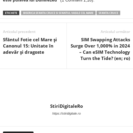
ETICHETE
BISERICA SFANTA CRUCE SI SFANTUL VASILE CEL MARE
SFANTA CRUCE
Articolul precedent
Articolul următor
Sfântul Fotie cel Mare și
SIM Swapping Attacks
Canonul 15: Unitate în
Surge Over 1,000% in 2024
adevăr și dragoste
– Can eSIM Technology
Turn the Tide? (en; ro)
StiriDigitaleRo
https://stiridigitale.ro