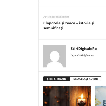
Articolul precedent
Clopotele și toaca – istorie și
semnificații
StiriDigitaleRo
https://stiridigitale.ro
ȘTIRI SIMILARE
DE ACELAȘI AUTOR