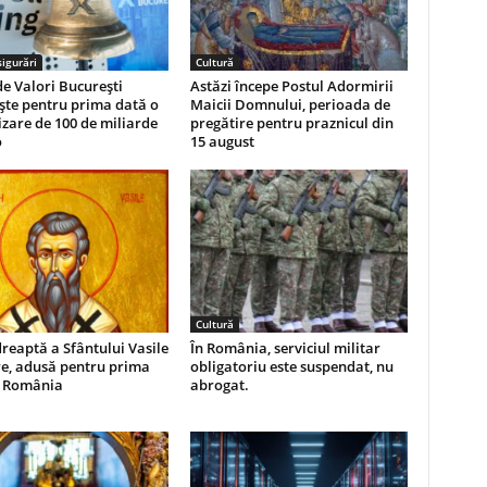
igurări
Cultură
e Valori București
Astăzi începe Postul Adormirii
ște pentru prima dată o
Maicii Domnului, perioada de
izare de 100 de miliarde
pregătire pentru praznicul din
o
15 august
Cultură
eaptă a Sfântului Vasile
În România, serviciul militar
re, adusă pentru prima
obligatoriu este suspendat, nu
n România
abrogat.