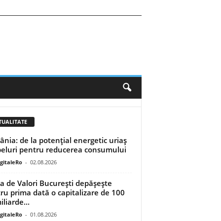
TUALITATE
nia: de la potențial energetic uriaș
peluri pentru reducerea consumului
igitaleRo
-
02.08.2026
a de Valori București depășește
ru prima dată o capitalizare de 100
liarde...
igitaleRo
-
01.08.2026