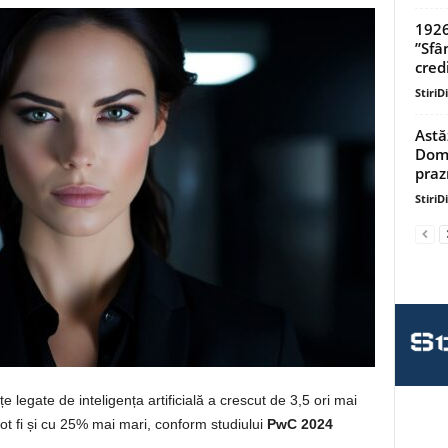
1926
”Sfâ
credi
StiriD
Astă
Domn
praz
StiriD
legate de inteligența artificială a crescut de 3,5 ori mai
 pot fi și cu 25% mai mari, conform studiului
PwC 2024