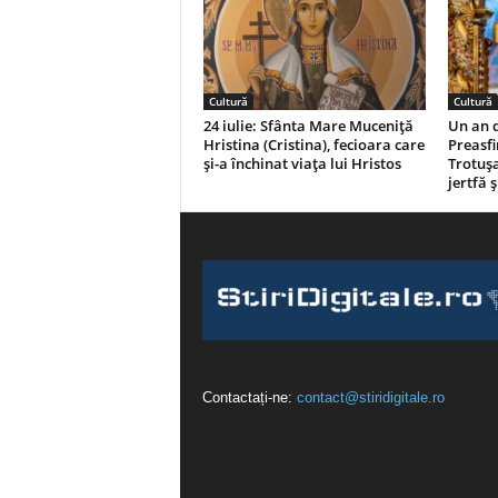
Cultură
Cultură
24 iulie: Sfânta Mare Muceniță
Un an d
Hristina (Cristina), fecioara care
Preasfi
și-a închinat viața lui Hristos
Trotușa
jertfă 
Contactați-ne:
contact@stiridigitale.ro