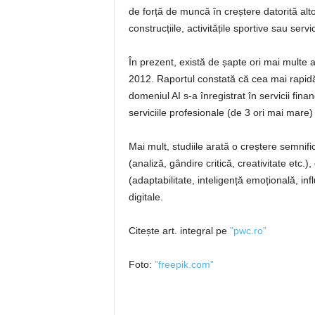
de forță de muncă în creștere datorită alt
construcțiile, activitățile sportive sau serv
În prezent, există de șapte ori mai multe 
2012. Raportul constată că cea mai rapidă
domeniul AI s-a înregistrat în servicii fin
serviciile profesionale (de 3 ori mai mare)
Mai mult, studiile arată o creștere semnifi
(analiză, gândire critică, creativitate etc.
(adaptabilitate, inteligență emoțională, i
digitale.
Citește art. integral pe
”pwc.ro”
Foto:
”freepik.com”