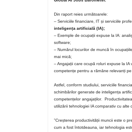
Global AI Jobs Barometer.
Din raport reies următoarele:
– Serviciile financiare, IT și serviciile pro
inteligența artificială (IA);
– Exemple de ocupații expuse la IA: analiști 
software;
– Numărul locurilor de muncă în ocupațiile
mai mică;
– Angajații care ocupă roluri expuse la I
competențe pentru a rămâne relevanți pe 
Astfel, conform studiului, serviciile financ
schimbărilor generate de inteligența artificia
competențelor angajaților. Productivitatea
utilizării tehnologiei IA comparativ cu alte
”Creșterea productivității muncii este o pr
cum a fost întotdeauna, iar tehnologia este 