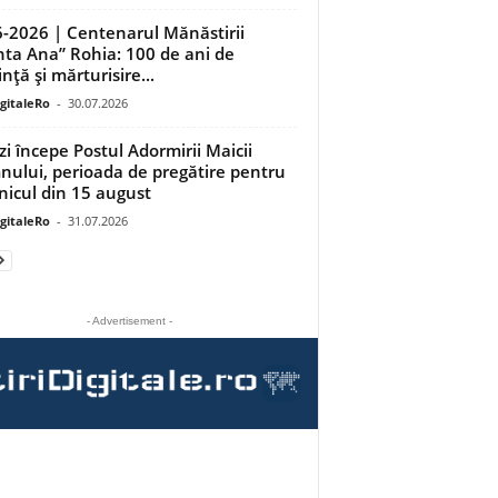
-2026 | Centenarul Mănăstirii
nta Ana” Rohia: 100 de ani de
nță și mărturisire...
igitaleRo
-
30.07.2026
zi începe Postul Adormirii Maicii
ului, perioada de pregătire pentru
nicul din 15 august
igitaleRo
-
31.07.2026
- Advertisement -