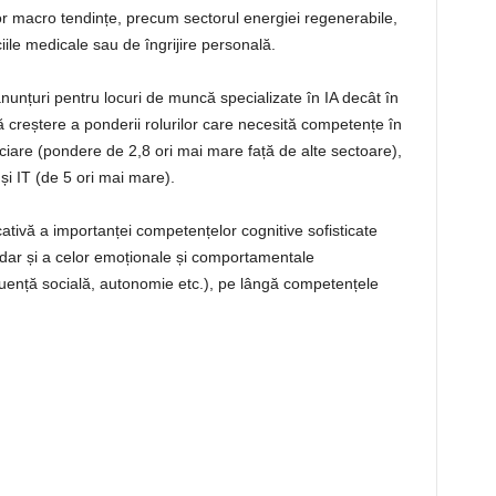
or macro tendințe, precum sectorul energiei regenerabile,
iciile medicale sau de îngrijire personală.
anunțuri pentru locuri de muncă specializate în IA decât în
 creștere a ponderii rolurilor care necesită competențe în
anciare (pondere de 2,8 ori mai mare față de alte sectoare),
 și IT (de 5 ori mai mare).
cativă a importanței competențelor cognitive sofisticate
), dar și a celor emoționale și comportamentale
nfluență socială, autonomie etc.), pe lângă competențele