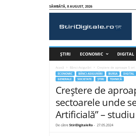
SÂMBĂTĂ, 8 AUGUST, 2026
S
t
i
r
i
D
i
ȘTIRI
ECONOMIC
DIGITAL
g
i
Acasă
Bănci-Asigurări
Creștere de aproape 5 ori a
t
ECONOMIC
BĂNCI-ASIGURĂRI
BURSA
DIGITAL
a
GENERALE
SOCIETATE
ȘTIRI
TEHNICĂ
l
Creștere de aproape
e
.
sectoarele unde se 
r
o
Artificială” – studiu
De către
StiriDigitaleRo
-
27.05.2024