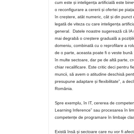
cum este și inteligența artificială este bin
o reconfigurare a cererii și ofertei pe pia
în creștere, atât numeric, cât și din punc
legată de viteza cu care inteligența artifi
general. Datele noastre sugerează că IA n
mai degrabă o creștere graduală a poziții
domeniu, combinată cu o reprofilare a rolur
de o parte, aceasta poate fi o veste bună 
în multe sectoare, dar pe de altă parte, 
chiar recalificare. Este critic deci pentru 
muncii, să avem o atitudine deschisă pent
presupune adaptare și flexibilitate”, a d
România.
Spre exemplu, în IT, cererea de competențe 
Learning Inference” sau procesarea în limb
competențe de programare în limbaje clasic
Există însă și sectoare care nu vor fi afect