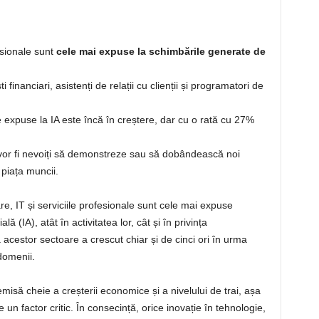
fesionale sunt
cele mai expuse la schimbările generate de
financiari, asistenți de relații cu clienții și programatori de
 expuse la IA este încă în creștere, dar cu o rată cu 27%
A vor fi nevoiți să demonstreze sau să dobândească noi
piața muncii.
iare, IT și serviciile profesionale sunt cele mai expuse
lă (IA), atât în activitatea lor, cât și în privința
 acestor sectoare a crescut chiar și de cinci ori în urma
 domenii.
emisă cheie a creșterii economice și a nivelului de trai, așa
un factor critic. În consecință, orice inovație în tehnologie,