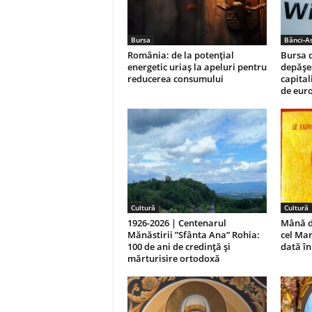
Bursa
Bănci-As
România: de la potențial
Bursa d
energetic uriaș la apeluri pentru
depășe
reducerea consumului
capital
de eur
Cultură
Cultură
1926-2026 | Centenarul
Mână dr
Mănăstirii ”Sfânta Ana” Rohia:
cel Ma
100 de ani de credință și
dată î
mărturisire ortodoxă