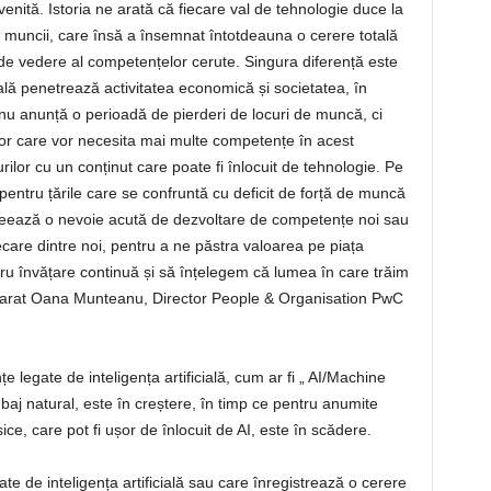
evenită. Istoria ne arată că fiecare val de tehnologie duce la
ța muncii, care însă a însemnat întotdeauna o cerere totală
t de vedere al competențelor cerute. Singura diferență este
cială penetrează activitatea economică și societatea, în
u anunță o perioadă de pierderi de locuri de muncă, ci
lor care vor necesita mai multe competențe în acest
ilor cu un conținut care poate fi înlocuit de tehnologie. Pe
pentru țările care se confruntă cu deficit de forță de muncă
creează o nevoie acută de dezvoltare de competențe noi sau
fiecare dintre noi, pentru a ne păstra valoarea pe piața
ru învățare continuă și să înțelegem că lumea în care trăim
eclarat Oana Munteanu, Director People & Organisation PwC
legate de inteligența artificială, cum ar fi „ AI/Machine
aj natural, este în creștere, în timp ce pentru anumite
e, care pot fi ușor de înlocuit de AI, este în scădere.
ate de inteligența artificială sau care înregistrează o cerere