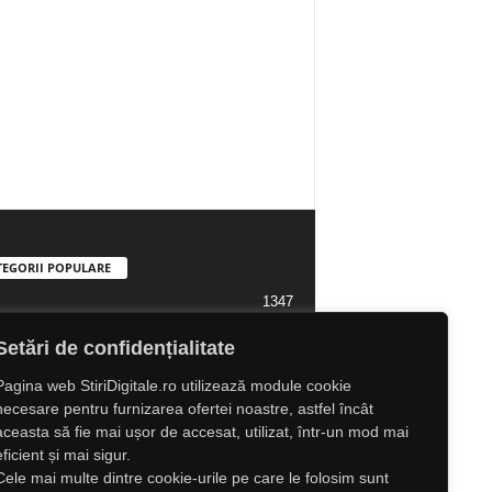
TEGORII POPULARE
1347
1323
l Lifestyle
Setări de confidențialitate
1307
l
Pagina web StiriDigitale.ro utilizează module cookie
1216
tate
necesare pentru furnizarea ofertei noastre, astfel încât
aceasta să fie mai ușor de accesat, utilizat, într-un mod mai
825
ră
eficient și mai sigur.
547
e
Cele mai multe dintre cookie-urile pe care le folosim sunt