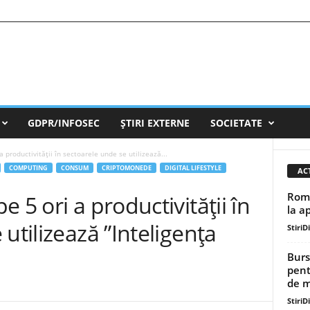
GDPR/INFOSEC
ȘTIRI EXTERNE
SOCIETATE
 productivității în sectoarele unde se utilizează...
COMPUTING
CONSUM
CRIPTOMONEDE
DIGITAL LIFESTYLE
AC
Româ
 5 ori a productivității în
la a
utilizează ”Inteligența
StiriD
Burs
pent
de mi
StiriD