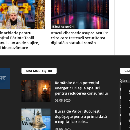
Bănci-Asigurări
e arhierie pentru
Atacul cibernetic asupra ANCPI:
nțitul Părinte Teofil
criza care testează securitatea
nul – un an de slujire,
digitală a statului român
și binecuvântare
MAI MULTE ȘTIRI
CA
Știri
România: de la potențial
energetic uriaș la apeluri
Digita
pentru reducerea consumului
Digita
02.08.2026
Socie
Bursa de Valori București
Cultu
depășește pentru prima dată
o capitalizare de...
Religi
01.08.2026