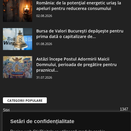
România: de la potențial energetic uriaș la
apeluri pentru reducerea consumului
02.08.2026
Bursa de Valori București depășește pentru
prima dată o capitalizare de...
01.08.2026
Astăzi începe Postul Adormirii Maicii
Domnului, perioada de pregătire pentru
praznicul...
31.07.2026
CATEGORII POPULARE
1347
Știri
1323
Digital Lifestyle
Setări de confidențialitate
1307
Digital