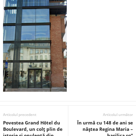
Articolul precedent
Articolul următor
Povestea Grand Hôtel du
În urmă cu 148 de ani se
Boulevard, un colț plin de
năştea Regina Maria –
istorie și opulență din
„basilica.ro”