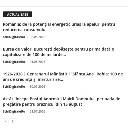
ACTUALITATE
România: de la potențial energetic uriaș la apeluri pentru
reducerea consumului
StiriDigitaleRo
-
02.08.2026
Bursa de Valori București depășește pentru prima dată o
capitalizare de 100 de miliarde...
StiriDigitaleRo
-
01.08.2026
1926-2026 | Centenarul Mănăstirii ”Sfânta Ana” Rohia: 100 de
ani de credință și mărturisire...
StiriDigitaleRo
-
30.07.2026
Astăzi începe Postul Adormirii Maicii Domnului, perioada de
pregătire pentru praznicul din 15 august
StiriDigitaleRo
-
31.07.2026