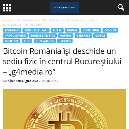
Acasă
Bănci-Asigurări
Bitcoin România îşi deschide un sediu fizic în centrul
Bucureştiului – „g4media.ro”
ECONOMIC
BĂNCI-ASIGURĂRI
BURSA
DIGITAL
COMPUTING
CONSUM
CRIPTOMONEDE
DIGITAL LIFESTYLE
GAMING
GENERALE
MOBILE
SOCIETATE
ȘTIRI
ȘTIRI EXTERNE
TEHNICĂ
Bitcoin România îşi deschide un
sediu fizic în centrul Bucureştiului
– „g4media.ro”
De către
StiriDigitaleRo
-
28.10.2023