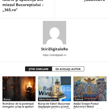
miezul Bucureștiului –
„365.ro”
StiriDigitaleRo
https://stiridigitale.ro
ȘTIRI SIMILARE
DE ACELAȘI AUTOR
Bursa
Bănci-Asigurări
Cultură
România: de la potențial
Bursa de Valori București
Astăzi începe Postul
energetic uriaș la apeluri
depășește pentru prima
Adormirii Maicii