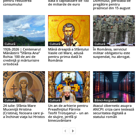
pentru reducerea
dată o capitalizare de 100
Domnului, perioada de
consumului
de miliarde de euro
pregătire pentru
praznicul din 15 august
Cultură
Cultură
Cultură
1926-2026 | Centenarul
Mână dreaptă a Sfântului
În România, serviciul
Mănăstirii ”Sfânta Ana”
Vasile cel Mare, adusă
militar obligatoriu este
Rohia: 100 de ani de
pentru prima dată în
suspendat, nu abrogat.
credință și mărturisire
România
ortodoxă
Cultură
Cultură
Bănci-Asigurări
24 iulie: Sfânta Mare
Un an de arhierie pentru
Atacul cibernetic asupra
Muceniță Hristina
Preasfințitul Părinte
ANCPI: criza care testează
(Cristina), fecioara care și-
Teofil Trotușanul – un an
securitatea digitală a
a închinat viața lui Hristos
de slujire, jertfă și
statului român
binecuvântare